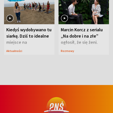
Kiedyś wydobywano tu
Marcin Korcz z serialu
siarkę. Dziś to idealne
„Na dobre i na złe”
miejsce na
ogłosił, że się żeni.
wypoczynek
Zdradził, co zmienił
Aktualności
Rozmowy
syn