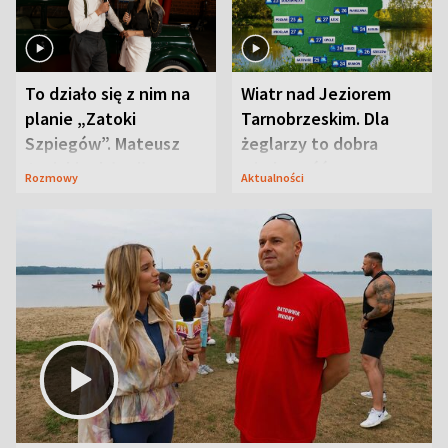
To działo się z nim na
Wiatr nad Jeziorem
planie „Zatoki
Tarnobrzeskim. Dla
Szpiegów”. Mateusz
żeglarzy to dobra
Janicki odsłonił
wiadomość
Rozmowy
Aktualności
aktorski sekret