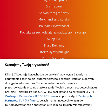
Dla mediów
Serwis fotograficzny
Merchandising (znaki)
Polityka Prywatności
Polityka przeciwdziałania nadużyciom i korupcji
Sklep TVP
Biuro Reklamy
Oferta Dystrybucyjna
Oferta Handlowa
Dostępność
Szanujemy Twoją prywatność
Moje zgody
Kliknij "Akceptuję i przechodzę do serwisu", aby wyrazić zgody na
Procedura zgłoszeń wewnętrznych
korzystanie z technologii automatycznego śledzenia i zbierania danych,
dostęp do informacji na Twoim urządzeniu końcowym i ich
przechowywanie oraz na przetwarzanie Twoich danych osobowych przez
nas, czyli Telewizję Polską S.A. w likwidacji (zwaną dalej również „TVP”),
Zaufanych Partnerów z IAB* (1201 firm)
oraz pozostałych
Zaufanych
Partnerów TVP (93 firm)
, w celach marketingowych (w tym do
zautomatyzowanego dopasowania reklam do Twoich zainteresowań i