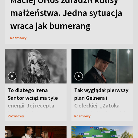
małżeństwa. Jedna sytuacja
wraca jak bumerang
Rozmowy
To dlatego Irena
Tak wyglądał pierwszy
Santor wciąż ma tyle
plan Gelnera i
energii. Jej recepta
Cieleckiej. „Zatoka
jest zaskakująco
szpiegów” od razu ich
Rozmowy
Rozmowy
prosta
zaskoczyła