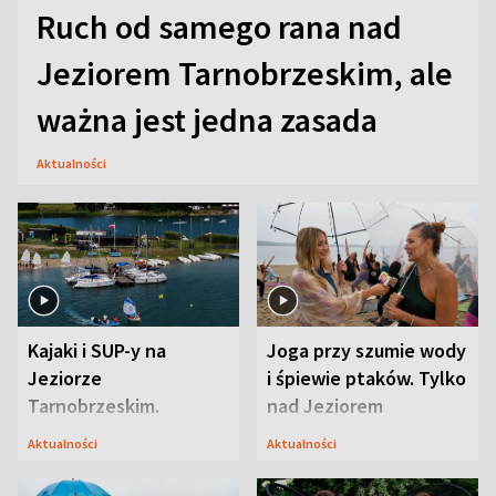
Ruch od samego rana nad
Jeziorem Tarnobrzeskim, ale
ważna jest jedna zasada
Aktualności
Kajaki i SUP-y na
Joga przy szumie wody
Jeziorze
i śpiewie ptaków. Tylko
Tarnobrzeskim.
nad Jeziorem
Przyrodnicy zwracają
Tarnobrzeskim
Aktualności
Aktualności
uwagę na coś jeszcze