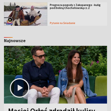
Prognoza pogody z Zakopanego - kulig
pod Doliną Chochołowską cz.2
Pytanie na Śniadanie
Najnowsze
Maciej Orłoś zdradził kulisy