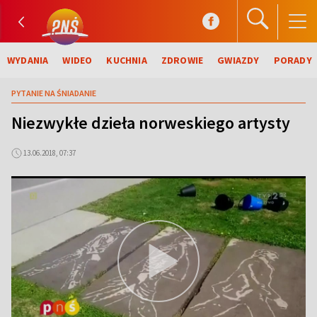
WYDANIA
WIDEO
KUCHNIA
ZDROWIE
GWIAZDY
PORADY
PYTANIE NA ŚNIADANIE
Niezwykłe dzieła norweskiego artysty
13.06.2018, 07:37