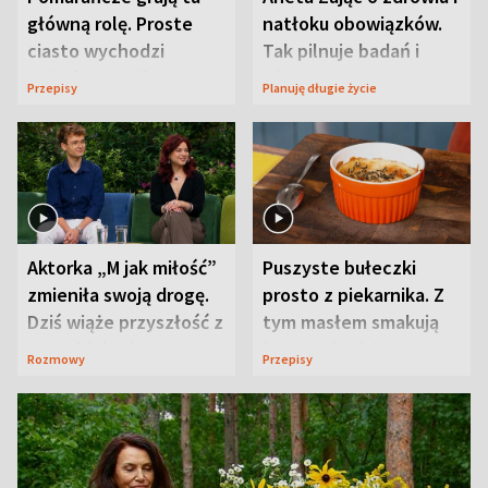
główną rolę. Proste
natłoku obowiązków.
ciasto wychodzi
Tak pilnuje badań i
wyjątkowo wilgotne
wizyt
Przepisy
Planuję długie życie
Aktorka „M jak miłość”
Puszyste bułeczki
zmieniła swoją drogę.
prosto z piekarnika. Z
Dziś wiąże przyszłość z
tym masłem smakują
neurobiologią
jeszcze lepiej
Rozmowy
Przepisy