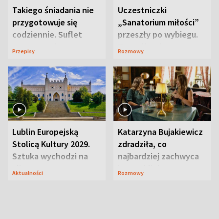
Takiego śniadania nie
Uczestniczki
przygotowuje się
„Sanatorium miłości”
codziennie. Suflet
przeszły po wybiegu.
serowy zachwyca
Te stylizacje
Przepisy
Rozmowy
smakiem
przyciągały wzrok
Lublin Europejską
Katarzyna Bujakiewicz
Stolicą Kultury 2029.
zdradziła, co
Sztuka wychodzi na
najbardziej zachwyca
ulice
ją w Lublinie
Aktualności
Rozmowy