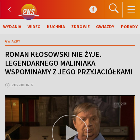
WYDANIA
WIDEO
KUCHNIA
ZDROWIE
GWIAZDY
PORADY
GWIAZDY
ROMAN KŁOSOWSKI NIE ŻYJE.
LEGENDARNEGO MALINIAKA
WSPOMINAMY Z JEGO PRZYJACIÓŁKAMI
12.06.2018, 07:37