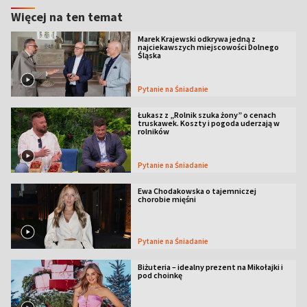
Więcej na ten temat
Marek Krajewski odkrywa jedną z
najciekawszych miejscowości Dolnego
Śląska
Pytanie na Śniadanie
Łukasz z „Rolnik szuka żony” o cenach
truskawek. Koszty i pogoda uderzają w
rolników
Pytanie na Śniadanie
Ewa Chodakowska o tajemniczej
chorobie mięśni
Pytanie na Śniadanie
Biżuteria – idealny prezent na Mikołajki i
pod choinkę