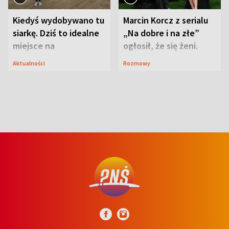
Kiedyś wydobywano tu
Marcin Korcz z serialu
siarkę. Dziś to idealne
„Na dobre i na złe”
miejsce na
ogłosił, że się żeni.
wypoczynek
Zdradził, co zmienił
Aktualności
Rozmowy
syn