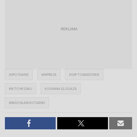
#SPOTKANIE
#IMPREZA
#GRY TOWARZYSKIE
#W TO MI GRAJ
#JOANNA GLOGAZA
#RADOSŁAW KOTARSKI