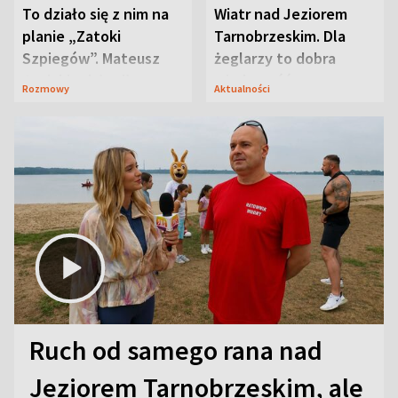
To działo się z nim na
Wiatr nad Jeziorem
planie „Zatoki
Tarnobrzeskim. Dla
Szpiegów”. Mateusz
żeglarzy to dobra
Janicki odsłonił
wiadomość
Rozmowy
Aktualności
aktorski sekret
Ruch od samego rana nad
Jeziorem Tarnobrzeskim, ale