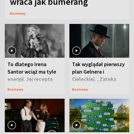
wraca jak bumerang
Rozmowy
To dlatego Irena
Tak wyglądał pierwszy
Santor wciąż ma tyle
plan Gelnera i
energii. Jej recepta
Cieleckiej. „Zatoka
jest zaskakująco
szpiegów” od razu ich
Rozmowy
Rozmowy
prosta
zaskoczyła