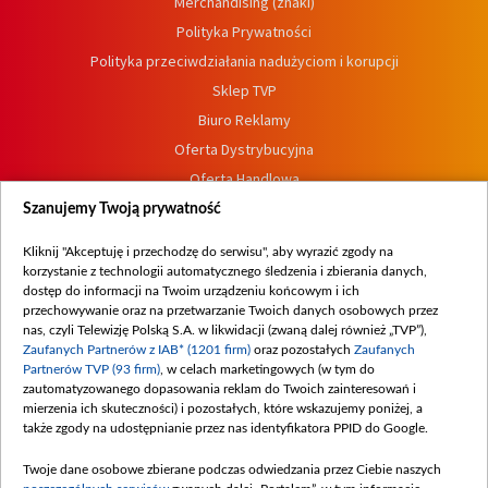
Merchandising (znaki)
Polityka Prywatności
Polityka przeciwdziałania nadużyciom i korupcji
Sklep TVP
Biuro Reklamy
Oferta Dystrybucyjna
Oferta Handlowa
Dostępność
Szanujemy Twoją prywatność
Moje zgody
Kliknij "Akceptuję i przechodzę do serwisu", aby wyrazić zgody na
Procedura zgłoszeń wewnętrznych
korzystanie z technologii automatycznego śledzenia i zbierania danych,
dostęp do informacji na Twoim urządzeniu końcowym i ich
przechowywanie oraz na przetwarzanie Twoich danych osobowych przez
nas, czyli Telewizję Polską S.A. w likwidacji (zwaną dalej również „TVP”),
Zaufanych Partnerów z IAB* (1201 firm)
oraz pozostałych
Zaufanych
Partnerów TVP (93 firm)
, w celach marketingowych (w tym do
zautomatyzowanego dopasowania reklam do Twoich zainteresowań i
mierzenia ich skuteczności) i pozostałych, które wskazujemy poniżej, a
także zgody na udostępnianie przez nas identyfikatora PPID do Google.
Twoje dane osobowe zbierane podczas odwiedzania przez Ciebie naszych