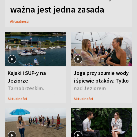
ważna jest jedna zasada
Aktualności
Kajaki i SUP-y na
Joga przy szumie wody
Jeziorze
i śpiewie ptaków. Tylko
Tarnobrzeskim.
nad Jeziorem
Przyrodnicy zwracają
Tarnobrzeskim
Aktualności
Aktualności
uwagę na coś jeszcze