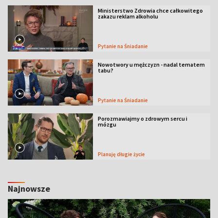
Ministerstwo Zdrowia chce całkowitego
zakazu reklam alkoholu
Pytanie na Śniadanie
Nowotwory u mężczyzn - nadal tematem
tabu?
Pytanie na Śniadanie
Porozmawiajmy o zdrowym sercu i
mózgu
Planuję długie życie
Najnowsze