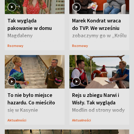
Tak wygląda
Marek Kondrat wraca
pakowanie w domu
do TVP. We wrześniu
Magdaleny
zobaczymy go w „Królu
Waligórskiej-Lisieckiej.
Maciusiu I”
Rozmowy
Rozmowy
Mąż nie odpuszcza
To nie było miejsce
Rejs u zbiegu Narwi i
hazardu. Co mieściło
Wisły. Tak wygląda
się w Kasynie
Modlin od strony wody
Oficerskim?
Aktualności
Aktualności