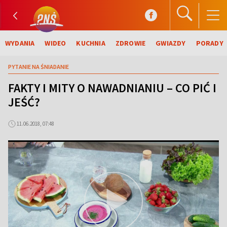
WYDANIA
WIDEO
KUCHNIA
ZDROWIE
GWIAZDY
PORADY
PYTANIE NA ŚNIADANIE
FAKTY I MITY O NAWADNIANIU – CO PIĆ I
JEŚĆ?
11.06.2018, 07:48