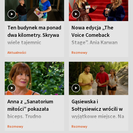
Ten budynek ma ponad
Nowa edycja „The
dwa kilometry. Skrywa
Voice Comeback
wiele tajemnic
Stage”. Ania Karwan
zapowiada
Aktualności
Rozmowy
niespodzianki
Anna z „Sanatorium
Gąsiewska i
miłości” pokazała
Sołtysiewicz wrócili w
biceps. Trudno
wyjątkowe miejsce. Na
uwierzyć, co przeszła
szlaku czekał
Rozmowy
Rozmowy
wcześniej
niedźwiedź