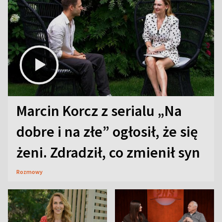
Marcin Korcz z serialu „Na
dobre i na złe” ogłosił, że się
żeni. Zdradził, co zmienił syn
Rozmowy