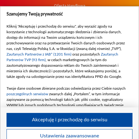
Oferta Handlowa
Dostępność
Szanujemy Twoją prywatność
Moje zgody
Kliknij "Akceptuję i przechodzę do serwisu", aby wyrazić zgody na
Procedura zgłoszeń wewnętrznych
korzystanie z technologii automatycznego śledzenia i zbierania danych,
dostęp do informacji na Twoim urządzeniu końcowym i ich
przechowywanie oraz na przetwarzanie Twoich danych osobowych przez
nas, czyli Telewizję Polską S.A. w likwidacji (zwaną dalej również „TVP”),
Zaufanych Partnerów z IAB* (1201 firm)
oraz pozostałych
Zaufanych
Partnerów TVP (93 firm)
, w celach marketingowych (w tym do
zautomatyzowanego dopasowania reklam do Twoich zainteresowań i
mierzenia ich skuteczności) i pozostałych, które wskazujemy poniżej, a
także zgody na udostępnianie przez nas identyfikatora PPID do Google.
Twoje dane osobowe zbierane podczas odwiedzania przez Ciebie naszych
poszczególnych serwisów
zwanych dalej „Portalem”, w tym informacje
zapisywane za pomocą technologii takich jak: pliki cookie, sygnalizatory
WWW lub innych podobnych technologii umożliwiających świadczenie
dopasowanych i bezpiecznych usług, personalizację treści oraz reklam,
udostępnianie funkcji mediów społecznościowych oraz analizowanie ruchu
Akceptuję i przechodzę do serwisu
w Internecie.
Twoje dane osobowe zbierane podczas odwiedzania przez Ciebie
Ustawienia zaawansowane