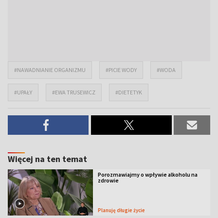
#NAWADNIANIE ORGANIZMU
#PICIE WODY
#WODA
#UPAŁY
#EWA TRUSEWICZ
#DIETETYK
Więcej na ten temat
Porozmawiajmy o wpływie alkoholu na
zdrowie
Planuję długie życie