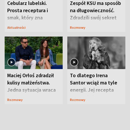
Cebularz lubelski.
Zespół KSU ma sposób
Prosta receptura i
na długowieczność.
smak, który zna
Zdradzili swój sekret
Lubelszczyzna
Aktualności
Rozmowy
Maciej Orłoś zdradził
To dlatego Irena
kulisy małżeństwa.
Santor wciąż ma tyle
Jedna sytuacja wraca
energii. Jej recepta
jak bumerang
jest zaskakująco
Rozmowy
Rozmowy
prosta