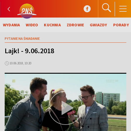
WYDANIA
WIDEO
KUCHNIA
ZDROWIE
GWIAZDY
PORADY
PYTANIE NA ŚNIADANIE
Lajk! - 9.06.2018
10.06.2018, 10:20