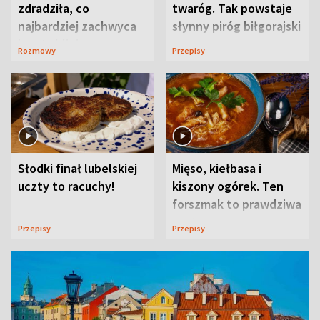
zdradziła, co
twaróg. Tak powstaje
najbardziej zachwyca
słynny piróg biłgorajski
ją w Lublinie
Rozmowy
Przepisy
Słodki finał lubelskiej
Mięso, kiełbasa i
uczty to racuchy!
kiszony ogórek. Ten
forszmak to prawdziwa
uczta
Przepisy
Przepisy