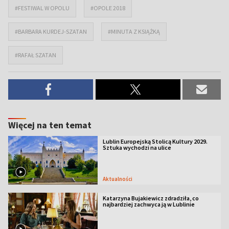
#FESTIWAL W OPOLU
#OPOLE 2018
#BARBARA KURDEJ-SZATAN
#MINUTA Z KSIĄŻKĄ
#RAFAŁ SZATAN
Więcej na ten temat
Lublin Europejską Stolicą Kultury 2029.
Sztuka wychodzi na ulice
Aktualności
Katarzyna Bujakiewicz zdradziła, co
najbardziej zachwyca ją w Lublinie