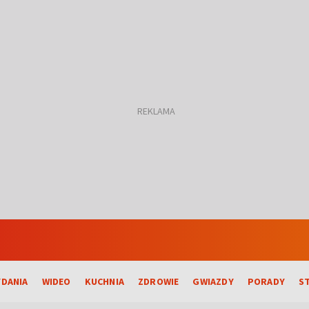
DANIA
WIDEO
KUCHNIA
ZDROWIE
GWIAZDY
PORADY
S