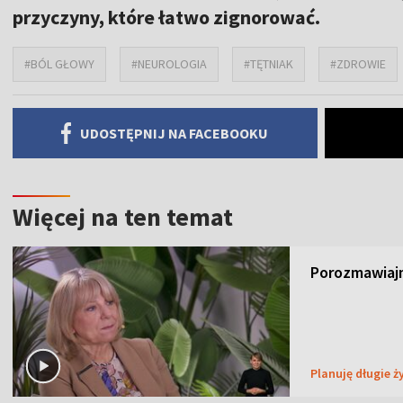
przyczyny, które łatwo zignorować.
#BÓL GŁOWY
#NEUROLOGIA
#TĘTNIAK
#ZDROWIE
UDOSTĘPNIJ NA FACEBOOKU
Więcej na ten temat
Porozmawiajm
Planuję długie ż