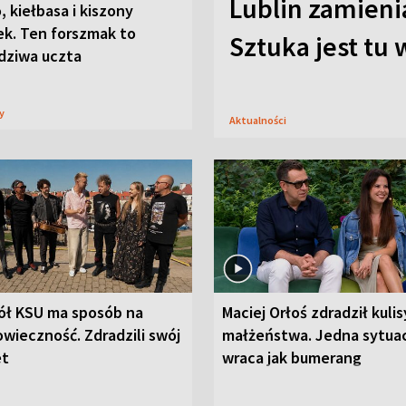
Lublin zamienia
, kiełbasa i kiszony
ek. Ten forszmak to
Sztuka jest tu
dziwa uczta
sy
Aktualności
ół KSU ma sposób na
Maciej Orłoś zdradził kulis
wieczność. Zdradzili swój
małżeństwa. Jedna sytua
et
wraca jak bumerang