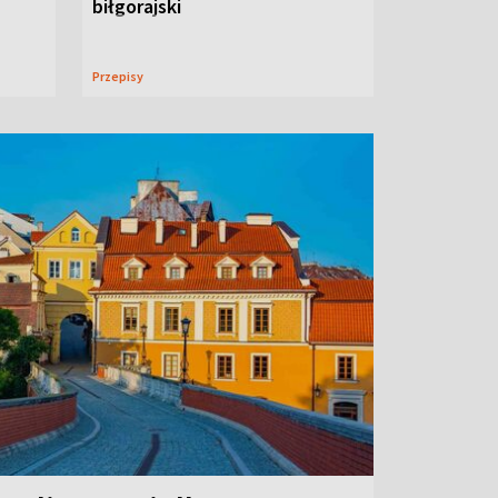
biłgorajski
Przepisy