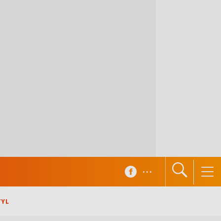
...
TYL