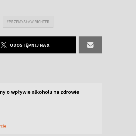
#PRZEMYSŁAW RICHTER
UDOSTĘPNIJ NA X
y o wpływie alkoholu na zdrowie
ycie