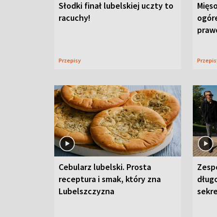
Słodki finał lubelskiej uczty to
Mięso
racuchy!
ogór
praw
Przepisy
Przepi
Cebularz lubelski. Prosta
Zesp
receptura i smak, który zna
długo
Lubelszczyzna
sekr