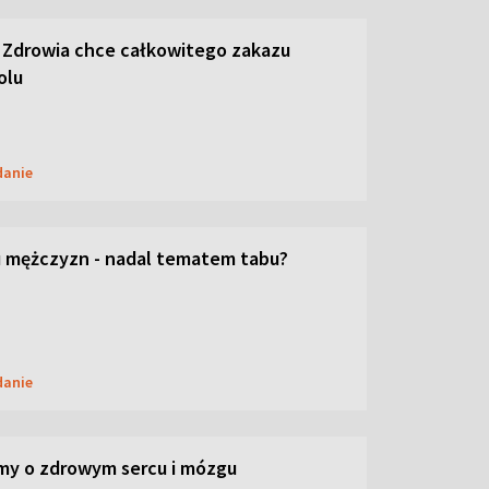
 Zdrowia chce całkowitego zakazu
olu
danie
 mężczyzn - nadal tematem tabu?
danie
my o zdrowym sercu i mózgu