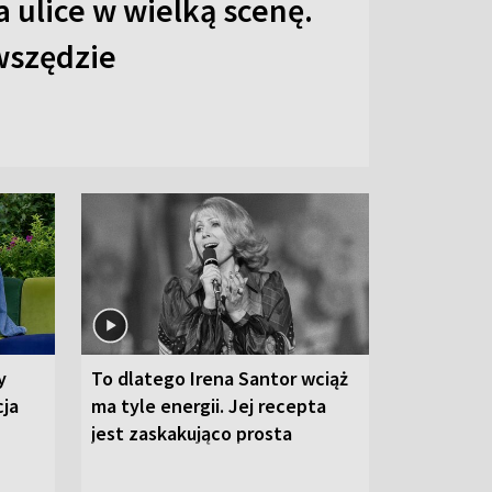
 ulice w wielką scenę.
 wszędzie
y
To dlatego Irena Santor wciąż
cja
ma tyle energii. Jej recepta
jest zaskakująco prosta