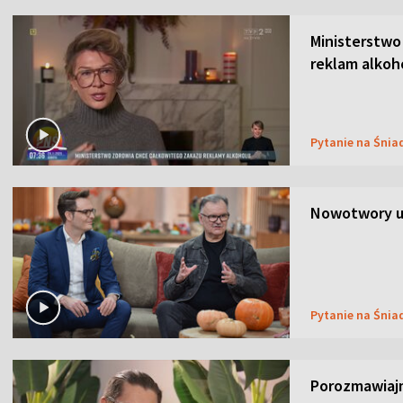
Ministerstwo
reklam alkoh
Pytanie na Śnia
Nowotwory u
Pytanie na Śnia
Porozmawiaj