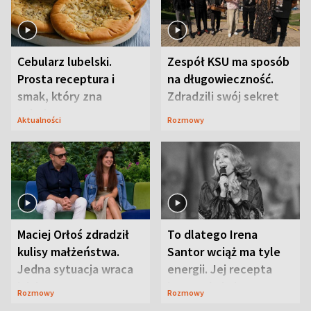
Cebularz lubelski.
Zespół KSU ma sposób
Prosta receptura i
na długowieczność.
smak, który zna
Zdradzili swój sekret
Lubelszczyzna
Aktualności
Rozmowy
Maciej Orłoś zdradził
To dlatego Irena
kulisy małżeństwa.
Santor wciąż ma tyle
Jedna sytuacja wraca
energii. Jej recepta
jak bumerang
jest zaskakująco
Rozmowy
Rozmowy
prosta