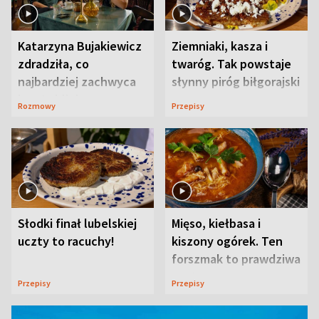
Katarzyna Bujakiewicz
Ziemniaki, kasza i
zdradziła, co
twaróg. Tak powstaje
najbardziej zachwyca
słynny piróg biłgorajski
ją w Lublinie
Rozmowy
Przepisy
Słodki finał lubelskiej
Mięso, kiełbasa i
uczty to racuchy!
kiszony ogórek. Ten
forszmak to prawdziwa
uczta
Przepisy
Przepisy