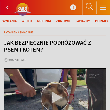
WYDANIA
WIDEO
KUCHNIA
ZDROWIE
GWIAZDY
PORADY
PYTANIE NA ŚNIADANIE
JAK BEZPIECZNIE PODRÓŻOWAĆ Z
PSEM I KOTEM?
10.06.2018, 07:08