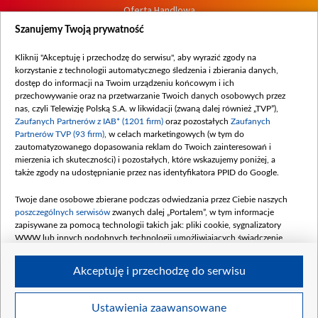
Oferta Handlowa
Dostępność
Szanujemy Twoją prywatność
Moje zgody
Kliknij "Akceptuję i przechodzę do serwisu", aby wyrazić zgody na
Procedura zgłoszeń wewnętrznych
korzystanie z technologii automatycznego śledzenia i zbierania danych,
dostęp do informacji na Twoim urządzeniu końcowym i ich
przechowywanie oraz na przetwarzanie Twoich danych osobowych przez
nas, czyli Telewizję Polską S.A. w likwidacji (zwaną dalej również „TVP”),
Zaufanych Partnerów z IAB* (1201 firm)
oraz pozostałych
Zaufanych
Partnerów TVP (93 firm)
, w celach marketingowych (w tym do
zautomatyzowanego dopasowania reklam do Twoich zainteresowań i
mierzenia ich skuteczności) i pozostałych, które wskazujemy poniżej, a
także zgody na udostępnianie przez nas identyfikatora PPID do Google.
Twoje dane osobowe zbierane podczas odwiedzania przez Ciebie naszych
poszczególnych serwisów
zwanych dalej „Portalem”, w tym informacje
zapisywane za pomocą technologii takich jak: pliki cookie, sygnalizatory
WWW lub innych podobnych technologii umożliwiających świadczenie
dopasowanych i bezpiecznych usług, personalizację treści oraz reklam,
udostępnianie funkcji mediów społecznościowych oraz analizowanie ruchu
Akceptuję i przechodzę do serwisu
w Internecie.
Twoje dane osobowe zbierane podczas odwiedzania przez Ciebie
Ustawienia zaawansowane
poszczególnych serwisów
na Portalu, takie jak adresy IP, identyfikatory