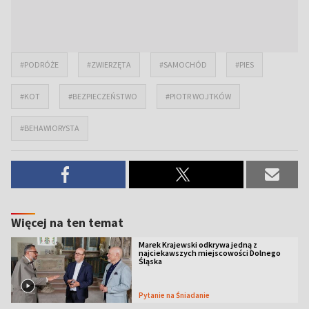
#PODRÓŻE
#ZWIERZĘTA
#SAMOCHÓD
#PIES
#KOT
#BEZPIECZEŃSTWO
#PIOTR WOJTKÓW
#BEHAWIORYSTA
Więcej na ten temat
Marek Krajewski odkrywa jedną z
najciekawszych miejscowości Dolnego
Śląska
Pytanie na Śniadanie