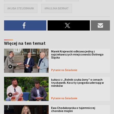
#KUBA STEUERMARK
#PAULINA BIERNAT
Więcej na ten temat
Marek Krajewski odkrywa jedną z
najciekawszych miejscowości Dolnego
Śląska
Pytanie na Śniadanie
Łukasz z „Rolnik szuka żony” o cenach
truskawek. Koszty i pogoda uderzają w
rolników
Pytanie na Śniadanie
Ewa Chodakowska o tajemniczej
chorobie mięśni