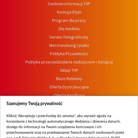
Centrum informacji TVP
Komisja Etyki
Program dla prasy
Dla mediów
Serwis fotograficzny
Merchandising (znaki)
Polityka Prywatności
Polityka przeciwdziałania nadużyciom i korupcji
Sklep TVP
Biuro Reklamy
Oferta Dystrybucyjna
Oferta Handlowa
Dostępność
Szanujemy Twoją prywatność
Moje zgody
Kliknij "Akceptuję i przechodzę do serwisu", aby wyrazić zgody na
Procedura zgłoszeń wewnętrznych
korzystanie z technologii automatycznego śledzenia i zbierania danych,
dostęp do informacji na Twoim urządzeniu końcowym i ich
przechowywanie oraz na przetwarzanie Twoich danych osobowych przez