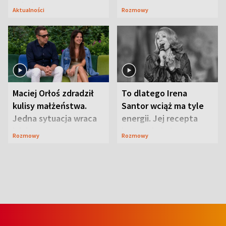
Lubelszczyzna
Aktualności
Rozmowy
Maciej Orłoś zdradził
To dlatego Irena
kulisy małżeństwa.
Santor wciąż ma tyle
Jedna sytuacja wraca
energii. Jej recepta
jak bumerang
jest zaskakująco
Rozmowy
Rozmowy
prosta