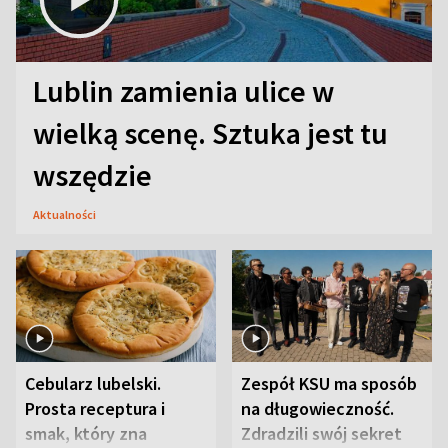
Lublin zamienia ulice w
wielką scenę. Sztuka jest tu
wszędzie
Aktualności
Cebularz lubelski.
Zespół KSU ma sposób
Prosta receptura i
na długowieczność.
smak, który zna
Zdradzili swój sekret