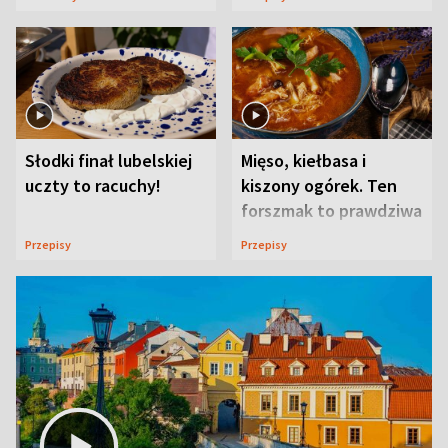
Słodki finał lubelskiej
Mięso, kiełbasa i
uczty to racuchy!
kiszony ogórek. Ten
forszmak to prawdziwa
uczta
Przepisy
Przepisy