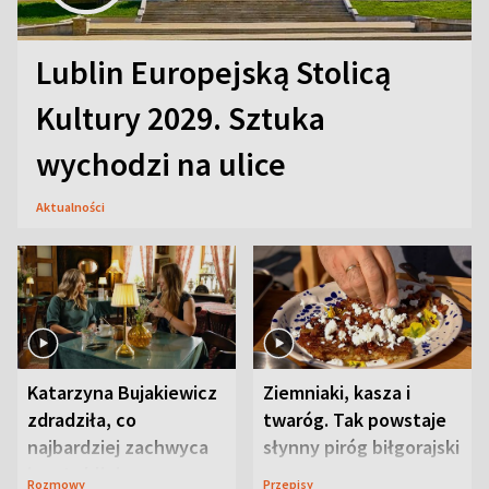
Lublin Europejską Stolicą
Kultury 2029. Sztuka
wychodzi na ulice
Aktualności
Katarzyna Bujakiewicz
Ziemniaki, kasza i
zdradziła, co
twaróg. Tak powstaje
najbardziej zachwyca
słynny piróg biłgorajski
ją w Lublinie
Rozmowy
Przepisy