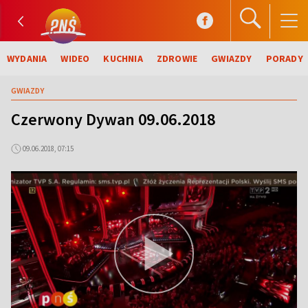
WYDANIA
WIDEO
KUCHNIA
ZDROWIE
GWIAZDY
PORADY
GWIAZDY
Czerwony Dywan 09.06.2018
09.06.2018, 07:15