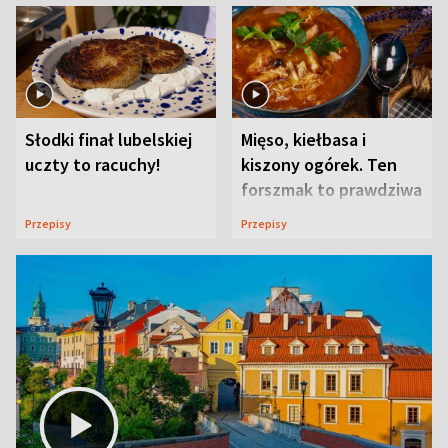
Słodki finał lubelskiej
Mięso, kiełbasa i
uczty to racuchy!
kiszony ogórek. Ten
forszmak to prawdziwa
uczta
Przepisy
Przepisy