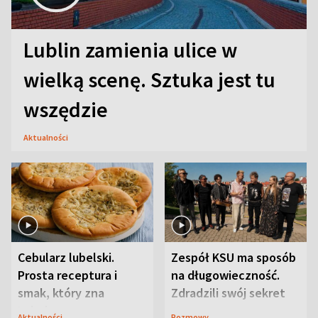
Lublin zamienia ulice w
wielką scenę. Sztuka jest tu
wszędzie
Aktualności
Cebularz lubelski.
Zespół KSU ma sposób
Prosta receptura i
na długowieczność.
smak, który zna
Zdradzili swój sekret
Lubelszczyzna
Aktualności
Rozmowy