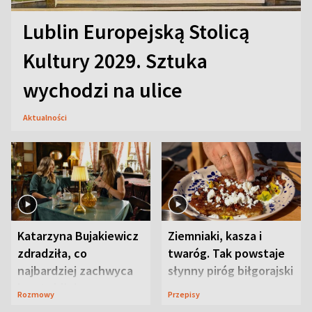
Lublin Europejską Stolicą
Kultury 2029. Sztuka
wychodzi na ulice
Aktualności
Katarzyna Bujakiewicz
Ziemniaki, kasza i
zdradziła, co
twaróg. Tak powstaje
najbardziej zachwyca
słynny piróg biłgorajski
ją w Lublinie
Rozmowy
Przepisy