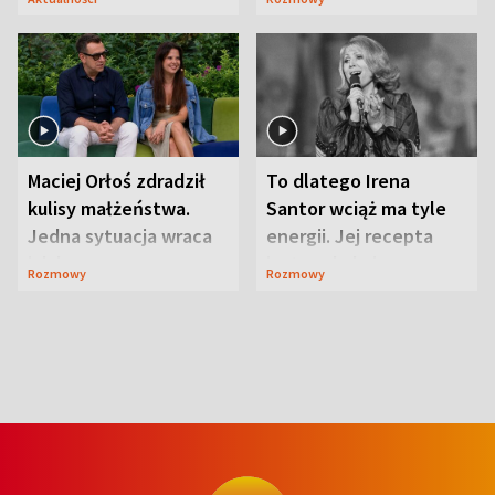
Maciej Orłoś zdradził
To dlatego Irena
kulisy małżeństwa.
Santor wciąż ma tyle
Jedna sytuacja wraca
energii. Jej recepta
jak bumerang
jest zaskakująco
Rozmowy
Rozmowy
prosta