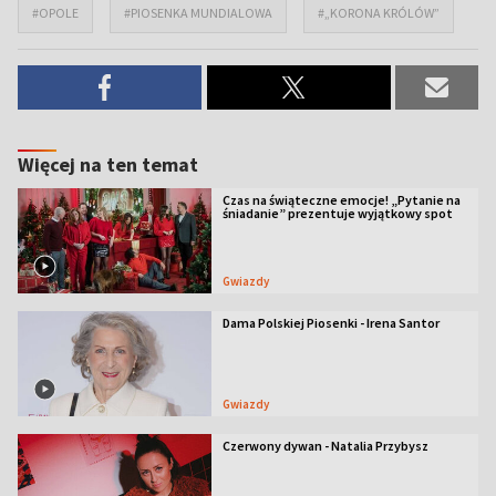
#OPOLE
#PIOSENKA MUNDIALOWA
#„KORONA KRÓLÓW”
Więcej na ten temat
Czas na świąteczne emocje! „Pytanie na
śniadanie” prezentuje wyjątkowy spot
Gwiazdy
Dama Polskiej Piosenki - Irena Santor
Gwiazdy
Czerwony dywan - Natalia Przybysz