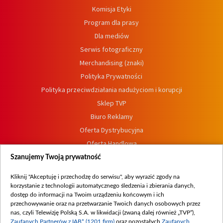
Komisja Etyki
Program dla prasy
Dla mediów
Serwis fotograficzny
Merchandising (znaki)
Polityka Prywatności
Polityka przeciwdziałania nadużyciom i korupcji
Sklep TVP
Biuro Reklamy
Oferta Dystrybucyjna
Oferta Handlowa
Dostępność
Szanujemy Twoją prywatność
Moje zgody
Kliknij "Akceptuję i przechodzę do serwisu", aby wyrazić zgody na
Procedura zgłoszeń wewnętrznych
korzystanie z technologii automatycznego śledzenia i zbierania danych,
dostęp do informacji na Twoim urządzeniu końcowym i ich
przechowywanie oraz na przetwarzanie Twoich danych osobowych przez
nas, czyli Telewizję Polską S.A. w likwidacji (zwaną dalej również „TVP”),
Zaufanych Partnerów z IAB* (1201 firm)
oraz pozostałych
Zaufanych