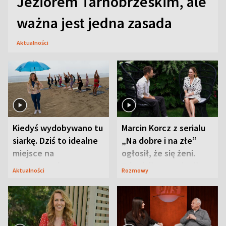
Jeziorem Tarnobrzeskim, ale
ważna jest jedna zasada
Aktualności
Kiedyś wydobywano tu
Marcin Korcz z serialu
siarkę. Dziś to idealne
„Na dobre i na złe”
miejsce na
ogłosił, że się żeni.
wypoczynek
Zdradził, co zmienił
Aktualności
Rozmowy
syn