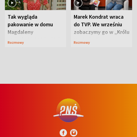
Tak wygląda
Marek Kondrat wraca
pakowanie w domu
do TVP. We wrześniu
Magdaleny
zobaczymy go w „Królu
Waligórskiej-Lisieckiej.
Maciusiu I”
Rozmowy
Rozmowy
Mąż nie odpuszcza