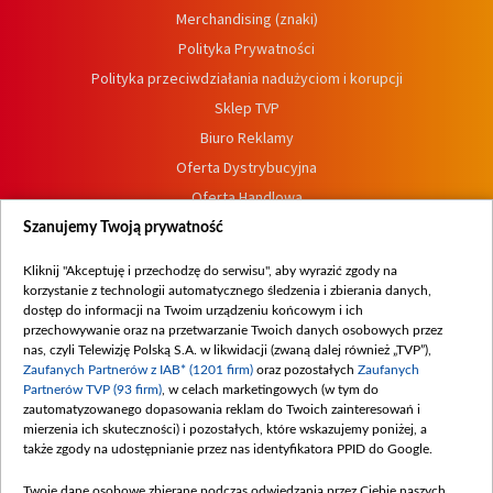
Merchandising (znaki)
Polityka Prywatności
Polityka przeciwdziałania nadużyciom i korupcji
Sklep TVP
Biuro Reklamy
Oferta Dystrybucyjna
Oferta Handlowa
Dostępność
Szanujemy Twoją prywatność
Moje zgody
Kliknij "Akceptuję i przechodzę do serwisu", aby wyrazić zgody na
Procedura zgłoszeń wewnętrznych
korzystanie z technologii automatycznego śledzenia i zbierania danych,
dostęp do informacji na Twoim urządzeniu końcowym i ich
przechowywanie oraz na przetwarzanie Twoich danych osobowych przez
nas, czyli Telewizję Polską S.A. w likwidacji (zwaną dalej również „TVP”),
Zaufanych Partnerów z IAB* (1201 firm)
oraz pozostałych
Zaufanych
Partnerów TVP (93 firm)
, w celach marketingowych (w tym do
zautomatyzowanego dopasowania reklam do Twoich zainteresowań i
mierzenia ich skuteczności) i pozostałych, które wskazujemy poniżej, a
także zgody na udostępnianie przez nas identyfikatora PPID do Google.
Twoje dane osobowe zbierane podczas odwiedzania przez Ciebie naszych