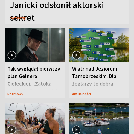
Janicki odsłonił aktorski
sekret
Rozmowy
Tak wyglądał pierwszy
Wiatr nad Jeziorem
plan Gelnera i
Tarnobrzeskim. Dla
Cieleckiej. „Zatoka
żeglarzy to dobra
szpiegów” od razu ich
wiadomość
Rozmowy
Aktualności
zaskoczyła