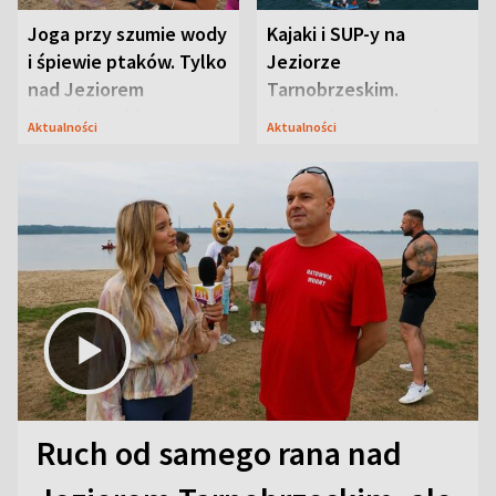
Joga przy szumie wody
Kajaki i SUP-y na
i śpiewie ptaków. Tylko
Jeziorze
nad Jeziorem
Tarnobrzeskim.
Tarnobrzeskim
Przyrodnicy zwracają
Aktualności
Aktualności
uwagę na coś jeszcze
Ruch od samego rana nad