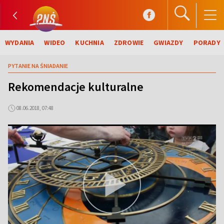
WYDANIA
WIDEO
KUCHNIA
ZDROWIE
GWIAZDY
PORADY
PYTANIE NA ŚNIADANIE
Rekomendacje kulturalne
08.06.2018, 07:48