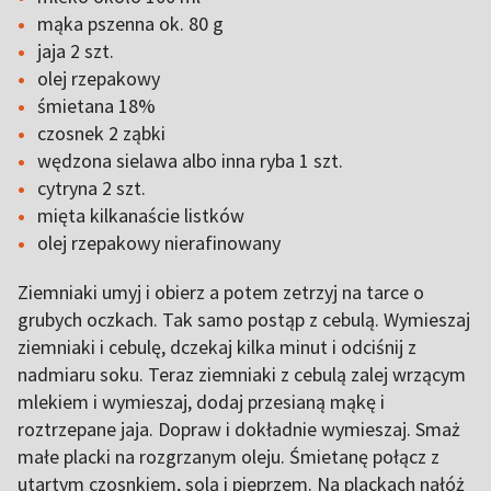
mąka pszenna ok. 80 g
jaja 2 szt.
olej rzepakowy
śmietana 18%
czosnek 2 ząbki
wędzona sielawa albo inna ryba 1 szt.
cytryna 2 szt.
mięta kilkanaście listków
olej rzepakowy nierafinowany
Ziemniaki umyj i obierz a potem zetrzyj na tarce o
grubych oczkach. Tak samo postąp z cebulą. Wymieszaj
ziemniaki i cebulę, dczekaj kilka minut i odciśnij z
nadmiaru soku. Teraz ziemniaki z cebulą zalej wrzącym
mlekiem i wymieszaj, dodaj przesianą mąkę i
roztrzepane jaja. Dopraw i dokładnie wymieszaj. Smaż
małe placki na rozgrzanym oleju. Śmietanę połącz z
utartym czosnkiem, solą i pieprzem. Na plackach nałóż