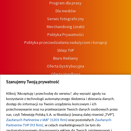
Program dla prasy
Dla mediów
Serwis fotograficzny
Merchandising (znaki)
Polityka Prywatności
Polityka przeciwdziałania nadużyciom i korupcji
Sklep TVP
Biuro Reklamy
Oferta Dystrybucyjna
Oferta Handlowa
Dostępność
Szanujemy Twoją prywatność
Moje zgody
Kliknij "Akceptuję i przechodzę do serwisu", aby wyrazić zgody na
Procedura zgłoszeń wewnętrznych
korzystanie z technologii automatycznego śledzenia i zbierania danych,
dostęp do informacji na Twoim urządzeniu końcowym i ich
przechowywanie oraz na przetwarzanie Twoich danych osobowych przez
nas, czyli Telewizję Polską S.A. w likwidacji (zwaną dalej również „TVP”),
Zaufanych Partnerów z IAB* (1201 firm)
oraz pozostałych
Zaufanych
Partnerów TVP (93 firm)
, w celach marketingowych (w tym do
zautomatyzowanego dopasowania reklam do Twoich zainteresowań i