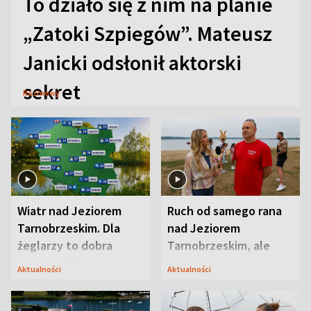
To działo się z nim na planie
„Zatoki Szpiegów”. Mateusz
Janicki odsłonił aktorski
sekret
Rozmowy
Wiatr nad Jeziorem
Ruch od samego rana
Tarnobrzeskim. Dla
nad Jeziorem
żeglarzy to dobra
Tarnobrzeskim, ale
wiadomość
ważna jest jedna
Aktualności
Aktualności
zasada