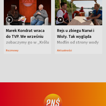
Marek Kondrat wraca
Rejs u zbiegu Narwi i
do TVP. We wrześniu
Wisły. Tak wygląda
zobaczymy go w „Królu
Modlin od strony wody
Maciusiu I”
Rozmowy
Aktualności