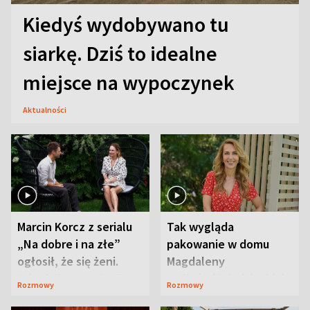
Kiedyś wydobywano tu
siarkę. Dziś to idealne
miejsce na wypoczynek
Aktualności
Marcin Korcz z serialu
Tak wygląda
„Na dobre i na złe”
pakowanie w domu
ogłosił, że się żeni.
Magdaleny
Zdradził, co zmienił
Waligórskiej-Lisieckiej.
Rozmowy
Rozmowy
syn
Mąż nie odpuszcza