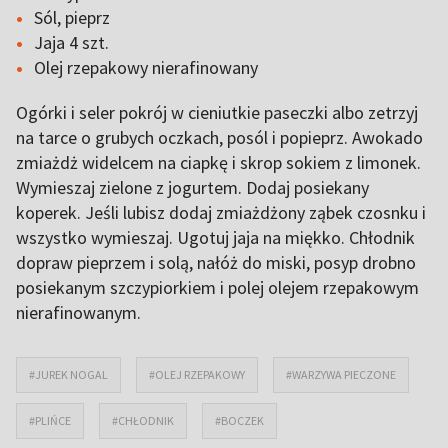
Sól, pieprz
Jaja 4 szt.
Olej rzepakowy nierafinowany
Ogórki i seler pokrój w cieniutkie paseczki albo zetrzyj
na tarce o grubych oczkach, posól i popieprz. Awokado
zmiażdż widelcem na ciapkę i skrop sokiem z limonek.
Wymieszaj zielone z jogurtem. Dodaj posiekany
koperek. Jeśli lubisz dodaj zmiażdżony ząbek czosnku i
wszystko wymieszaj. Ugotuj jaja na miękko. Chłodnik
dopraw pieprzem i solą, nałóż do miski, posyp drobno
posiekanym szczypiorkiem i polej olejem rzepakowym
nierafinowanym.
#JUREK NOGAL
#OLEJ RZEPAKOWY
#WARZYWA PIECZONE
#PLIŃCE
#CHŁODNIK
#BOCZEK