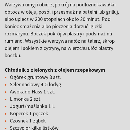
Warzywa umyj i obierz, pokrój na podłużne kawałki i
obtocz w oleju, posól i przesmaż na patelni lub grilluj,
albo upiecz w 200 stopniach około 20 minut. Pod
koniec smażenia albo pieczenia dorzuć igiełki
rozmarynu. Boczek pokrój w plastry i podsmaż na
rumiano. Wszystkie warzywa nałóż na talerz, skrop
olejem i sokiem z cytryny, na wierzchu ułóż plastry
boczku.
Chłodnik z zielonych z olejem rzepakowym
Ogórek gruntowy 8 szt.
Seler naciowy 4-5 łodyg
Awokado Hass 1 szt.
Limonka 2 szt.
Jogurt/maślanka 1 L
Koperek 1 pęczek
Czosnek 1 ząbek
Szczypior kilka listków