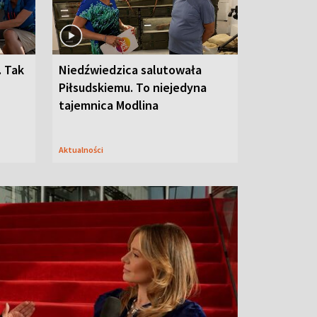
. Tak
Niedźwiedzica salutowała
Piłsudskiemu. To niejedyna
tajemnica Modlina
Aktualności