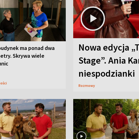
Nowa edycja „
budynek ma ponad dwa
etry. Skrywa wiele
Stage”. Ania K
mnic
niespodzianki
ności
Rozmowy