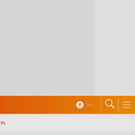
...
TYL