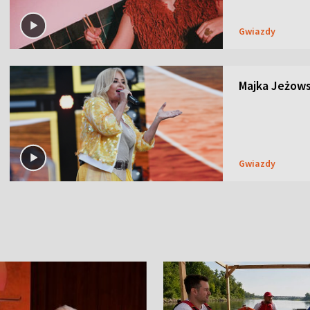
Gwiazdy
Majka Jeżows
Gwiazdy