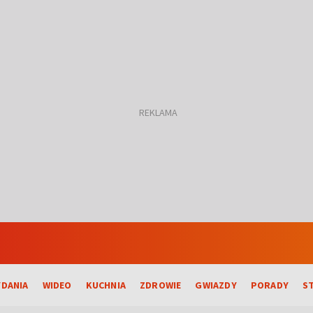
DANIA
WIDEO
KUCHNIA
ZDROWIE
GWIAZDY
PORADY
S