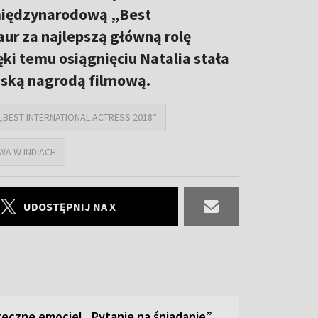
 międzynarodową „Best
aur za najlepszą główną rolę
ki temu osiągnięciu Natalia stała
yjską nagrodą filmową.
„BEST INTERNATIONAL ACTRESS 2018”
A W INDIACH
UDOSTĘPNIJ NA X
teczne emocje! „Pytanie na śniadanie”