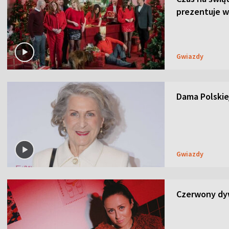
prezentuje w
Gwiazdy
Dama Polskiej
Gwiazdy
Czerwony dyw