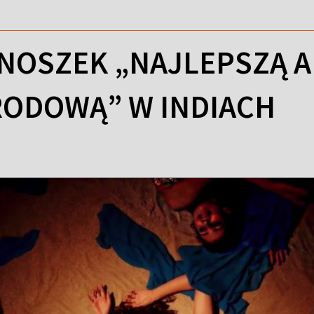
ANOSZEK „NAJLEPSZĄ 
ODOWĄ” W INDIACH