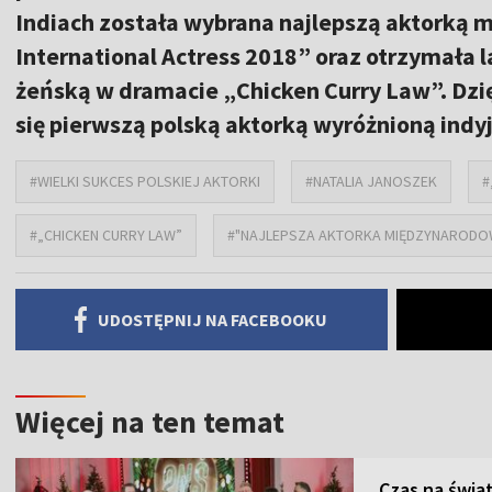
Indiach została wybrana najlepszą aktorką
International Actress 2018” oraz otrzymała l
żeńską w dramacie „Chicken Curry Law”. Dzię
się pierwszą polską aktorką wyróżnioną ind
#WIELKI SUKCES POLSKIEJ AKTORKI
#NATALIA JANOSZEK
#
#„CHICKEN CURRY LAW”
#"NAJLEPSZA AKTORKA MIĘDZYNARODOW
UDOSTĘPNIJ NA FACEBOOKU
Więcej na ten temat
Czas na świą