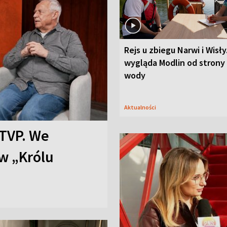
Rejs u zbiegu Narwi i Wisły
wygląda Modlin od strony
wody
Aktualności
TVP. We
w „Królu