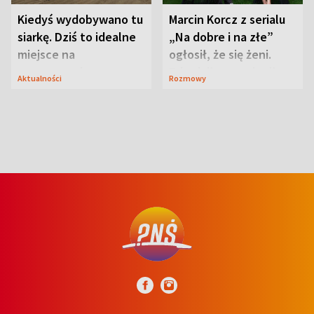
Kiedyś wydobywano tu
Marcin Korcz z serialu
siarkę. Dziś to idealne
„Na dobre i na złe”
miejsce na
ogłosił, że się żeni.
wypoczynek
Zdradził, co zmienił
Aktualności
Rozmowy
syn