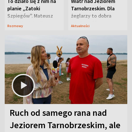
To działo się z nim na
Wiatr nad Jeziorem
planie „Zatoki
Tarnobrzeskim. Dla
Szpiegów”. Mateusz
żeglarzy to dobra
Janicki odsłonił
wiadomość
Rozmowy
Aktualności
aktorski sekret
Ruch od samego rana nad
Jeziorem Tarnobrzeskim, ale