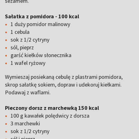
sezamem.
Sałatka z pomidora - 100 kcal
1 duży pomidor malinowy
1 cebula
sok z 1/2 cytryny
sól, pieprz
garść kiełków słonecznika
1 wafel ryżowy
Wymieszaj posiekaną cebulę z plastrami pomidora,
skrop sałatkę sokiem, dopraw i udekoruj kiełkami.
Podawaj z waflami.
Pieczony dorsz z marchewką 150 kcal
100 g kawałek polędwicy z dorsza
3 marchewki
sok z 1/2 cytryny
sól i pieprz