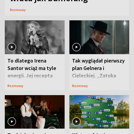
Rozmowy
To dlatego Irena
Tak wyglądał pierwszy
Santor wciąż ma tyle
plan Gelnera i
energii. Jej recepta
Cieleckiej. „Zatoka
jest zaskakująco
szpiegów” od razu ich
Rozmowy
Rozmowy
prosta
zaskoczyła