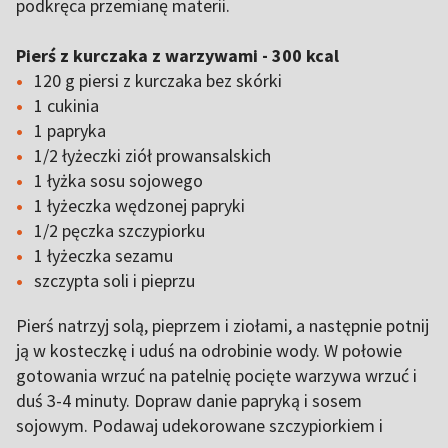
podkręca przemianę materii.
Pierś z kurczaka z warzywami - 300 kcal
120 g piersi z kurczaka bez skórki
1 cukinia
1 papryka
1/2 łyżeczki ziół prowansalskich
1 łyżka sosu sojowego
1 łyżeczka wędzonej papryki
1/2 pęczka szczypiorku
1 łyżeczka sezamu
szczypta soli i pieprzu
Pierś natrzyj solą, pieprzem i ziołami, a następnie potnij
ją w kosteczkę i uduś na odrobinie wody. W połowie
gotowania wrzuć na patelnię pocięte warzywa wrzuć i
duś 3-4 minuty. Dopraw danie papryką i sosem
sojowym. Podawaj udekorowane szczypiorkiem i