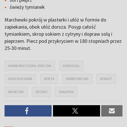
świeży tymianek
Marchewki pokrój w plasterki i ułóż w formie do
zapiekania, obok ułóż dorsza. Posyp całość
tymiankiem, skrop sokiem z cytryny i dopraw solą i
pieprzem. Piecz pod przykryciem w 180 stopniach przez
25-30 minut.
#ANNA PASTUSZKA-ZAŃCZAK
#1000 KCAL
#ODCHUDZANIE
#DIETA
#SEREK WIEJSKI
#OMLET
#KURCZAK
#DORSZ
#SAŁATKA