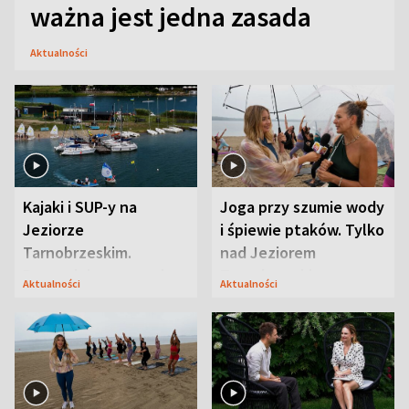
ważna jest jedna zasada
Aktualności
Kajaki i SUP-y na
Joga przy szumie wody
Jeziorze
i śpiewie ptaków. Tylko
Tarnobrzeskim.
nad Jeziorem
Przyrodnicy zwracają
Tarnobrzeskim
Aktualności
Aktualności
uwagę na coś jeszcze