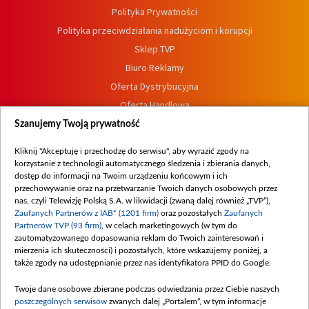
Polityka Prywatności
Polityka przeciwdziałania nadużyciom i korupcji
Sklep TVP
Biuro Reklamy
Oferta Dystrybucyjna
Oferta Handlowa
Dostępność
Szanujemy Twoją prywatność
Moje zgody
Kliknij "Akceptuję i przechodzę do serwisu", aby wyrazić zgody na
Procedura zgłoszeń wewnętrznych
korzystanie z technologii automatycznego śledzenia i zbierania danych,
dostęp do informacji na Twoim urządzeniu końcowym i ich
przechowywanie oraz na przetwarzanie Twoich danych osobowych przez
nas, czyli Telewizję Polską S.A. w likwidacji (zwaną dalej również „TVP”),
Zaufanych Partnerów z IAB* (1201 firm)
oraz pozostałych
Zaufanych
Partnerów TVP (93 firm)
, w celach marketingowych (w tym do
zautomatyzowanego dopasowania reklam do Twoich zainteresowań i
mierzenia ich skuteczności) i pozostałych, które wskazujemy poniżej, a
także zgody na udostępnianie przez nas identyfikatora PPID do Google.
Twoje dane osobowe zbierane podczas odwiedzania przez Ciebie naszych
poszczególnych serwisów
zwanych dalej „Portalem”, w tym informacje