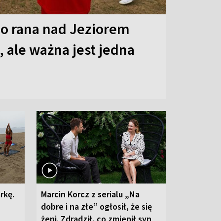
o rana nad Jeziorem
 ale ważna jest jedna
rkę.
Marcin Korcz z serialu „Na
dobre i na złe” ogłosił, że się
żeni. Zdradził, co zmienił syn