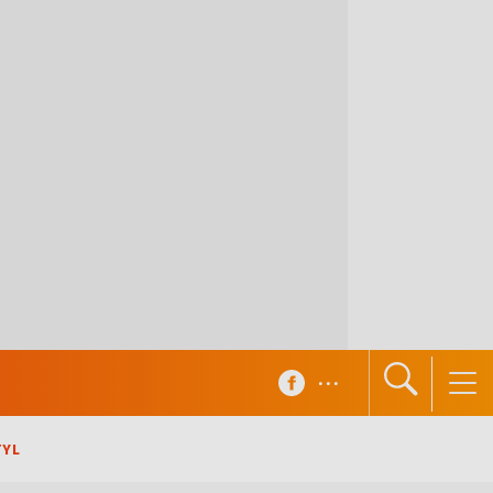
...
TYL