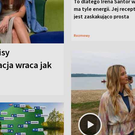
To dlatego Irena Santor w
ma tyle energii. Jej recep
jest zaskakująco prosta
Rozmowy
isy
cja wraca jak