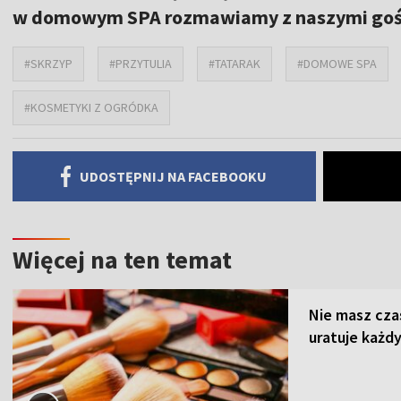
w domowym SPA rozmawiamy z naszymi goś
#SKRZYP
#PRZYTULIA
#TATARAK
#DOMOWE SPA
#KOSMETYKI Z OGRÓDKA
UDOSTĘPNIJ NA FACEBOOKU
Więcej na ten temat
Nie masz cza
uratuje każdy