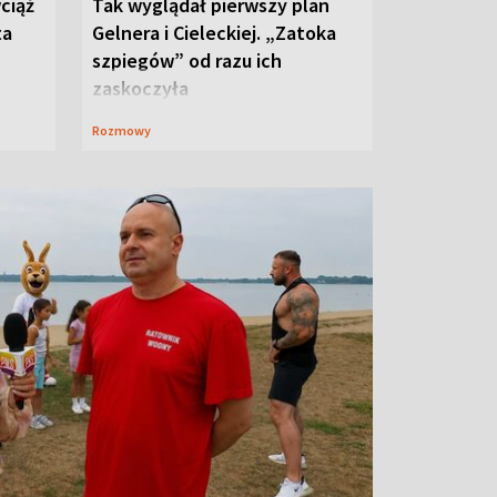
ciąż
Tak wyglądał pierwszy plan
ta
Gelnera i Cieleckiej. „Zatoka
szpiegów” od razu ich
zaskoczyła
Rozmowy