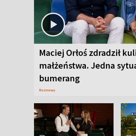
Maciej Orłoś zdradził kul
małżeństwa. Jedna sytua
bumerang
Rozmowy