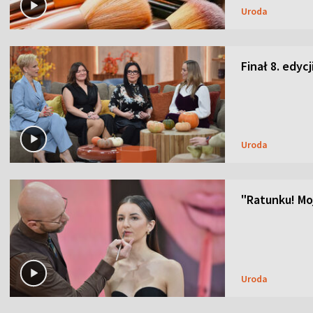
Uroda
Finał 8. edyc
Uroda
"Ratunku! Moj
Uroda