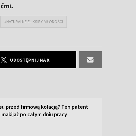
ćmi.
#NATURALNE ELIKSIRY MŁODOŚCI
UDOSTĘPNIJ NA X
su przed firmową kolacją? Ten patent
 makijaż po całym dniu pracy