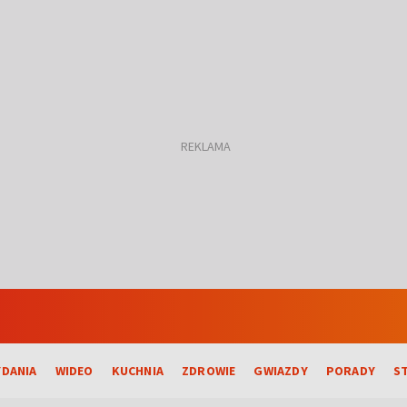
DANIA
WIDEO
KUCHNIA
ZDROWIE
GWIAZDY
PORADY
S