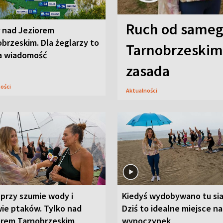
Ruch od sameg
r nad Jeziorem
brzeskim. Dla żeglarzy to
Tarnobrzeskim,
a wiadomość
zasada
ności
Aktualności
przy szumie wody i
Kiedyś wydobywano tu sia
ie ptaków. Tylko nad
Dziś to idealne miejsce na
orem Tarnobrzeskim
wypoczynek