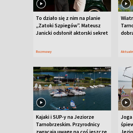
To działo się z nim na planie
Wiat
„Zatoki Szpiegów”. Mateusz
Tarno
Janicki odsłonił aktorski sekret
dobr
Rozmowy
Aktual
Kajaki i SUP-y na Jeziorze
Joga 
Tarnobrzeskim. Przyrodnicy
śpiew
zwracają uwagę na coś jeszcze
Jezi