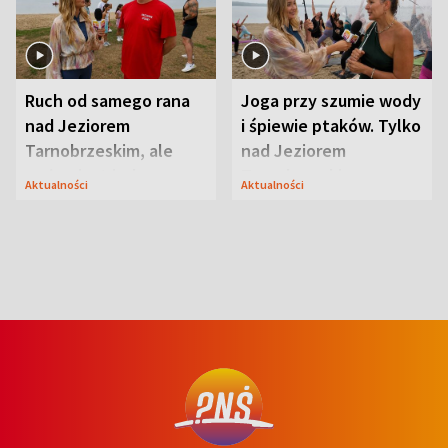
Ruch od samego rana
Joga przy szumie wody
nad Jeziorem
i śpiewie ptaków. Tylko
Tarnobrzeskim, ale
nad Jeziorem
ważna jest jedna
Tarnobrzeskim
Aktualności
Aktualności
zasada