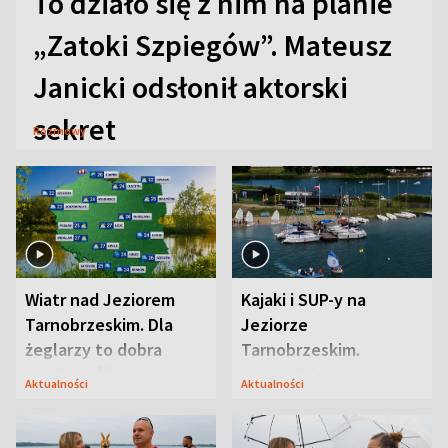
To działo się z nim na planie
„Zatoki Szpiegów”. Mateusz
Janicki odsłonił aktorski
sekret
Rozmowy
Wiatr nad Jeziorem
Kajaki i SUP-y na
Tarnobrzeskim. Dla
Jeziorze
żeglarzy to dobra
Tarnobrzeskim.
wiadomość
Przyrodnicy zwracają
Aktualności
Aktualności
uwagę na coś jeszcze