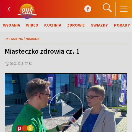
WYDANIA
WIDEO
KUCHNIA
ZDROWIE
GWIAZDY
PORADY
PYTANIE NA ŚNIADANIE
Miasteczko zdrowia cz. 1
06.06.2018, 07:33