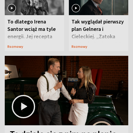
To dlatego Irena
Tak wyglądał pierwszy
Santor wciąż ma tyle
plan Gelnera i
energii. Jej recepta
Cieleckiej. „Zatoka
jest zaskakująco
szpiegów” od razu ich
Rozmowy
Rozmowy
prosta
zaskoczyła