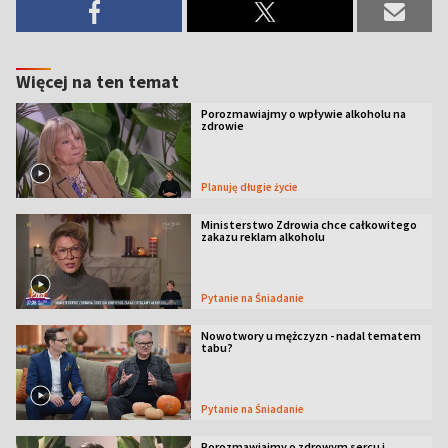
Więcej na ten temat
Porozmawiajmy o wpływie alkoholu na
zdrowie
Planuję długie życie
Ministerstwo Zdrowia chce całkowitego
zakazu reklam alkoholu
Pytanie na Śniadanie
Nowotwory u mężczyzn - nadal tematem
tabu?
Pytanie na Śniadanie
Porozmawiajmy o zdrowym sercu i