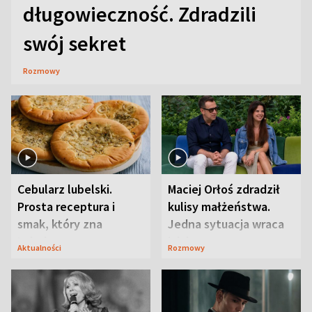
długowieczność. Zdradzili
swój sekret
Rozmowy
Cebularz lubelski.
Maciej Orłoś zdradził
Prosta receptura i
kulisy małżeństwa.
smak, który zna
Jedna sytuacja wraca
Lubelszczyzna
jak bumerang
Aktualności
Rozmowy