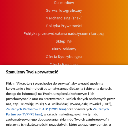
Dla mediów
Serwis fotograficzny
Merchandising (znaki)
Polityka Prywatności
Polityka przeciwdziałania nadużyciom i korupcji
Sklep TVP
Biuro Reklamy
Oferta Dystrybucyjna
Oferta Handlowa
Dostępność
Szanujemy Twoją prywatność
Moje zgody
Kliknij "Akceptuję i przechodzę do serwisu", aby wyrazić zgody na
Procedura zgłoszeń wewnętrznych
korzystanie z technologii automatycznego śledzenia i zbierania danych,
dostęp do informacji na Twoim urządzeniu końcowym i ich
przechowywanie oraz na przetwarzanie Twoich danych osobowych przez
nas, czyli Telewizję Polską S.A. w likwidacji (zwaną dalej również „TVP”),
Zaufanych Partnerów z IAB* (1201 firm)
oraz pozostałych
Zaufanych
Partnerów TVP (93 firm)
, w celach marketingowych (w tym do
zautomatyzowanego dopasowania reklam do Twoich zainteresowań i
mierzenia ich skuteczności) i pozostałych, które wskazujemy poniżej, a