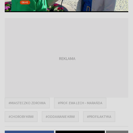
#MIASTECZKO ZDROWIA
#PROF. EWA LECH – MARAŃDA
#CHOROBY KRWI
#ODDAWANIE KRWI
#PROFILAKTYKA