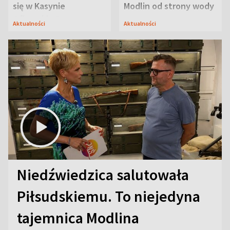
się w Kasynie
Modlin od strony wody
Oficerskim?
Aktualności
Aktualności
Niedźwiedzica salutowała
Piłsudskiemu. To niejedyna
tajemnica Modlina