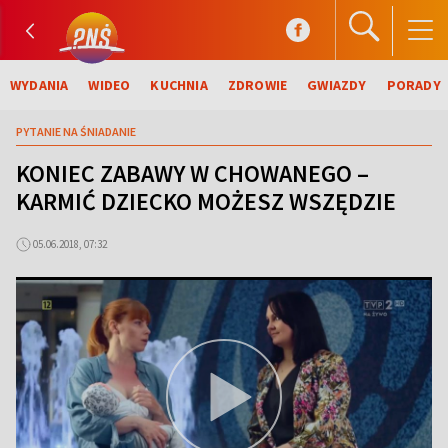
WYDANIA
WIDEO
KUCHNIA
ZDROWIE
GWIAZDY
PORADY
PYTANIE NA ŚNIADANIE
KONIEC ZABAWY W CHOWANEGO –
KARMIĆ DZIECKO MOŻESZ WSZĘDZIE
05.06.2018, 07:32