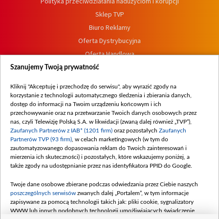
Polityka przeciwdziałania nadużyciom i korupcji
Sklep TVP
Biuro Reklamy
Oferta Dystrybucyjna
Oferta Handlowa
Dostępność
Szanujemy Twoją prywatność
Moje zgody
Kliknij "Akceptuję i przechodzę do serwisu", aby wyrazić zgody na
Procedura zgłoszeń wewnętrznych
korzystanie z technologii automatycznego śledzenia i zbierania danych,
dostęp do informacji na Twoim urządzeniu końcowym i ich
przechowywanie oraz na przetwarzanie Twoich danych osobowych przez
nas, czyli Telewizję Polską S.A. w likwidacji (zwaną dalej również „TVP”),
Zaufanych Partnerów z IAB* (1201 firm)
oraz pozostałych
Zaufanych
Partnerów TVP (93 firm)
, w celach marketingowych (w tym do
zautomatyzowanego dopasowania reklam do Twoich zainteresowań i
mierzenia ich skuteczności) i pozostałych, które wskazujemy poniżej, a
także zgody na udostępnianie przez nas identyfikatora PPID do Google.
Twoje dane osobowe zbierane podczas odwiedzania przez Ciebie naszych
poszczególnych serwisów
zwanych dalej „Portalem”, w tym informacje
zapisywane za pomocą technologii takich jak: pliki cookie, sygnalizatory
WWW lub innych podobnych technologii umożliwiających świadczenie