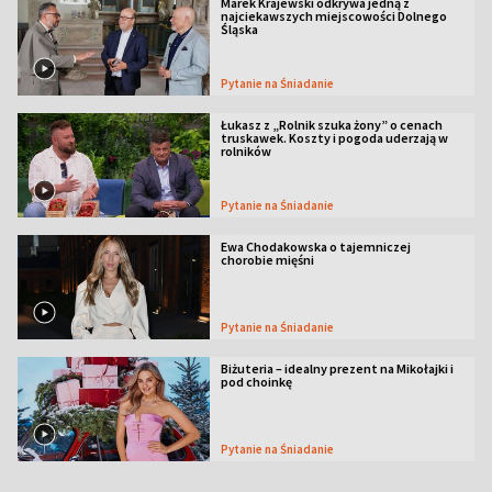
Marek Krajewski odkrywa jedną z
najciekawszych miejscowości Dolnego
Śląska
Pytanie na Śniadanie
Łukasz z „Rolnik szuka żony” o cenach
truskawek. Koszty i pogoda uderzają w
rolników
Pytanie na Śniadanie
Ewa Chodakowska o tajemniczej
chorobie mięśni
Pytanie na Śniadanie
Biżuteria – idealny prezent na Mikołajki i
pod choinkę
Pytanie na Śniadanie