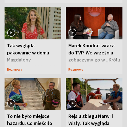
Tak wygląda
Marek Kondrat wraca
pakowanie w domu
do TVP. We wrześniu
Magdaleny
zobaczymy go w „Królu
Waligórskiej-Lisieckiej.
Maciusiu I”
Rozmowy
Rozmowy
Mąż nie odpuszcza
To nie było miejsce
Rejs u zbiegu Narwi i
hazardu. Co mieściło
Wisły. Tak wygląda