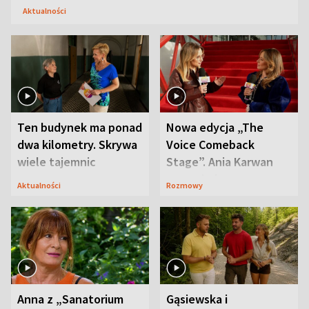
Aktualności
Ten budynek ma ponad
Nowa edycja „The
dwa kilometry. Skrywa
Voice Comeback
wiele tajemnic
Stage”. Ania Karwan
zapowiada
Aktualności
Rozmowy
niespodzianki
Anna z „Sanatorium
Gąsiewska i