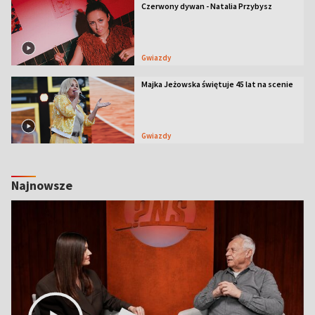
Czerwony dywan - Natalia Przybysz
Gwiazdy
Majka Jeżowska świętuje 45 lat na scenie
Gwiazdy
Najnowsze