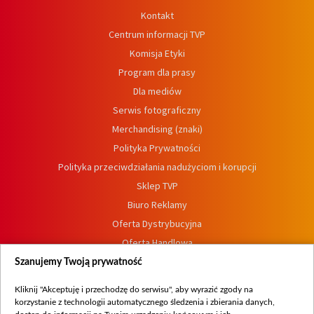
Kontakt
Centrum informacji TVP
Komisja Etyki
Program dla prasy
Dla mediów
Serwis fotograficzny
Merchandising (znaki)
Polityka Prywatności
Polityka przeciwdziałania nadużyciom i korupcji
Sklep TVP
Biuro Reklamy
Oferta Dystrybucyjna
Oferta Handlowa
Dostępność
Szanujemy Twoją prywatność
Moje zgody
Kliknij "Akceptuję i przechodzę do serwisu", aby wyrazić zgody na
Procedura zgłoszeń wewnętrznych
korzystanie z technologii automatycznego śledzenia i zbierania danych,