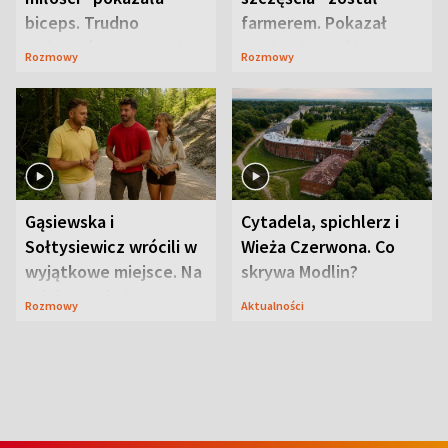
biceps. Trudno
farmerem. Pokazał
uwierzyć, co przeszła
swoje niezwykłe
Rozmowy
Rozmowy
wcześniej
ranczo
Gąsiewska i
Cytadela, spichlerz i
Sołtysiewicz wrócili w
Wieża Czerwona. Co
wyjątkowe miejsce. Na
skrywa Modlin?
szlaku czekał
Rozmowy
Aktualności
niedźwiedź