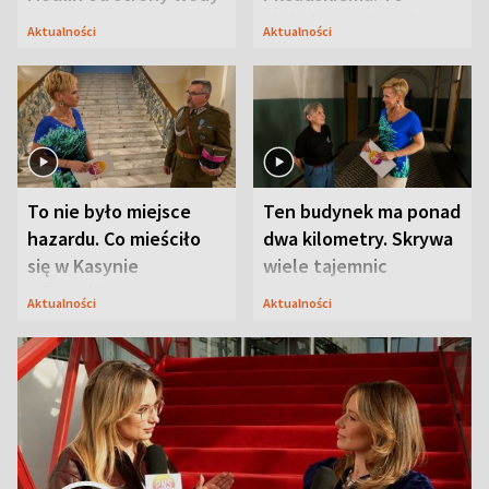
niejedyna tajemnica
Aktualności
Aktualności
Modlina
To nie było miejsce
Ten budynek ma ponad
hazardu. Co mieściło
dwa kilometry. Skrywa
się w Kasynie
wiele tajemnic
Oficerskim?
Aktualności
Aktualności