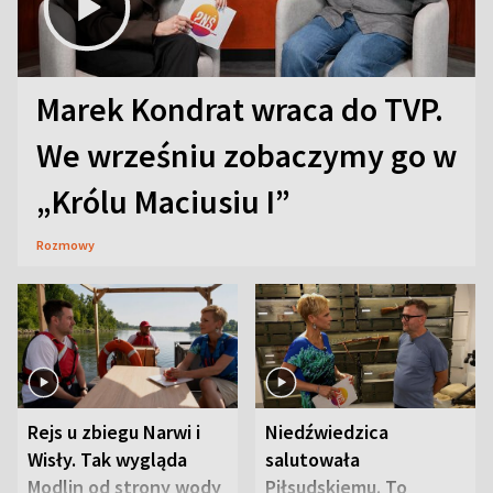
Marek Kondrat wraca do TVP.
We wrześniu zobaczymy go w
„Królu Maciusiu I”
Rozmowy
Rejs u zbiegu Narwi i
Niedźwiedzica
Wisły. Tak wygląda
salutowała
Modlin od strony wody
Piłsudskiemu. To