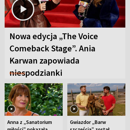
Nowa edycja „The Voice
Comeback Stage”. Ania
Karwan zapowiada
niespodzianki
Rozmowy
Anna z „Sanatorium
Gwiazdor „Barw
miłości” pokazała
szczęścia” został