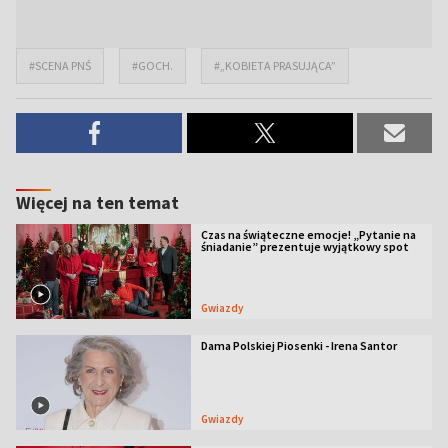
#SCENA PNŚ
#GOCH.
#„KOBIETA PRASUJĄCA”
Więcej na ten temat
Czas na świąteczne emocje! „Pytanie na
śniadanie” prezentuje wyjątkowy spot
Gwiazdy
Dama Polskiej Piosenki - Irena Santor
Gwiazdy