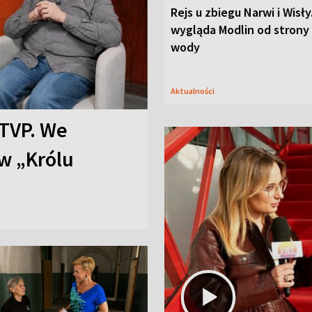
Rejs u zbiegu Narwi i Wisły
wygląda Modlin od strony
wody
Aktualności
TVP. We
w „Królu