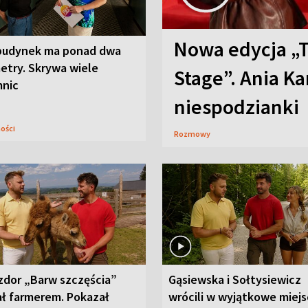
Nowa edycja „
budynek ma ponad dwa
etry. Skrywa wiele
Stage”. Ania K
mnic
niespodzianki
ności
Rozmowy
zdor „Barw szczęścia”
Gąsiewska i Sołtysiewicz
ał farmerem. Pokazał
wrócili w wyjątkowe miejs