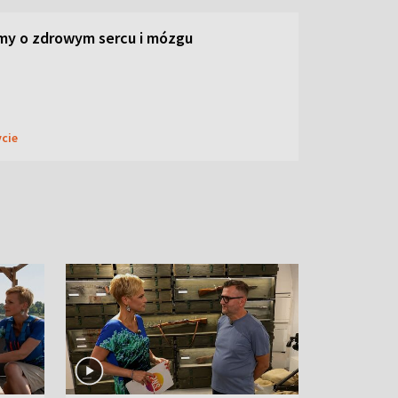
my o zdrowym sercu i mózgu
ycie