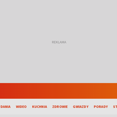
DANIA
WIDEO
KUCHNIA
ZDROWIE
GWIAZDY
PORADY
S