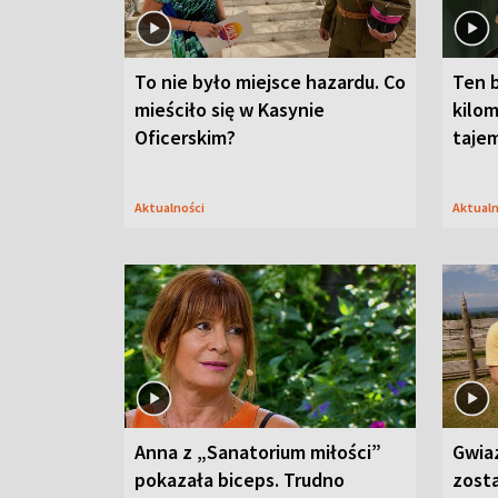
To nie było miejsce hazardu. Co
Ten 
mieściło się w Kasynie
kilom
Oficerskim?
taje
Aktualności
Aktual
Anna z „Sanatorium miłości”
Gwia
pokazała biceps. Trudno
zost