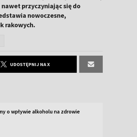
 nawet przyczyniając się do
zedstawia nowoczesne,
k rakowych.
U
UDOSTĘPNIJ NA X
y o wpływie alkoholu na zdrowie