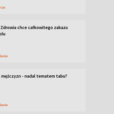
ycie
 Zdrowia chce całkowitego zakazu
olu
danie
 mężczyzn - nadal tematem tabu?
danie