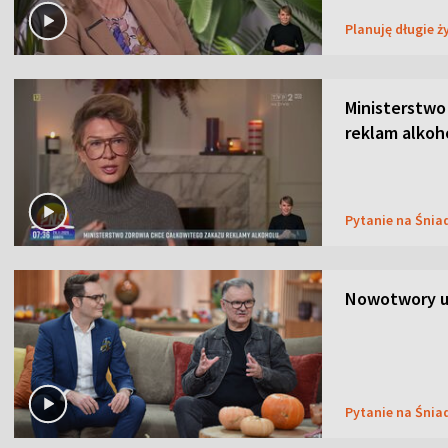
Planuję długie ż
Ministerstwo
reklam alkoh
Pytanie na Śnia
Nowotwory u
Pytanie na Śnia