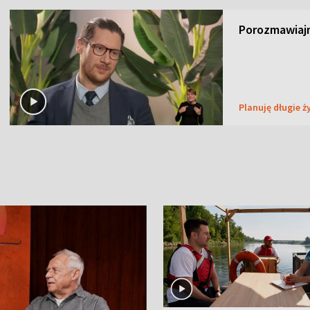
Porozmawiaj
Planuję długie ż