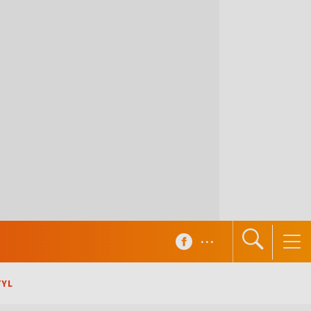
...
TYL