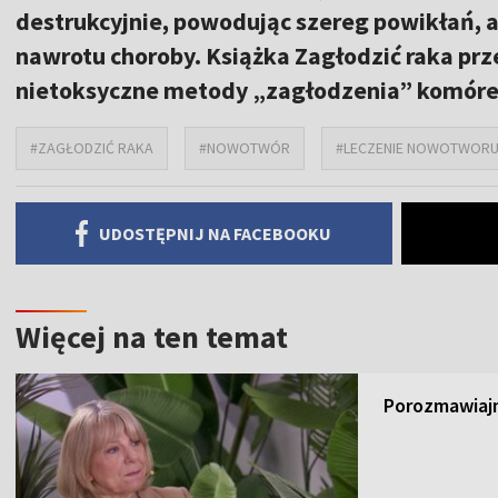
destrukcyjnie, powodując szereg powikłań, a
nawrotu choroby. Książka Zagłodzić raka pr
nietoksyczne metody „zagłodzenia” komóre
#ZAGŁODZIĆ RAKA
#NOWOTWÓR
#LECZENIE NOWOTWOR
UDOSTĘPNIJ NA FACEBOOKU
Więcej na ten temat
Porozmawiajm