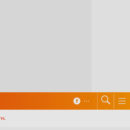
...
TYL