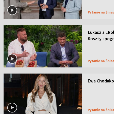
Pytanie na Śnia
Łukasz z „Ro
Koszty i pog
Pytanie na Śnia
Ewa Chodakow
Pytanie na Śnia