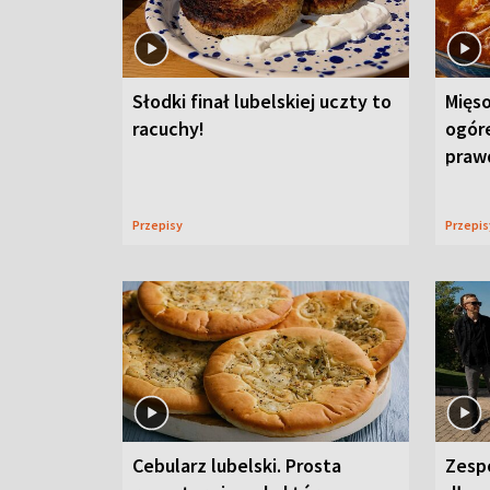
Słodki finał lubelskiej uczty to
Mięso
racuchy!
ogór
praw
Przepisy
Przepi
Cebularz lubelski. Prosta
Zesp