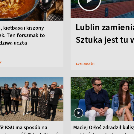
Lublin zamienia
, kiełbasa i kiszony
ek. Ten forszmak to
Sztuka jest tu
dziwa uczta
sy
Aktualności
ół KSU ma sposób na
Maciej Orłoś zdradził kulis