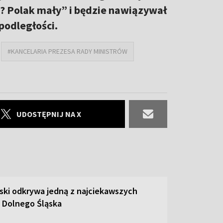
ś? Polak mały” i będzie nawiązywał
podległości.
#KANCELARIA PREZESA RADY MINISTRÓW
UDOSTĘPNIJ NA X
ski odkrywa jedną z najciekawszych
 Dolnego Śląska