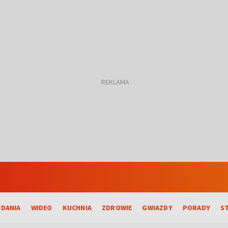
DANIA
WIDEO
KUCHNIA
ZDROWIE
GWIAZDY
PORADY
S