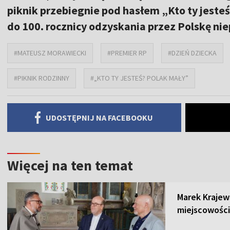
piknik przebiegnie pod hasłem „Kto ty jeste
do 100. rocznicy odzyskania przez Polskę nie
#MATEUSZ MORAWIECKI
#PREMIER RP
#DZIEŃ DZIECKA
#PIKNIK RODZINNY
#„KTO TY JESTEŚ? POLAK MAŁY”
UDOSTĘPNIJ NA FACEBOOKU
Więcej na ten temat
Marek Krajew
miejscowości