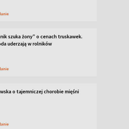
danie
lnik szuka żony” o cenach truskawek.
oda uderzają w rolników
danie
ska o tajemniczej chorobie mięśni
danie