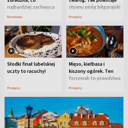
najbardziej zachwyca
słynny piróg biłgorajski
ją w Lublinie
Rozmowy
Przepisy
Słodki finał lubelskiej
Mięso, kiełbasa i
uczty to racuchy!
kiszony ogórek. Ten
forszmak to prawdziwa
uczta
Przepisy
Przepisy