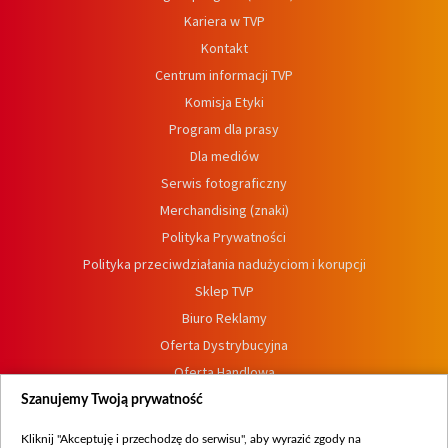
Kariera w TVP
Kontakt
Centrum informacji TVP
Komisja Etyki
Program dla prasy
Dla mediów
Serwis fotograficzny
Merchandising (znaki)
Polityka Prywatności
Polityka przeciwdziałania nadużyciom i korupcji
Sklep TVP
Biuro Reklamy
Oferta Dystrybucyjna
Oferta Handlowa
Dostępność
Szanujemy Twoją prywatność
Moje zgody
Kliknij "Akceptuję i przechodzę do serwisu", aby wyrazić zgody na