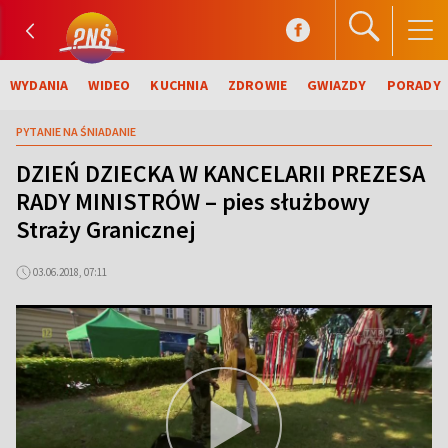
WYDANIA
WIDEO
KUCHNIA
ZDROWIE
GWIAZDY
PORADY
PYTANIE NA ŚNIADANIE
DZIEŃ DZIECKA W KANCELARII PREZESA
RADY MINISTRÓW – pies służbowy
Straży Granicznej
03.06.2018, 07:11