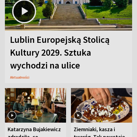
Lublin Europejską Stolicą
Kultury 2029. Sztuka
wychodzi na ulice
Aktualności
Katarzyna Bujakiewicz
Ziemniaki, kasza i
zdradziła, co
twaróg. Tak powstaje