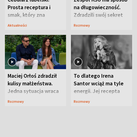
Prosta receptura i
na długowieczność.
smak, który zna
Zdradzili swój sekret
Lubelszczyzna
Aktualności
Rozmowy
Maciej Orłoś zdradził
To dlatego Irena
kulisy małżeństwa.
Santor wciąż ma tyle
Jedna sytuacja wraca
energii. Jej recepta
jak bumerang
jest zaskakująco
Rozmowy
Rozmowy
prosta