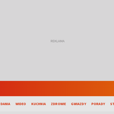
DANIA
WIDEO
KUCHNIA
ZDROWIE
GWIAZDY
PORADY
S