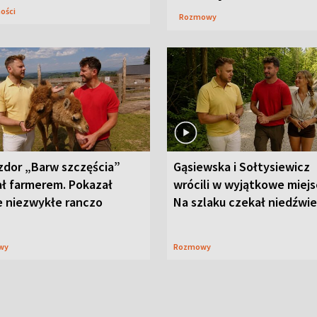
ności
Rozmowy
zdor „Barw szczęścia”
Gąsiewska i Sołtysiewicz
ał farmerem. Pokazał
wrócili w wyjątkowe miejs
e niezwykłe ranczo
Na szlaku czekał niedźwi
wy
Rozmowy