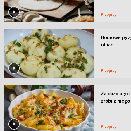
Przepisy
Domowe pyzy 
obiad
Przepisy
Za dużo ugo
zrobi z niego
Przepisy