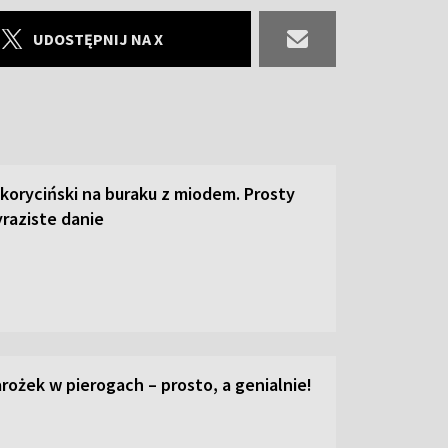
UDOSTĘPNIJ NA X
 koryciński na buraku z miodem. Prosty
raziste danie
ożek w pierogach – prosto, a genialnie!