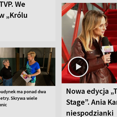
TVP. We
w „Królu
Nowa edycja „
budynek ma ponad dwa
etry. Skrywa wiele
Stage”. Ania K
mnic
niespodzianki