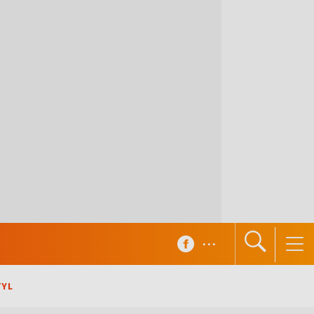
...
TYL