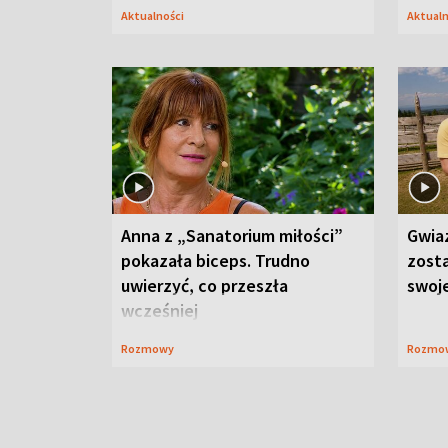
Aktualności
Aktual
Anna z „Sanatorium miłości”
Gwia
pokazała biceps. Trudno
zost
uwierzyć, co przeszła
swoj
wcześniej
Rozmowy
Rozmo