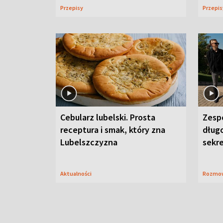
Przepisy
Przepi
Cebularz lubelski. Prosta
Zesp
receptura i smak, który zna
długo
Lubelszczyzna
sekr
Aktualności
Rozmo