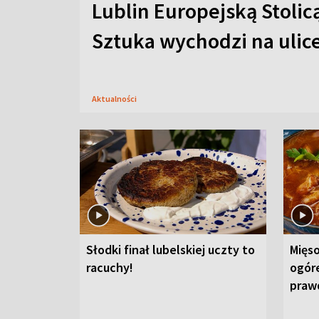
Lublin Europejską Stolic
Sztuka wychodzi na ulic
Aktualności
Słodki finał lubelskiej uczty to
Mięso
racuchy!
ogór
praw