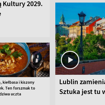
ą Kultury 2029.
e
Lublin zamienia
, kiełbasa i kiszony
ek. Ten forszmak to
Sztuka jest tu
dziwa uczta