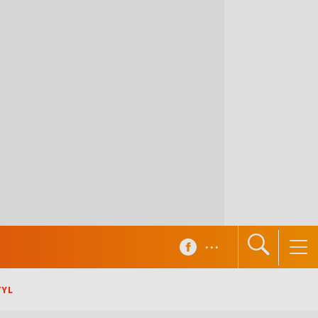
...
TYL