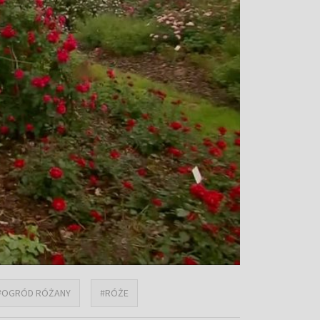
#OGRÓD RÓŻANY
#RÓŻE