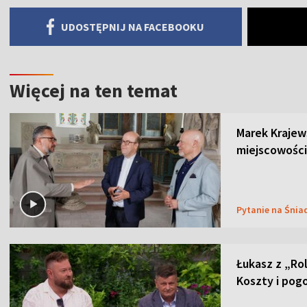
UDOSTĘPNIJ NA FACEBOOKU
Więcej na ten temat
Marek Krajew
miejscowości
Pytanie na Śnia
Łukasz z „Ro
Koszty i pog