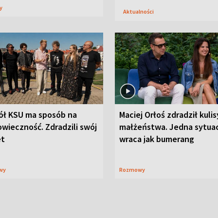
sy
Aktualności
ół KSU ma sposób na
Maciej Orłoś zdradził kulis
wieczność. Zdradzili swój
małżeństwa. Jedna sytua
et
wraca jak bumerang
wy
Rozmowy