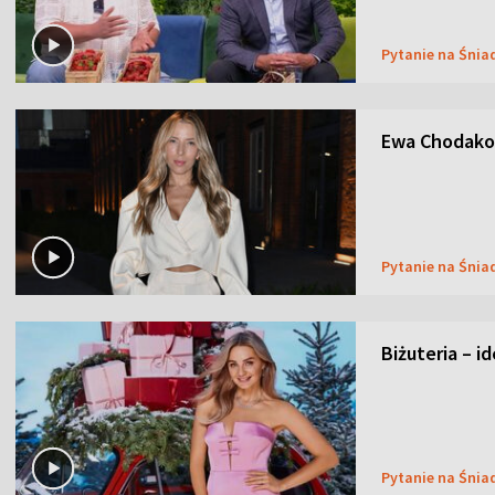
Pytanie na Śnia
Ewa Chodakow
Pytanie na Śnia
Biżuteria – i
Pytanie na Śnia