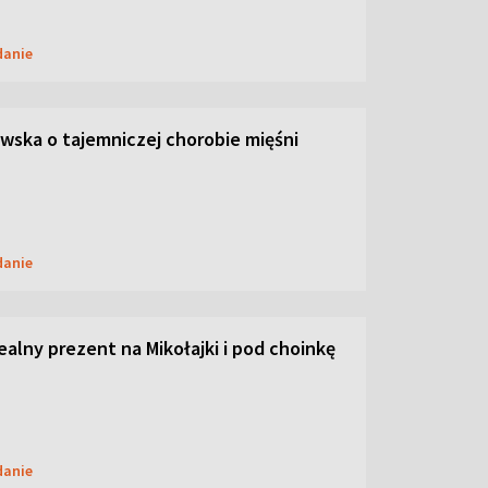
danie
ska o tajemniczej chorobie mięśni
danie
dealny prezent na Mikołajki i pod choinkę
danie