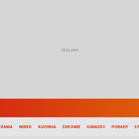
DANIA
WIDEO
KUCHNIA
ZDROWIE
GWIAZDY
PORADY
S