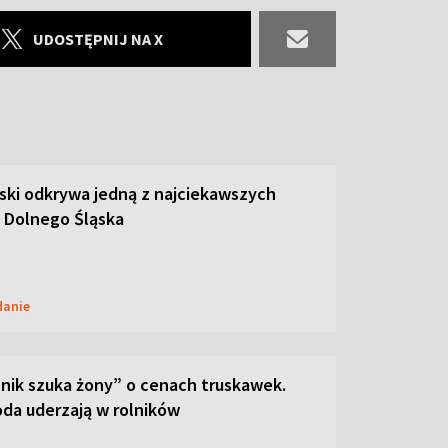
UDOSTĘPNIJ NA X
ski odkrywa jedną z najciekawszych
 Dolnego Śląska
danie
lnik szuka żony” o cenach truskawek.
oda uderzają w rolników