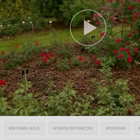
#DR PAWEŁ KOJS
#OGRÓD BOTANICZNY
#POWSKIN