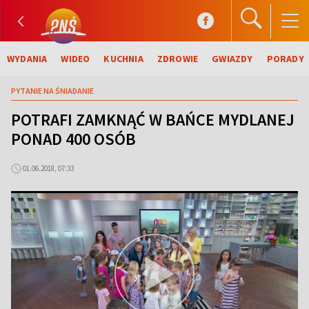
WYDANIA
WIDEO
KUCHNIA
ZDROWIE
GWIAZDY
PORADY
PYTANIE NA ŚNIADANIE
POTRAFI ZAMKNĄĆ W BAŃCE MYDLANEJ
PONAD 400 OSÓB
01.06.2018, 07:33