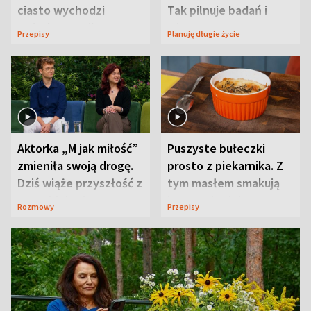
ciasto wychodzi
Tak pilnuje badań i
wyjątkowo wilgotne
wizyt
Przepisy
Planuję długie życie
Aktorka „M jak miłość”
Puszyste bułeczki
zmieniła swoją drogę.
prosto z piekarnika. Z
Dziś wiąże przyszłość z
tym masłem smakują
neurobiologią
jeszcze lepiej
Rozmowy
Przepisy