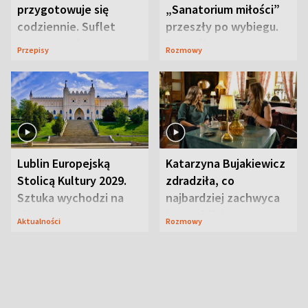
przygotowuje się
„Sanatorium miłości”
codziennie. Suflet
przeszły po wybiegu.
serowy zachwyca
Te stylizacje
Przepisy
Rozmowy
smakiem
przyciągały wzrok
Lublin Europejską
Katarzyna Bujakiewicz
Stolicą Kultury 2029.
zdradziła, co
Sztuka wychodzi na
najbardziej zachwyca
ulice
ją w Lublinie
Aktualności
Rozmowy