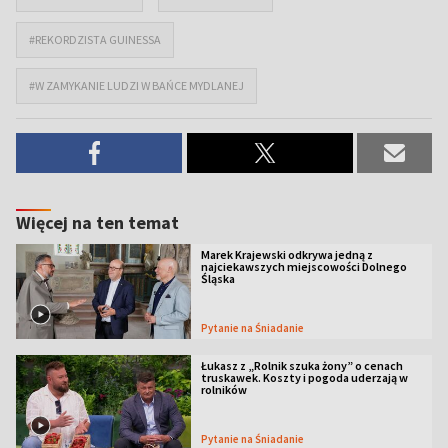
#REKORDZISTA GUINESSA
#W ZAMYKANIE LUDZI W BAŃCE MYDLANEJ
Więcej na ten temat
Marek Krajewski odkrywa jedną z
najciekawszych miejscowości Dolnego
Śląska
Pytanie na Śniadanie
Łukasz z „Rolnik szuka żony” o cenach
truskawek. Koszty i pogoda uderzają w
rolników
Pytanie na Śniadanie