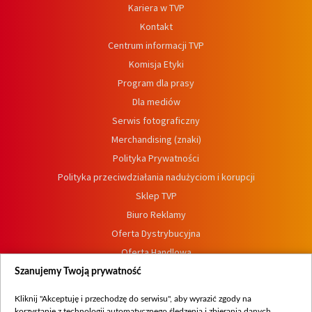
Kariera w TVP
Kontakt
Centrum informacji TVP
Komisja Etyki
Program dla prasy
Dla mediów
Serwis fotograficzny
Merchandising (znaki)
Polityka Prywatności
Polityka przeciwdziałania nadużyciom i korupcji
Sklep TVP
Biuro Reklamy
Oferta Dystrybucyjna
Oferta Handlowa
Dostępność
Szanujemy Twoją prywatność
Moje zgody
Kliknij "Akceptuję i przechodzę do serwisu", aby wyrazić zgody na
Procedura zgłoszeń wewnętrznych
korzystanie z technologii automatycznego śledzenia i zbierania danych,