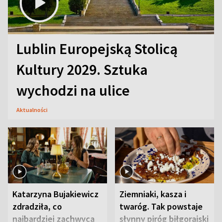
Lublin Europejską Stolicą
Kultury 2029. Sztuka
wychodzi na ulice
Aktualności
Katarzyna Bujakiewicz
Ziemniaki, kasza i
zdradziła, co
twaróg. Tak powstaje
najbardziej zachwyca
słynny piróg biłgorajski