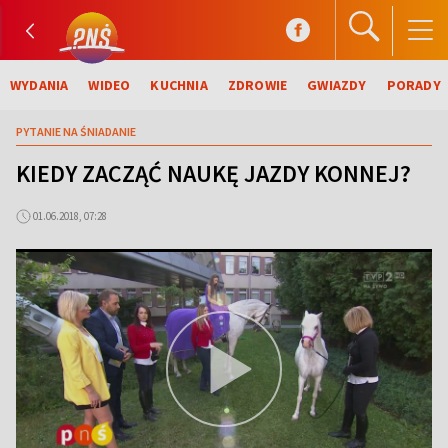
WYDANIA
WIDEO
KUCHNIA
ZDROWIE
GWIAZDY
PORADY
PYTANIE NA ŚNIADANIE
KIEDY ZACZĄĆ NAUKĘ JAZDY KONNEJ?
01.06.2018, 07:28