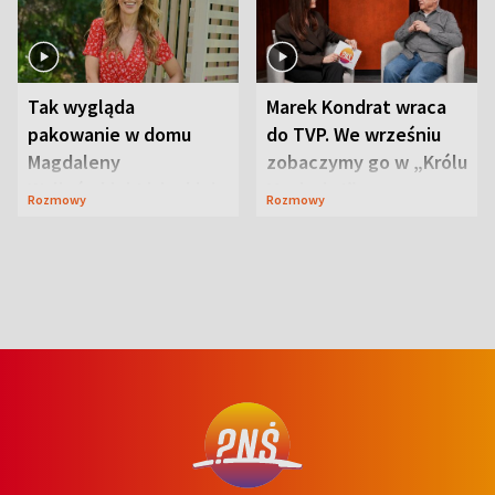
Tak wygląda
Marek Kondrat wraca
pakowanie w domu
do TVP. We wrześniu
Magdaleny
zobaczymy go w „Królu
Waligórskiej-Lisieckiej.
Maciusiu I”
Rozmowy
Rozmowy
Mąż nie odpuszcza