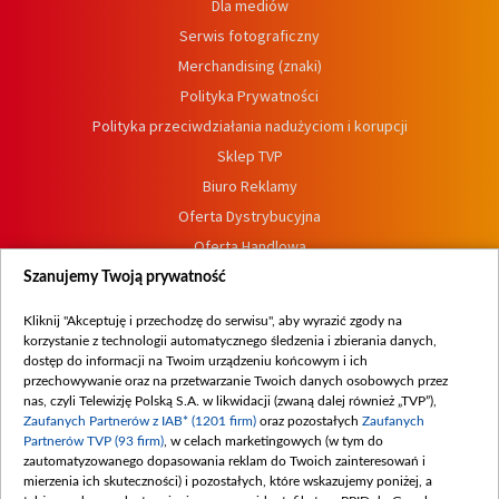
Dla mediów
Serwis fotograficzny
Merchandising (znaki)
Polityka Prywatności
Polityka przeciwdziałania nadużyciom i korupcji
Sklep TVP
Biuro Reklamy
Oferta Dystrybucyjna
Oferta Handlowa
Dostępność
Szanujemy Twoją prywatność
Moje zgody
Kliknij "Akceptuję i przechodzę do serwisu", aby wyrazić zgody na
Procedura zgłoszeń wewnętrznych
korzystanie z technologii automatycznego śledzenia i zbierania danych,
dostęp do informacji na Twoim urządzeniu końcowym i ich
przechowywanie oraz na przetwarzanie Twoich danych osobowych przez
nas, czyli Telewizję Polską S.A. w likwidacji (zwaną dalej również „TVP”),
Zaufanych Partnerów z IAB* (1201 firm)
oraz pozostałych
Zaufanych
Partnerów TVP (93 firm)
, w celach marketingowych (w tym do
zautomatyzowanego dopasowania reklam do Twoich zainteresowań i
mierzenia ich skuteczności) i pozostałych, które wskazujemy poniżej, a