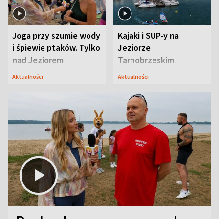
Joga przy szumie wody
Kajaki i SUP-y na
i śpiewie ptaków. Tylko
Jeziorze
nad Jeziorem
Tarnobrzeskim.
Tarnobrzeskim
Przyrodnicy zwracają
Aktualności
Aktualności
uwagę na coś jeszcze