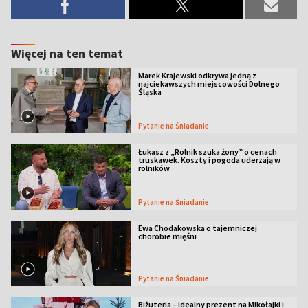
Więcej na ten temat
Marek Krajewski odkrywa jedną z
najciekawszych miejscowości Dolnego
Śląska
Pytanie na Śniadanie
Łukasz z „Rolnik szuka żony” o cenach
truskawek. Koszty i pogoda uderzają w
rolników
Pytanie na Śniadanie
Ewa Chodakowska o tajemniczej
chorobie mięśni
Pytanie na Śniadanie
Biżuteria – idealny prezent na Mikołajki i