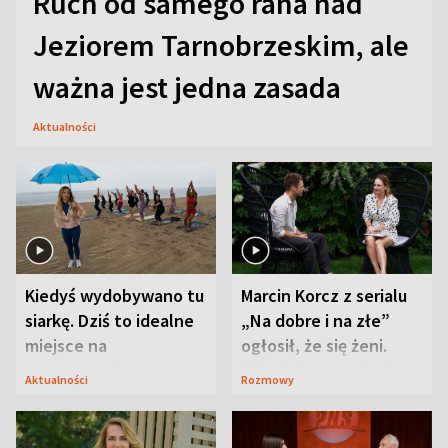
Ruch od samego rana nad
Jeziorem Tarnobrzeskim, ale
ważna jest jedna zasada
Aktualności
Kiedyś wydobywano tu
Marcin Korcz z serialu
siarkę. Dziś to idealne
„Na dobre i na złe”
miejsce na
ogłosił, że się żeni.
wypoczynek
Zdradził, co zmienił
Aktualności
Rozmowy
syn