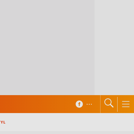
...
TYL