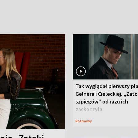
Tak wyglądał pierwszy pl
Gelnera i Cieleckiej. „Zat
szpiegów” od razu ich
zaskoczyła
Rozmowy