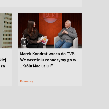
Marek Kondrat wraca do TVP.
iej-
We wrześniu zobaczymy go w
cza
„Królu Maciusiu I”
Rozmowy