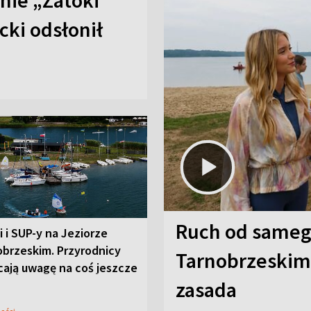
anie „Zatoki
cki odsłonił
Ruch od sameg
i i SUP-y na Jeziorze
obrzeskim. Przyrodnicy
Tarnobrzeskim,
cają uwagę na coś jeszcze
zasada