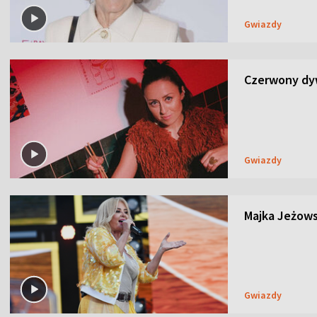
Gwiazdy
Czerwony dyw
Gwiazdy
Majka Jeżows
Gwiazdy