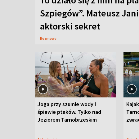
To działo się z nim na pl
Szpiegów”. Mateusz Jani
aktorski sekret
Rozmowy
Joga przy szumie wody i
Kajak
śpiewie ptaków. Tylko nad
Tarn
Jeziorem Tarnobrzeskim
zwra