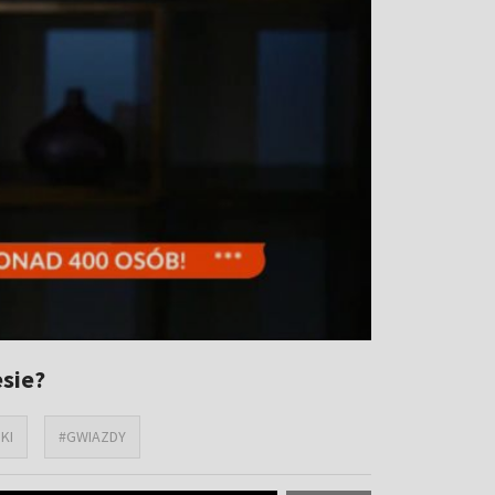
sie?
KI
#GWIAZDY