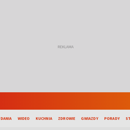
DANIA
WIDEO
KUCHNIA
ZDROWIE
GWIAZDY
PORADY
S