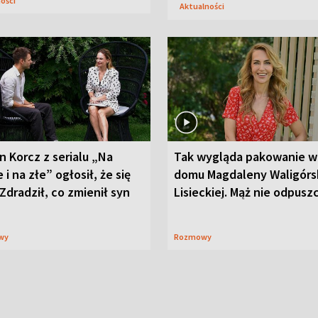
ności
Aktualności
n Korcz z serialu „Na
Tak wygląda pakowanie w
 i na złe” ogłosił, że się
domu Magdaleny Waligórsk
 Zdradził, co zmienił syn
Lisieckiej. Mąż nie odpusz
wy
Rozmowy