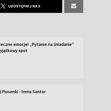
UDOSTĘPNIJ NA X
teczne emocje! „Pytanie na śniadanie”
yjątkowy spot
 Piosenki - Irena Santor