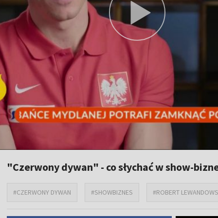
"Czerwony dywan" - co słychać w show-bizne
#CZERWONY DYWAN
#SHOWBIZNES
#ROBERT LEWANDOWS