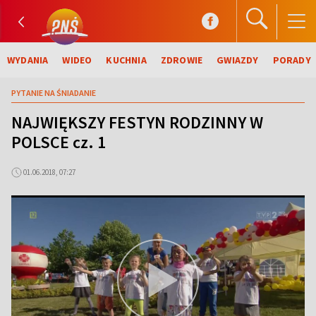
WYDANIA
WIDEO
KUCHNIA
ZDROWIE
GWIAZDY
PORADY
PYTANIE NA ŚNIADANIE
NAJWIĘKSZY FESTYN RODZINNY W
POLSCE cz. 1
01.06.2018, 07:27