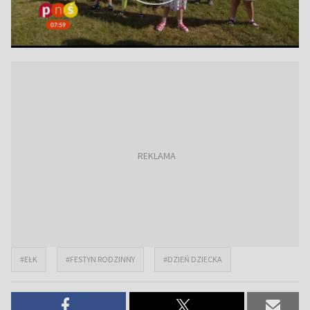
#EŁK
#FESTYN RODZINNY
#DZIEŃ DZIECKA