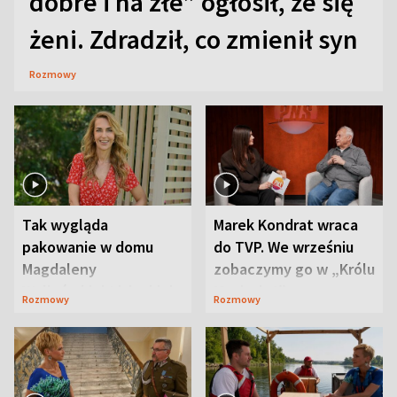
dobre i na złe” ogłosił, że się
żeni. Zdradził, co zmienił syn
Rozmowy
Tak wygląda
Marek Kondrat wraca
pakowanie w domu
do TVP. We wrześniu
Magdaleny
zobaczymy go w „Królu
Waligórskiej-Lisieckiej.
Maciusiu I”
Rozmowy
Rozmowy
Mąż nie odpuszcza