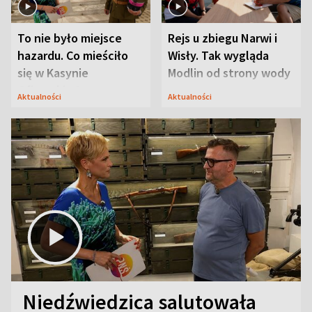
To nie było miejsce
Rejs u zbiegu Narwi i
hazardu. Co mieściło
Wisły. Tak wygląda
się w Kasynie
Modlin od strony wody
Oficerskim?
Aktualności
Aktualności
Niedźwiedzica salutowała