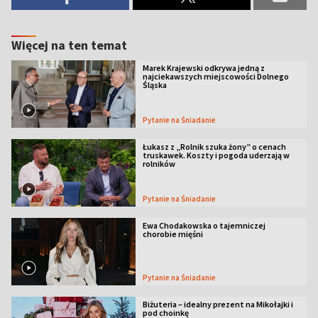
Więcej na ten temat
Marek Krajewski odkrywa jedną z
najciekawszych miejscowości Dolnego
Śląska
Pytanie na Śniadanie
Łukasz z „Rolnik szuka żony” o cenach
truskawek. Koszty i pogoda uderzają w
rolników
Pytanie na Śniadanie
Ewa Chodakowska o tajemniczej
chorobie mięśni
Pytanie na Śniadanie
Biżuteria – idealny prezent na Mikołajki i
pod choinkę