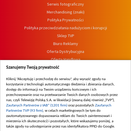
Serwis fotograficzny
Merchandising (znaki)
Polityka Prywatności
Polityka przeciwdziałania nadużyciom i korupcji
Sklep TVP
Biuro Reklamy
Oferta Dystrybucyjna
Oferta Handlowa
Dostępność
Szanujemy Twoją prywatność
Moje zgody
Kliknij "Akceptuję i przechodzę do serwisu", aby wyrazić zgody na
Procedura zgłoszeń wewnętrznych
korzystanie z technologii automatycznego śledzenia i zbierania danych,
dostęp do informacji na Twoim urządzeniu końcowym i ich
przechowywanie oraz na przetwarzanie Twoich danych osobowych przez
nas, czyli Telewizję Polską S.A. w likwidacji (zwaną dalej również „TVP”),
Zaufanych Partnerów z IAB* (1201 firm)
oraz pozostałych
Zaufanych
Partnerów TVP (93 firm)
, w celach marketingowych (w tym do
zautomatyzowanego dopasowania reklam do Twoich zainteresowań i
mierzenia ich skuteczności) i pozostałych, które wskazujemy poniżej, a
także zgody na udostępnianie przez nas identyfikatora PPID do Google.