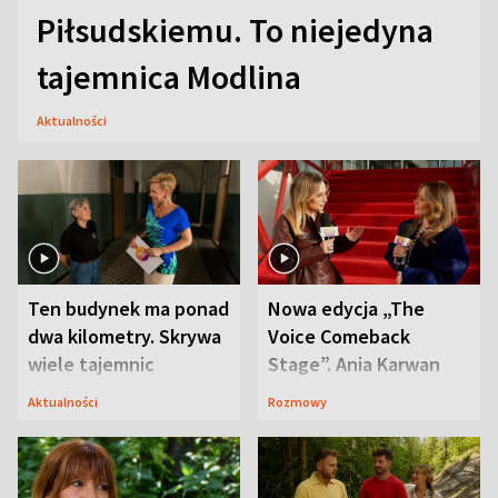
Piłsudskiemu. To niejedyna
tajemnica Modlina
Aktualności
Ten budynek ma ponad
Nowa edycja „The
dwa kilometry. Skrywa
Voice Comeback
wiele tajemnic
Stage”. Ania Karwan
zapowiada
Aktualności
Rozmowy
niespodzianki