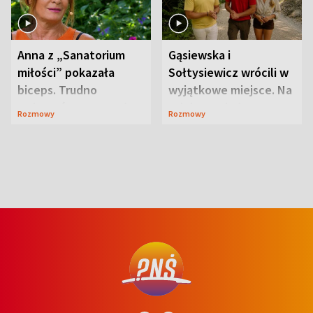
Anna z „Sanatorium
Gąsiewska i
miłości” pokazała
Sołtysiewicz wrócili w
biceps. Trudno
wyjątkowe miejsce. Na
uwierzyć, co przeszła
szlaku czekał
Rozmowy
Rozmowy
wcześniej
niedźwiedź