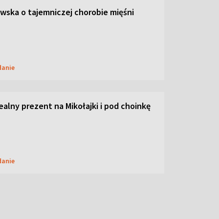
ska o tajemniczej chorobie mięśni
danie
dealny prezent na Mikołajki i pod choinkę
danie