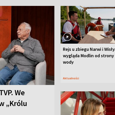
Rejs u zbiegu Narwi i Wisły
wygląda Modlin od strony
wody
Aktualności
TVP. We
w „Królu