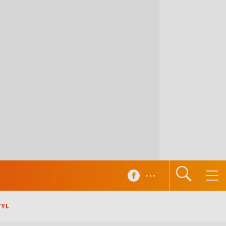
...
TYL