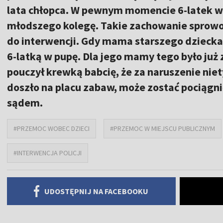
lata chłopca. W pewnym momencie 6-latek ws
młodszego kolegę. Takie zachowanie sprow
do interwencji. Gdy mama starszego dziecka
6-latką w pupę. Dla jego mamy tego było już 
pouczył krewką babcię, że za naruszenie niety
doszło na placu zabaw, może zostać pociągn
sądem.
#PRZEMOC WOBEC DZIECI
#PRZEMOC W MIEJSCU PUBLICZNYM
#INTERWENCJA POLICJI
UDOSTĘPNIJ NA FACEBOOKU