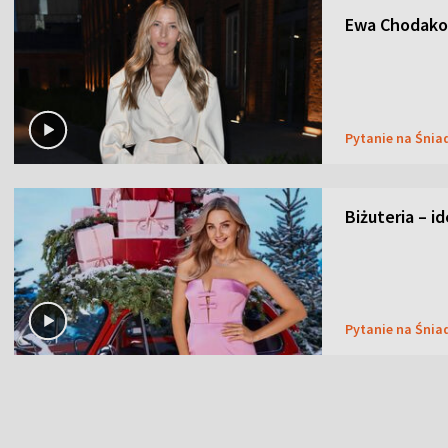
Ewa Chodakow
Pytanie na Śnia
Biżuteria – i
Pytanie na Śnia