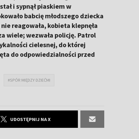
tał i sypnął piaskiem w
okowało babcię młodszego dziecka
 nie reagowała, kobieta klepnęła
za wiele; wezwała policję. Patrol
kalności cielesnej, do której
ięta do odpowiedzialności przed
#SPÓR MIĘDZY DZIEĆMI
UDOSTĘPNIJ NA X