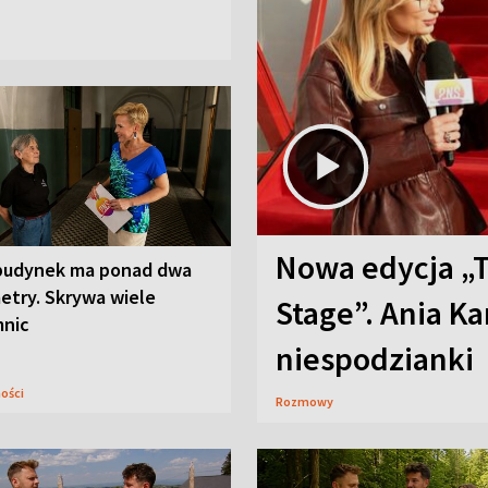
Nowa edycja „
budynek ma ponad dwa
etry. Skrywa wiele
Stage”. Ania K
mnic
niespodzianki
ności
Rozmowy