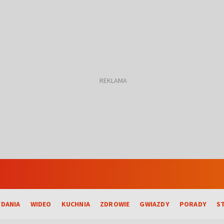
DANIA
WIDEO
KUCHNIA
ZDROWIE
GWIAZDY
PORADY
S