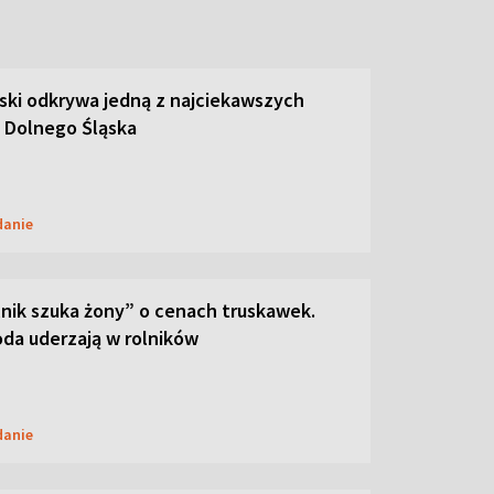
ski odkrywa jedną z najciekawszych
 Dolnego Śląska
danie
lnik szuka żony” o cenach truskawek.
oda uderzają w rolników
danie