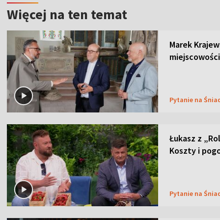
Więcej na ten temat
Marek Krajew
miejscowości
Pytanie na Śnia
Łukasz z „Ro
Koszty i pog
Pytanie na Śnia