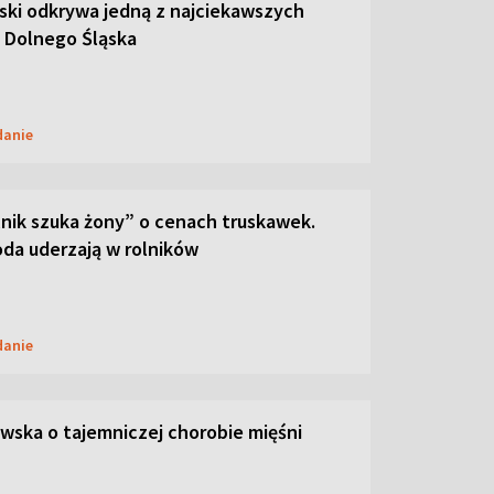
ski odkrywa jedną z najciekawszych
 Dolnego Śląska
danie
lnik szuka żony” o cenach truskawek.
oda uderzają w rolników
danie
ska o tajemniczej chorobie mięśni