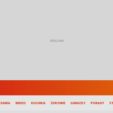
DANIA
WIDEO
KUCHNIA
ZDROWIE
GWIAZDY
PORADY
S