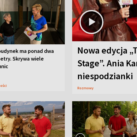
Nowa edycja „
budynek ma ponad dwa
etry. Skrywa wiele
Stage”. Ania K
mnic
niespodzianki
ności
Rozmowy