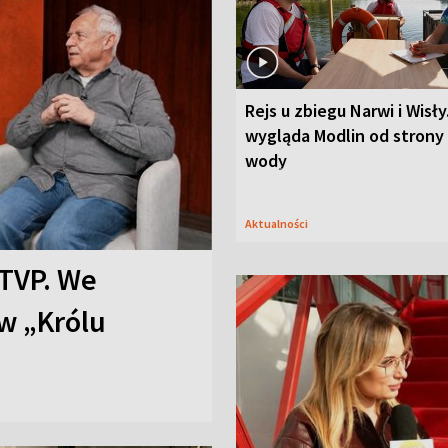
Rejs u zbiegu Narwi i Wisły
wygląda Modlin od strony
wody
Aktualności
TVP. We
w „Królu