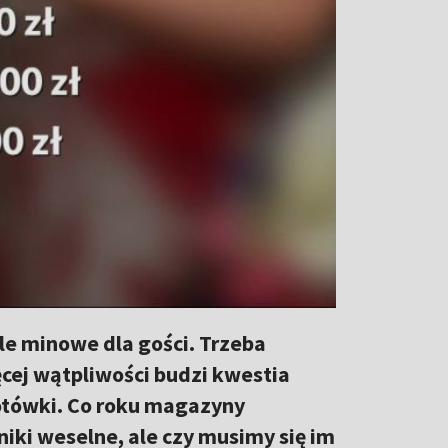
pole minowe dla gości. Trzeba
ęcej wątpliwości budzi kwestia
gotówki. Co roku magazyny
iki weselne, ale czy musimy się im