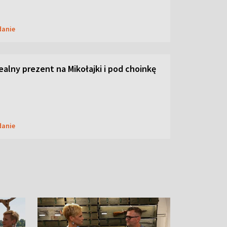
danie
dealny prezent na Mikołajki i pod choinkę
danie