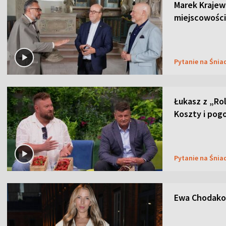
Marek Krajew
miejscowości
Pytanie na Śnia
Łukasz z „Ro
Koszty i pog
Pytanie na Śnia
Ewa Chodakow