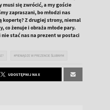
 musi się zwrócić, a my goście
my zapraszani, bo młodzi nas
ą kopertę? Z drugiej strony, niemal
, co żenuje i obraża młode pary.
i nie stać nas na prezent w postaci
LE?
#PIENIĄDZE W PREZENCIE ŚLUBNYM
UDOSTĘPNIJ NA X