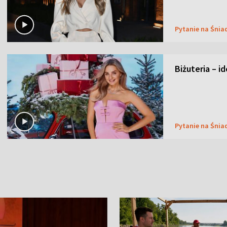
Pytanie na Śnia
Biżuteria – i
Pytanie na Śnia