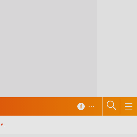
...
TYL