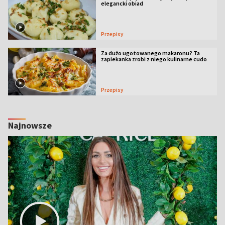
elegancki obiad
Przepisy
Za dużo ugotowanego makaronu? Ta
zapiekanka zrobi z niego kulinarne cudo
Przepisy
Najnowsze