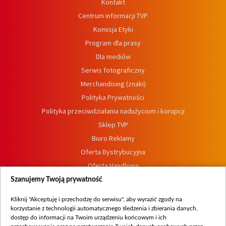
Kontakt
Centrum informacji TVP
Komisja Etyki
Program dla prasy
Dla mediów
Serwis fotograficzny
Merchandising (znaki)
Polityka Prywatności
Polityka przeciwdziałania nadużyciom i korupcji
Sklep TVP
Biuro Reklamy
Oferta Dystrybucyjna
Oferta Handlowa
Dostępność
Szanujemy Twoją prywatność
Moje zgody
Kliknij "Akceptuję i przechodzę do serwisu", aby wyrazić zgody na
Procedura zgłoszeń wewnętrznych
korzystanie z technologii automatycznego śledzenia i zbierania danych,
dostęp do informacji na Twoim urządzeniu końcowym i ich