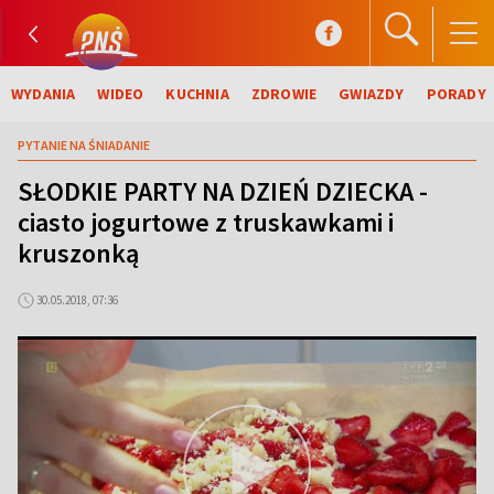
WYDANIA
WIDEO
KUCHNIA
ZDROWIE
GWIAZDY
PORADY
PYTANIE NA ŚNIADANIE
SŁODKIE PARTY NA DZIEŃ DZIECKA -
ciasto jogurtowe z truskawkami i
kruszonką
30.05.2018, 07:36