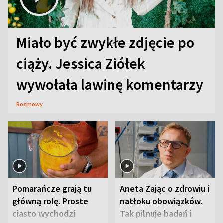
Miało być zwykłe zdjęcie po
ciąży. Jessica Ziółek
wywołała lawinę komentarzy
Rozmowy
Pomarańcze grają tu
Aneta Zając o zdrowiu i
główną rolę. Proste
natłoku obowiązków.
ciasto wychodzi
Tak pilnuje badań i