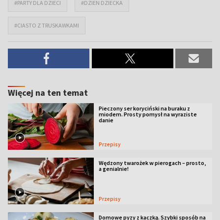
#PARTY DLA DZIECI
#DZIEN DZIECKA
#CIASTO Z TRUSKAWKAMI
Więcej na ten temat
Pieczony ser koryciński na buraku z
miodem. Prosty pomysł na wyraziste
danie
Przepisy
Wędzony twarożek w pierogach – prosto,
a genialnie!
Przepisy
Domowe pyzy z kaczką. Szybki sposób na