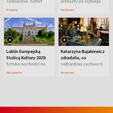
codziennie. Suflet
przeszły po wybiegu.
serowy zachwyca
Te stylizacje
Przepisy
Rozmowy
smakiem
przyciągały wzrok
Lublin Europejską
Katarzyna Bujakiewicz
Stolicą Kultury 2029.
zdradziła, co
Sztuka wychodzi na
najbardziej zachwyca
ulice
ją w Lublinie
Aktualności
Rozmowy