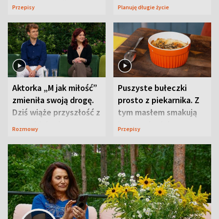
wyjątkowo wilgotne
wizyt
Przepisy
Planuję długie życie
Aktorka „M jak miłość”
Puszyste bułeczki
zmieniła swoją drogę.
prosto z piekarnika. Z
Dziś wiąże przyszłość z
tym masłem smakują
neurobiologią
jeszcze lepiej
Rozmowy
Przepisy