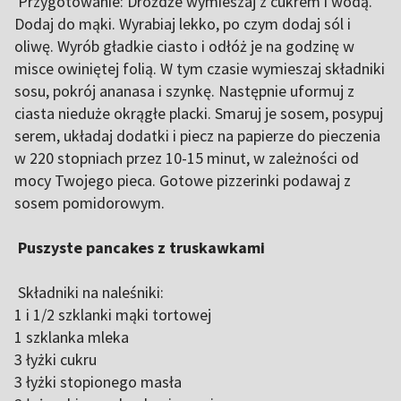
Przygotowanie: Dróżdże wymieszaj z cukrem i wodą.
Dodaj do mąki. Wyrabiaj lekko, po czym dodaj sól i
oliwę. Wyrób gładkie ciasto i odłóż je na godzinę w
misce owiniętej folią. W tym czasie wymieszaj składniki
sosu, pokrój ananasa i szynkę. Następnie uformuj z
ciasta nieduże okrągłe placki. Smaruj je sosem, posypuj
serem, układaj dodatki i piecz na papierze do pieczenia
w 220 stopniach przez 10-15 minut, w zależności od
mocy Twojego pieca. Gotowe pizzerinki podawaj z
sosem pomidorowym.
Puszyste pancakes z truskawkami
Składniki na naleśniki:
1 i 1/2 szklanki mąki tortowej
1 szklanka mleka
3 łyżki cukru
3 łyżki stopionego masła