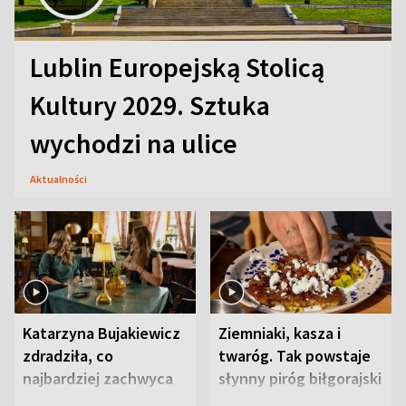
Lublin Europejską Stolicą
Kultury 2029. Sztuka
wychodzi na ulice
Aktualności
Katarzyna Bujakiewicz
Ziemniaki, kasza i
zdradziła, co
twaróg. Tak powstaje
najbardziej zachwyca
słynny piróg biłgorajski
ją w Lublinie