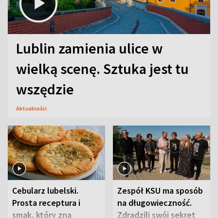
Lublin zamienia ulice w
wielką scenę. Sztuka jest tu
wszędzie
Aktualności
Cebularz lubelski.
Zespół KSU ma sposób
Prosta receptura i
na długowieczność.
smak, który zna
Zdradzili swój sekret