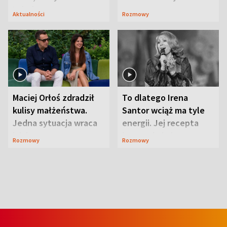
Lubelszczyzna
Aktualności
Rozmowy
Maciej Orłoś zdradził
To dlatego Irena
kulisy małżeństwa.
Santor wciąż ma tyle
Jedna sytuacja wraca
energii. Jej recepta
jak bumerang
jest zaskakująco
Rozmowy
Rozmowy
prosta