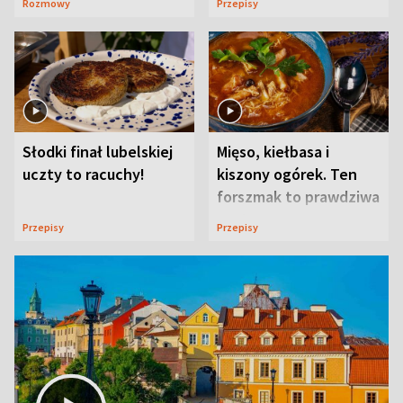
Rozmowy
Przepisy
Słodki finał lubelskiej
Mięso, kiełbasa i
uczty to racuchy!
kiszony ogórek. Ten
forszmak to prawdziwa
uczta
Przepisy
Przepisy