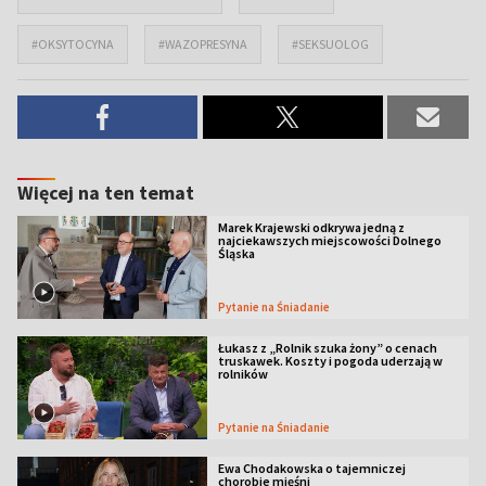
#OKSYTOCYNA
#WAZOPRESYNA
#SEKSUOLOG
Więcej na ten temat
Marek Krajewski odkrywa jedną z
najciekawszych miejscowości Dolnego
Śląska
Pytanie na Śniadanie
Łukasz z „Rolnik szuka żony” o cenach
truskawek. Koszty i pogoda uderzają w
rolników
Pytanie na Śniadanie
Ewa Chodakowska o tajemniczej
chorobie mięśni