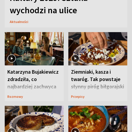
wychodzi na ulice
Aktualności
Katarzyna Bujakiewicz
Ziemniaki, kasza i
zdradziła, co
twaróg. Tak powstaje
najbardziej zachwyca
słynny piróg biłgorajski
ją w Lublinie
Rozmowy
Przepisy