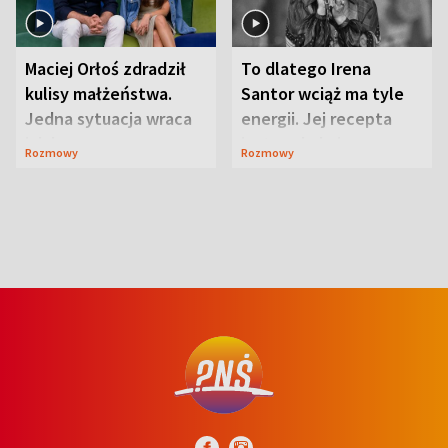
Maciej Orłoś zdradził
To dlatego Irena
kulisy małżeństwa.
Santor wciąż ma tyle
Jedna sytuacja wraca
energii. Jej recepta
jak bumerang
jest zaskakująco
Rozmowy
Rozmowy
prosta