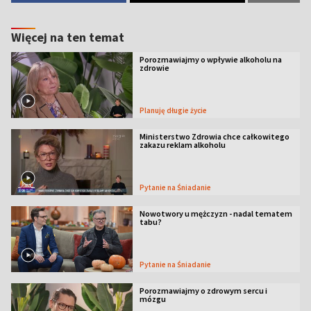
Więcej na ten temat
Porozmawiajmy o wpływie alkoholu na
zdrowie
Planuję długie życie
Ministerstwo Zdrowia chce całkowitego
zakazu reklam alkoholu
Pytanie na Śniadanie
Nowotwory u mężczyzn - nadal tematem
tabu?
Pytanie na Śniadanie
Porozmawiajmy o zdrowym sercu i
mózgu