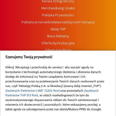
Serwis fotograficzny
Merchandising (znaki)
Polityka Prywatności
Polityka przeciwdziałania nadużyciom i korupcji
Sklep TVP
Biuro Reklamy
Oferta Dystrybucyjna
Oferta Handlowa
Dostępność
Szanujemy Twoją prywatność
Moje zgody
Kliknij "Akceptuję i przechodzę do serwisu", aby wyrazić zgody na
Procedura zgłoszeń wewnętrznych
korzystanie z technologii automatycznego śledzenia i zbierania danych,
dostęp do informacji na Twoim urządzeniu końcowym i ich
przechowywanie oraz na przetwarzanie Twoich danych osobowych przez
nas, czyli Telewizję Polską S.A. w likwidacji (zwaną dalej również „TVP”),
Zaufanych Partnerów z IAB* (1201 firm)
oraz pozostałych
Zaufanych
Partnerów TVP (93 firm)
, w celach marketingowych (w tym do
zautomatyzowanego dopasowania reklam do Twoich zainteresowań i
mierzenia ich skuteczności) i pozostałych, które wskazujemy poniżej, a
także zgody na udostępnianie przez nas identyfikatora PPID do Google.