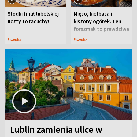
Słodki finał lubelskiej
Mięso, kiełbasa i
uczty to racuchy!
kiszony ogórek. Ten
forszmak to prawdziwa
uczta
Przepisy
Przepisy
Lublin zamienia ulice w