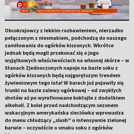
Obcokrajowcy z lekkim rozbawieniem, nierzadko
połączonym z niesmakiem, podchodzą do naszego
zamiłowania do ogórków kiszonych. Wkrótce
jednak będą mogli przekonać się o jego
wyjątkowych właściwościach na własnej skórze – w
Stanach Zjednoczonych napoje na bazie soku z
ogórków kiszonych będą najgorętszym trendem
żywieniowym tego lata! W barach już pojawiły się
trunki na bazie zalewy ogórkowej – od zwykłych
shotów aż po wyrafinowane koktajle z dodatkiem
alkoholi. Z kolei przed nadchodzącym sezonem
wakacyjnym amerykańska sieciówka wprowadza
do menu chłodzący „slush” o intensywnie zielonej
barwie – oczywiście o smaku soku z ogórków