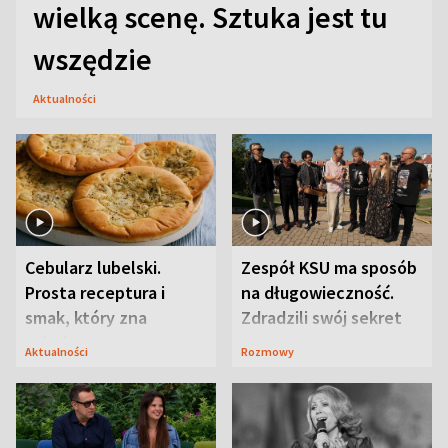
wielką scenę. Sztuka jest tu
wszędzie
Aktualności
Cebularz lubelski.
Zespół KSU ma sposób
Prosta receptura i
na długowieczność.
smak, który zna
Zdradzili swój sekret
Lubelszczyzna
Aktualności
Rozmowy