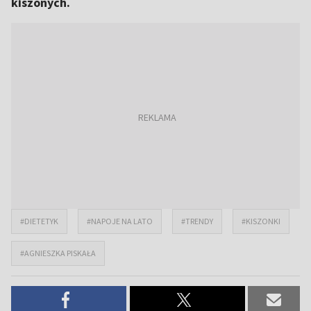
kiszonych.
#DIETETYK
#NAPOJE NA LATO
#TRENDY
#KISZONKI
#AGNIESZKA PISKAŁA