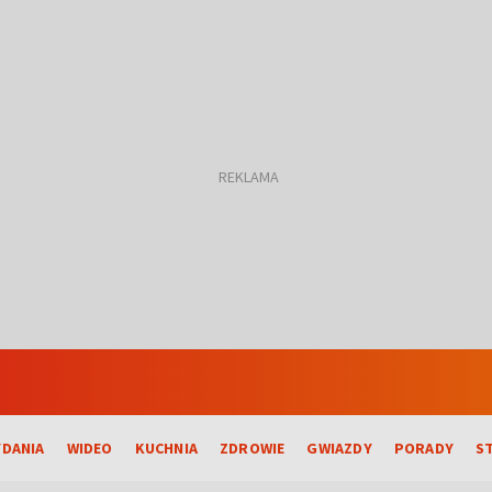
DANIA
WIDEO
KUCHNIA
ZDROWIE
GWIAZDY
PORADY
S