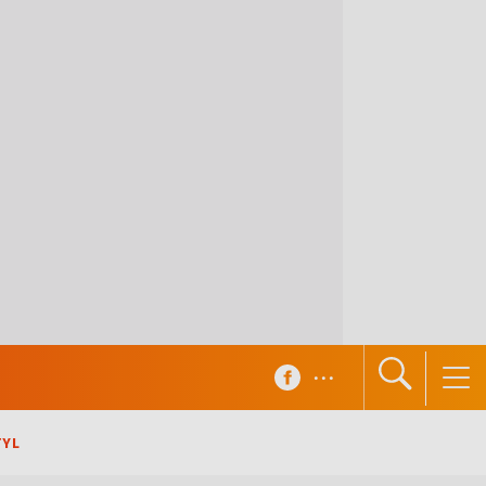
...
TYL