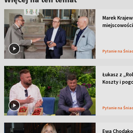
Marek Krajew
miejscowości
Pytanie na Śnia
Łukasz z „Ro
Koszty i pog
Pytanie na Śnia
Ewa Chodakow