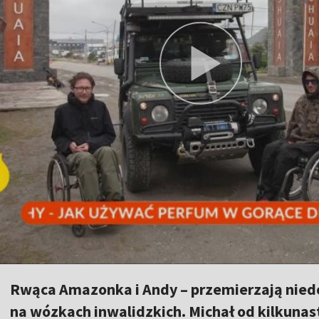
Rwąca Amazonka i Andy – przemierzają niedo
na wózkach inwalidzkich. Michał od kilkunast