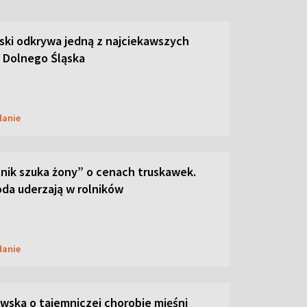
ski odkrywa jedną z najciekawszych
 Dolnego Śląska
danie
lnik szuka żony” o cenach truskawek.
oda uderzają w rolników
danie
ska o tajemniczej chorobie mięśni