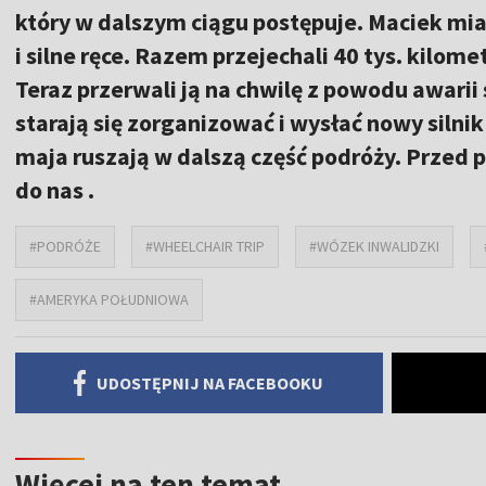
który w dalszym ciągu postępuje. Maciek miał
i silne ręce. Razem przejechali 40 tys. kilome
Teraz przerwali ją na chwilę z powodu awarii 
starają się zorganizować i wysłać nowy silnik
maja ruszają w dalszą część podróży. Przed 
do nas .
#PODRÓŻE
#WHEELCHAIR TRIP
#WÓZEK INWALIDZKI
#AMERYKA POŁUDNIOWA
UDOSTĘPNIJ NA FACEBOOKU
Więcej na ten temat