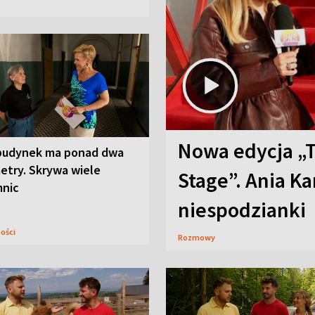
Nowa edycja „
budynek ma ponad dwa
etry. Skrywa wiele
Stage”. Ania K
mnic
niespodzianki
ności
Rozmowy