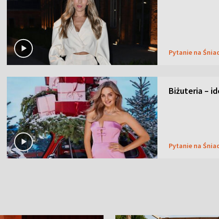
Pytanie na Śnia
Biżuteria – i
Pytanie na Śnia