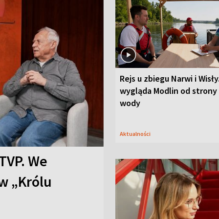
Rejs u zbiegu Narwi i Wisły
wygląda Modlin od strony
wody
Aktualności
TVP. We
w „Królu