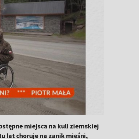
stępne miejsca na kuli ziemskiej
u lat choruje na zanik mięśni,