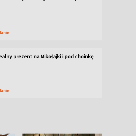
danie
dealny prezent na Mikołajki i pod choinkę
danie