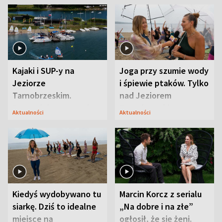
Kajaki i SUP-y na
Joga przy szumie wody
Jeziorze
i śpiewie ptaków. Tylko
Tarnobrzeskim.
nad Jeziorem
Przyrodnicy zwracają
Tarnobrzeskim
Aktualności
Aktualności
uwagę na coś jeszcze
Kiedyś wydobywano tu
Marcin Korcz z serialu
siarkę. Dziś to idealne
„Na dobre i na złe”
miejsce na
ogłosił, że się żeni.