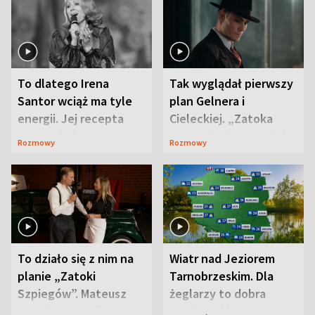
To dlatego Irena
Tak wyglądał pierwszy
Santor wciąż ma tyle
plan Gelnera i
energii. Jej recepta
Cieleckiej. „Zatoka
jest zaskakująco
szpiegów” od razu ich
Rozmowy
Rozmowy
prosta
zaskoczyła
To działo się z nim na
Wiatr nad Jeziorem
planie „Zatoki
Tarnobrzeskim. Dla
Szpiegów”. Mateusz
żeglarzy to dobra
Janicki odsłonił
wiadomość