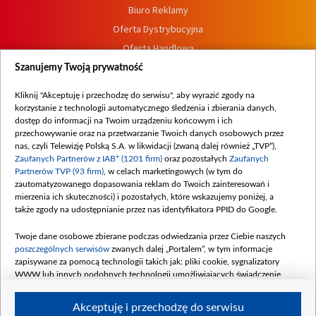
Biuro Reklamy
Oferta Dystrybucyjna
Oferta Handlowa
Dostępność
Szanujemy Twoją prywatność
Moje zgody
Kliknij "Akceptuję i przechodzę do serwisu", aby wyrazić zgody na
Procedura zgłoszeń wewnętrznych
korzystanie z technologii automatycznego śledzenia i zbierania danych,
dostęp do informacji na Twoim urządzeniu końcowym i ich
przechowywanie oraz na przetwarzanie Twoich danych osobowych przez
nas, czyli Telewizję Polską S.A. w likwidacji (zwaną dalej również „TVP”),
Zaufanych Partnerów z IAB* (1201 firm)
oraz pozostałych
Zaufanych
Partnerów TVP (93 firm)
, w celach marketingowych (w tym do
zautomatyzowanego dopasowania reklam do Twoich zainteresowań i
mierzenia ich skuteczności) i pozostałych, które wskazujemy poniżej, a
także zgody na udostępnianie przez nas identyfikatora PPID do Google.
Twoje dane osobowe zbierane podczas odwiedzania przez Ciebie naszych
poszczególnych serwisów
zwanych dalej „Portalem”, w tym informacje
zapisywane za pomocą technologii takich jak: pliki cookie, sygnalizatory
WWW lub innych podobnych technologii umożliwiających świadczenie
dopasowanych i bezpiecznych usług, personalizację treści oraz reklam,
udostępnianie funkcji mediów społecznościowych oraz analizowanie ruchu
Akceptuję i przechodzę do serwisu
w Internecie.