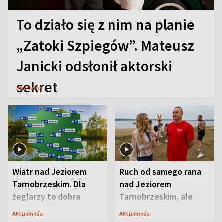
To działo się z nim na planie
„Zatoki Szpiegów”. Mateusz
Janicki odsłonił aktorski
sekret
Rozmowy
Wiatr nad Jeziorem
Ruch od samego rana
Tarnobrzeskim. Dla
nad Jeziorem
żeglarzy to dobra
Tarnobrzeskim, ale
wiadomość
ważna jest jedna
Aktualności
Aktualności
zasada