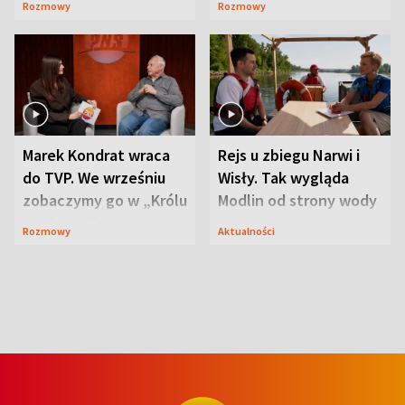
Rozmowy
Rozmowy
syn
Mąż nie odpuszcza
Marek Kondrat wraca
Rejs u zbiegu Narwi i
do TVP. We wrześniu
Wisły. Tak wygląda
zobaczymy go w „Królu
Modlin od strony wody
Maciusiu I”
Rozmowy
Aktualności