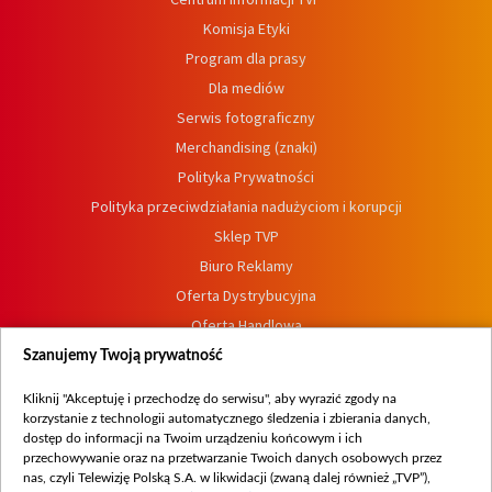
Komisja Etyki
Program dla prasy
Dla mediów
Serwis fotograficzny
Merchandising (znaki)
Polityka Prywatności
Polityka przeciwdziałania nadużyciom i korupcji
Sklep TVP
Biuro Reklamy
Oferta Dystrybucyjna
Oferta Handlowa
Dostępność
Szanujemy Twoją prywatność
Moje zgody
Kliknij "Akceptuję i przechodzę do serwisu", aby wyrazić zgody na
Procedura zgłoszeń wewnętrznych
korzystanie z technologii automatycznego śledzenia i zbierania danych,
dostęp do informacji na Twoim urządzeniu końcowym i ich
przechowywanie oraz na przetwarzanie Twoich danych osobowych przez
nas, czyli Telewizję Polską S.A. w likwidacji (zwaną dalej również „TVP”),