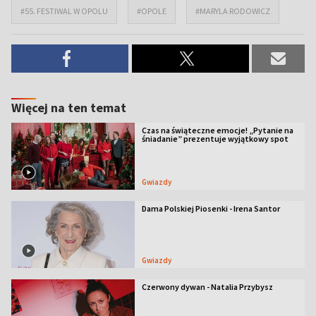
#55. FESTIWAL W OPOLU
#OPOLE
#MARYLA RODOWICZ
Więcej na ten temat
Czas na świąteczne emocje! „Pytanie na
śniadanie” prezentuje wyjątkowy spot
Gwiazdy
Dama Polskiej Piosenki - Irena Santor
Gwiazdy
Czerwony dywan - Natalia Przybysz