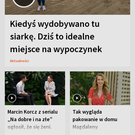
Kiedyś wydobywano tu
siarkę. Dziś to idealne
miejsce na wypoczynek
Aktualności
Marcin Korcz z serialu
Tak wygląda
„Na dobre i na złe”
pakowanie w domu
ogłosił, że się żeni.
Magdaleny
Zdradził, co zmienił
Waligórskiej-Lisieckiej.