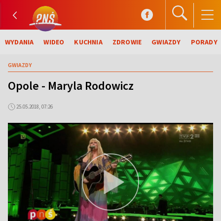
WYDANIA
WIDEO
KUCHNIA
ZDROWIE
GWIAZDY
PORADY
GWIAZDY
Opole - Maryla Rodowicz
25.05.2018, 07:26