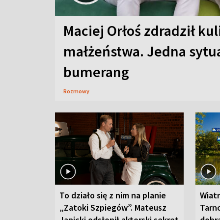
Maciej Orłoś zdradził kul
małżeństwa. Jedna sytua
bumerang
Rozmowy
To działo się z nim na planie
Wiat
„Zatoki Szpiegów”. Mateusz
Tarno
Janicki odsłonił aktorski sekret
dobr