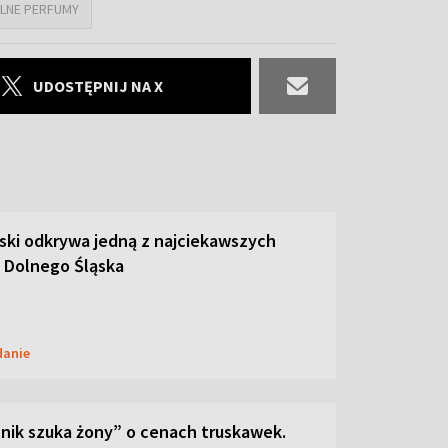
LNE PERFUMY
UDOSTĘPNIJ NA X
ski odkrywa jedną z najciekawszych
 Dolnego Śląska
danie
lnik szuka żony” o cenach truskawek.