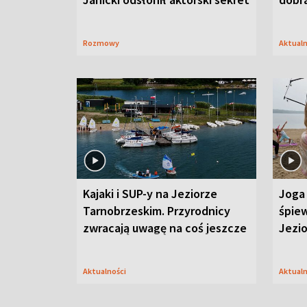
Rozmowy
Aktual
Kajaki i SUP-y na Jeziorze
Joga 
Tarnobrzeskim. Przyrodnicy
śpiew
zwracają uwagę na coś jeszcze
Jezi
Aktualności
Aktual