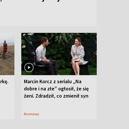
rkę.
Marcin Korcz z serialu „Na
dobre i na złe” ogłosił, że się
żeni. Zdradził, co zmienił syn
Rozmowy