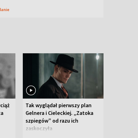
danie
ciąż
Tak wyglądał pierwszy plan
ta
Gelnera i Cieleckiej. „Zatoka
szpiegów” od razu ich
zaskoczyła