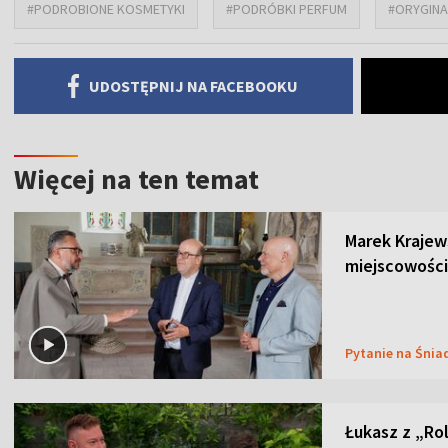
#PODROBIONE KOSMETYKI
#PODRÓBKI PERFUM
#ORYGINA
UDOSTĘPNIJ NA FACEBOOKU
Więcej na ten temat
Marek Krajew
miejscowości
Pytanie na Śnia
Łukasz z „Ro