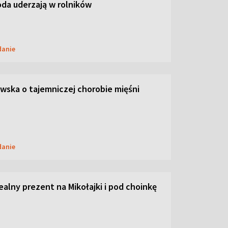
oda uderzają w rolników
danie
ska o tajemniczej chorobie mięśni
danie
dealny prezent na Mikołajki i pod choinkę