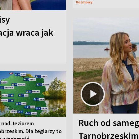
Rozmowy
isy
cja wraca jak
Ruch od sameg
r nad Jeziorem
brzeskim. Dla żeglarzy to
Tarnobrzeskim,
a wiadomość