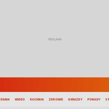
DANIA
WIDEO
KUCHNIA
ZDROWIE
GWIAZDY
PORADY
S