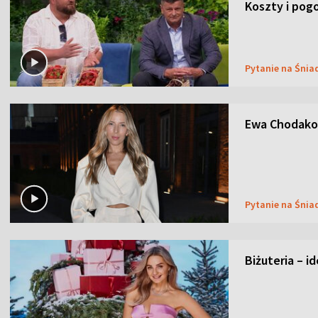
Koszty i pog
Pytanie na Śnia
Ewa Chodakow
Pytanie na Śnia
Biżuteria – i