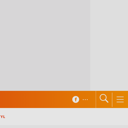
...
TYL