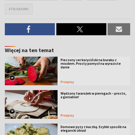
#TRUSKAWKI
Więcej na ten temat
Pieczony ser koryciński na buraku z
miodem. Prosty pomysł na wyraziste
danie
Przepisy
Wędzony twarożek w pierogach – prosto,
a genialnie!
Przepisy
Domowe pyzy z kaczką. Szybki sposób na
elegancki obiad