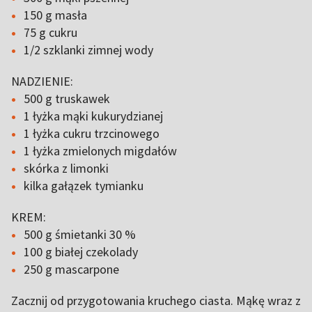
150 g masła
75 g cukru
1/2 szklanki zimnej wody
NADZIENIE:
500 g truskawek
1 łyżka mąki kukurydzianej
1 łyżka cukru trzcinowego
1 łyżka zmielonych migdałów
skórka z limonki
kilka gałązek tymianku
KREM:
500 g śmietanki 30 %
100 g białej czekolady
250 g mascarpone
Zacznij od przygotowania kruchego ciasta. Mąkę wraz z