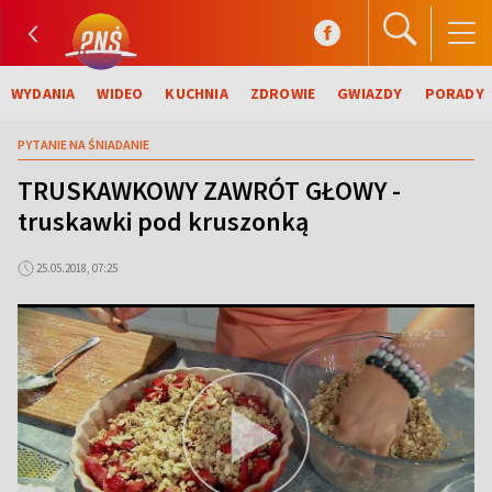
WYDANIA
WIDEO
KUCHNIA
ZDROWIE
GWIAZDY
PORADY
PYTANIE NA ŚNIADANIE
TRUSKAWKOWY ZAWRÓT GŁOWY -
truskawki pod kruszonką
25.05.2018, 07:25