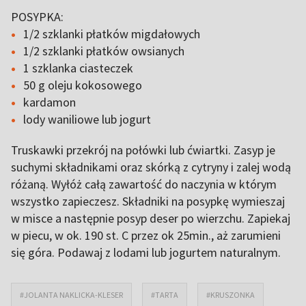
POSYPKA:
1/2 szklanki płatków migdałowych
1/2 szklanki płatków owsianych
1 szklanka ciasteczek
50 g oleju kokosowego
kardamon
lody waniliowe lub jogurt
Truskawki przekrój na połówki lub ćwiartki. Zasyp je
suchymi składnikami oraz skórką z cytryny i zalej wodą
różaną. Wyłóż całą zawartość do naczynia w którym
wszystko zapieczesz. Składniki na posypkę wymieszaj
w misce a następnie posyp deser po wierzchu. Zapiekaj
w piecu, w ok. 190 st. C przez ok 25min., aż zarumieni
się góra. Podawaj z lodami lub jogurtem naturalnym.
#JOLANTA NAKLICKA-KLESER
#TARTA
#KRUSZONKA