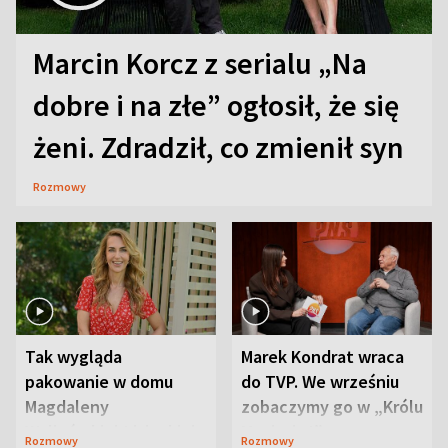
Marcin Korcz z serialu „Na
dobre i na złe” ogłosił, że się
żeni. Zdradził, co zmienił syn
Rozmowy
Tak wygląda
Marek Kondrat wraca
pakowanie w domu
do TVP. We wrześniu
Magdaleny
zobaczymy go w „Królu
Waligórskiej-Lisieckiej.
Maciusiu I”
Rozmowy
Rozmowy