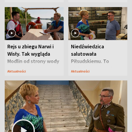
Mąż nie odpuszcza
Rejs u zbiegu Narwi i
Niedźwiedzica
Wisły. Tak wygląda
salutowała
Modlin od strony wody
Piłsudskiemu. To
niejedyna tajemnica
Aktualności
Aktualności
Modlina