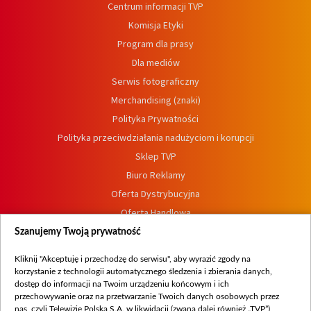
Centrum informacji TVP
Komisja Etyki
Program dla prasy
Dla mediów
Serwis fotograficzny
Merchandising (znaki)
Polityka Prywatności
Polityka przeciwdziałania nadużyciom i korupcji
Sklep TVP
Biuro Reklamy
Oferta Dystrybucyjna
Oferta Handlowa
Dostępność
Szanujemy Twoją prywatność
Moje zgody
Kliknij "Akceptuję i przechodzę do serwisu", aby wyrazić zgody na
Procedura zgłoszeń wewnętrznych
korzystanie z technologii automatycznego śledzenia i zbierania danych,
dostęp do informacji na Twoim urządzeniu końcowym i ich
przechowywanie oraz na przetwarzanie Twoich danych osobowych przez
nas, czyli Telewizję Polską S.A. w likwidacji (zwaną dalej również „TVP”),