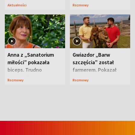
zapowiada
Aktualności
Rozmowy
niespodzianki
Anna z „Sanatorium
Gwiazdor „Barw
miłości” pokazała
szczęścia” został
biceps. Trudno
farmerem. Pokazał
uwierzyć, co przeszła
swoje niezwykłe
Rozmowy
Rozmowy
wcześniej
ranczo