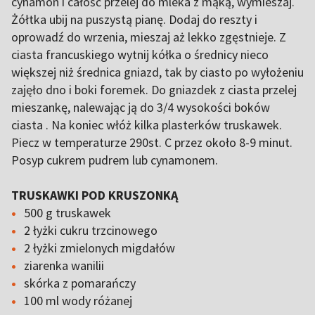
cynamon i całość przelej do mleka z mąką, wymieszaj.
Żółtka ubij na puszystą pianę. Dodaj do reszty i
oprowadź do wrzenia, mieszaj aż lekko zgęstnieje. Z
ciasta francuskiego wytnij kółka o średnicy nieco
większej niż średnica gniazd, tak by ciasto po wyłożeniu
zajęło dno i boki foremek. Do gniazdek z ciasta przelej
mieszankę, nalewając ją do 3/4 wysokości boków
ciasta . Na koniec włóż kilka plasterków truskawek.
Piecz w temperaturze 290st. C przez około 8-9 minut.
Posyp cukrem pudrem lub cynamonem.
TRUSKAWKI POD KRUSZONKĄ
500 g truskawek
2 łyżki cukru trzcinowego
2 łyżki zmielonych migdałów
ziarenka wanilii
skórka z pomarańczy
100 ml wody różanej