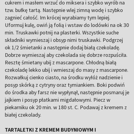
cukrem i masłem wrzuć do miksera i szybko wyrób na
tzw. bułkę tartą. Następnie wlej zimną wodę i szybko
zagnieć całość. Im krócej wyrabiamy tym lepiej.
Uformuj kulę, owiń ją folią i wstaw do lodówki na ok 30
min. Truskawki potnij na plasterki. Wszystkie suche
składniki wymieszaj i obsyp nimi truskawki. Podgrzej
ok 1/2 śmietanki a następnie dodaj białą czekoladę.
Dobrze wymieszaj aby czekolada się dobrze rozpuściła.
Resztę śmietany ubij z mascarpone. Chłodną białą
czekoladę lekko ubij i wmieszaj do masy z mascarpone.
Rozwałkuj cienko ciasto, na środku wyłóż nadzienie i
posyp skórką z cytryny oraz tymiankiem. Boki podwiń
do środka aby farsz nie wypłynął, następnie posmaruj je
jajkiem i posyp płatkami migdałowymi. Piecz w
piekarniku ok 20 min. w 180 st. C. Podawaj z kremem z
białej czekolady.
TARTALETKI Z KREMEM BUDYNIOWYM I