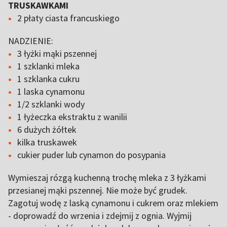
TRUSKAWKAMI
2 płaty ciasta francuskiego
NADZIENIE:
3 łyżki mąki pszennej
1 szklanki mleka
1 szklanka cukru
1 laska cynamonu
1/2 szklanki wody
1 łyżeczka ekstraktu z wanilii
6 dużych żółtek
kilka truskawek
cukier puder lub cynamon do posypania
Wymieszaj rózgą kuchenną trochę mleka z 3 łyżkami
przesianej mąki pszennej. Nie może być grudek.
Zagotuj wodę z laską cynamonu i cukrem oraz mlekiem
- doprowadź do wrzenia i zdejmij z ognia. Wyjmij