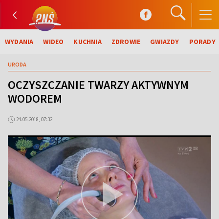
WYDANIA
WIDEO
KUCHNIA
ZDROWIE
GWIAZDY
PORADY
URODA
OCZYSZCZANIE TWARZY AKTYWNYM
WODOREM
24.05.2018, 07:32