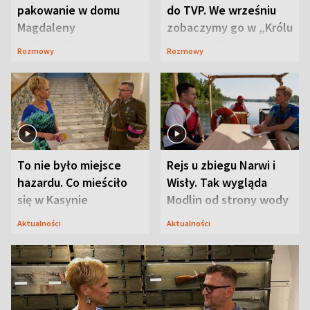
pakowanie w domu
do TVP. We wrześniu
Magdaleny
zobaczymy go w „Królu
Waligórskiej-Lisieckiej.
Maciusiu I”
Rozmowy
Rozmowy
Mąż nie odpuszcza
To nie było miejsce
Rejs u zbiegu Narwi i
hazardu. Co mieściło
Wisły. Tak wygląda
się w Kasynie
Modlin od strony wody
Oficerskim?
Aktualności
Aktualności