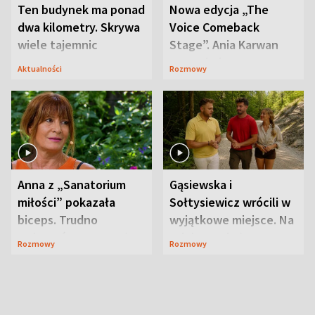
Ten budynek ma ponad
Nowa edycja „The
dwa kilometry. Skrywa
Voice Comeback
wiele tajemnic
Stage”. Ania Karwan
zapowiada
Aktualności
Rozmowy
niespodzianki
Anna z „Sanatorium
Gąsiewska i
miłości” pokazała
Sołtysiewicz wrócili w
biceps. Trudno
wyjątkowe miejsce. Na
uwierzyć, co przeszła
szlaku czekał
Rozmowy
Rozmowy
wcześniej
niedźwiedź