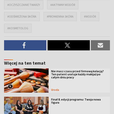
#OCZYSZCZANIE TWARZY
#AKTYWNY WODÓR
#ODŚWIEŻONA SKÓRA
#PROMIENNA SKÓRA
#WODÓR
#KOSMETOLOG
Więcej na ten temat
Nie masz czasu przed firmową kolacją?
Ten patent uratuje każdy makijaż po
całym dniu pracy
Uroda
Finał 8. edycji programu: Twoja nowa
figura