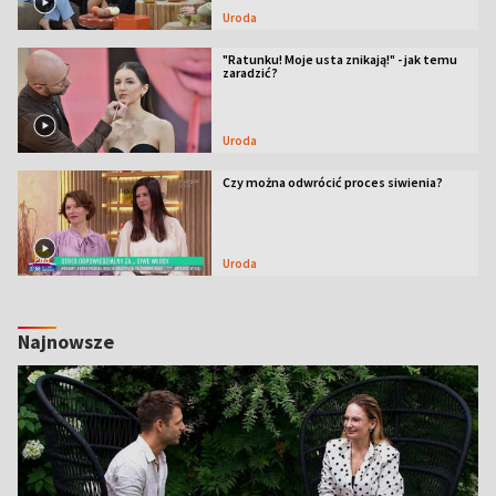
Uroda
"Ratunku! Moje usta znikają!" - jak temu
zaradzić?
Uroda
Czy można odwrócić proces siwienia?
Uroda
Najnowsze