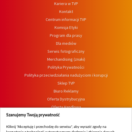
Kariera w TVP
Kontakt
Centrum informacji TVP
Komisja Etyki
Program dla prasy
Dla mediów
Serwis fotograficzny
Merchandising (znaki)
Polityka Prywatności
Polityka przeciwdziałania nadużyciom i korupcji
Sklep TVP
Biuro Reklamy
Oferta Dystrybucyjna
Oferta Handlowa
Dostępność
Szanujemy Twoją prywatność
Moje zgody
Kliknij "Akceptuję i przechodzę do serwisu", aby wyrazić zgody na
Procedura zgłoszeń wewnętrznych