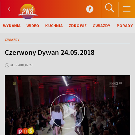
WYDANIA
WIDEO
KUCHNIA
ZDROWIE
GWIAZDY
PORADY
GWIAZDY
Czerwony Dywan 24.05.2018
24.05.2018, 07:29