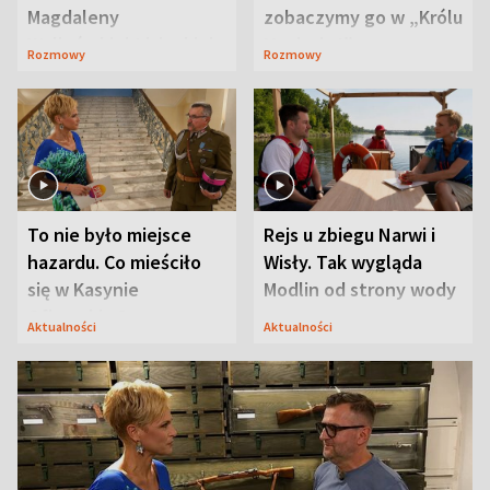
Magdaleny
zobaczymy go w „Królu
Waligórskiej-Lisieckiej.
Maciusiu I”
Rozmowy
Rozmowy
Mąż nie odpuszcza
To nie było miejsce
Rejs u zbiegu Narwi i
hazardu. Co mieściło
Wisły. Tak wygląda
się w Kasynie
Modlin od strony wody
Oficerskim?
Aktualności
Aktualności