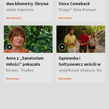
dwa kilometry. Skrywa
Voice Comeback
wiele tajemnic
Stage”. Ania Karwan
zapowiada
Aktualności
Rozmowy
niespodzianki
Anna z „Sanatorium
Gąsiewska i
miłości” pokazała
Sołtysiewicz wrócili w
biceps. Trudno
wyjątkowe miejsce. Na
uwierzyć, co przeszła
szlaku czekał
Rozmowy
Rozmowy
wcześniej
niedźwiedź