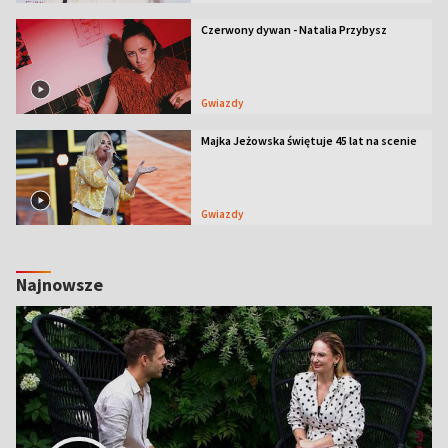
Czerwony dywan - Natalia Przybysz
Gwiazdy
Majka Jeżowska świętuje 45 lat na scenie
Gwiazdy
Najnowsze