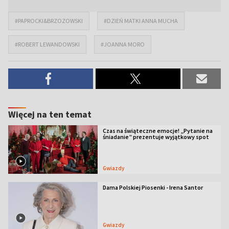
#PAPROCKI&BRZOZOWSKI
#DZIEŃ MATKI ANNA MUCHA
#ROBERT LEWANDOWSKI
#JOANNA MORO
Więcej na ten temat
Czas na świąteczne emocje! „Pytanie na
śniadanie” prezentuje wyjątkowy spot
Gwiazdy
Dama Polskiej Piosenki - Irena Santor
Gwiazdy