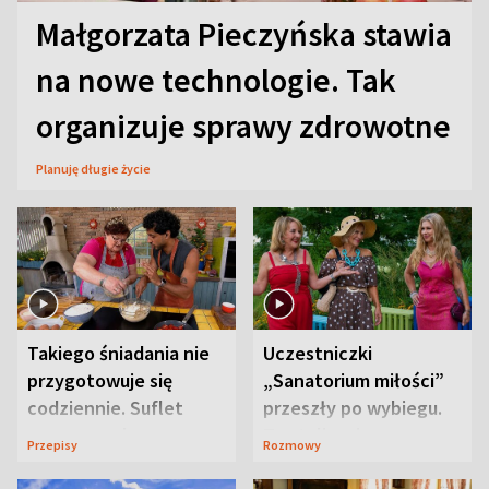
Małgorzata Pieczyńska stawia
na nowe technologie. Tak
organizuje sprawy zdrowotne
Planuję długie życie
Takiego śniadania nie
Uczestniczki
przygotowuje się
„Sanatorium miłości”
codziennie. Suflet
przeszły po wybiegu.
serowy zachwyca
Te stylizacje
Przepisy
Rozmowy
smakiem
przyciągały wzrok