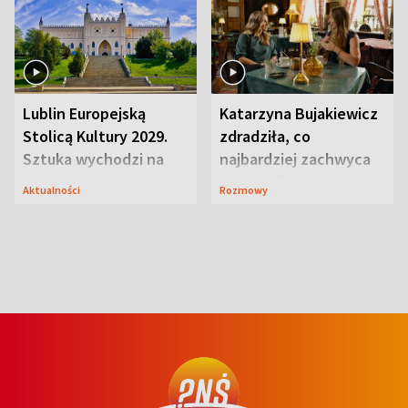
Lublin Europejską
Katarzyna Bujakiewicz
Stolicą Kultury 2029.
zdradziła, co
Sztuka wychodzi na
najbardziej zachwyca
ulice
ją w Lublinie
Aktualności
Rozmowy