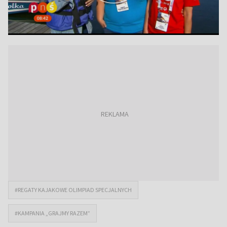
#REGATY KAJAKOWE OLIMPIAD SPECJALNYCH
#KAMPANIA „GRAJMY RAZEM”