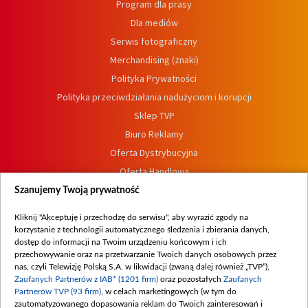
Program dla prasy
Dla mediów
Serwis fotograficzny
Merchandising (znaki)
Polityka Prywatności
Polityka przeciwdziałania nadużyciom i korupcji
Sklep TVP
Biuro Reklamy
Oferta Dystrybucyjna
Oferta Handlowa
Dostępność
Szanujemy Twoją prywatność
Moje zgody
Kliknij "Akceptuję i przechodzę do serwisu", aby wyrazić zgody na
Procedura zgłoszeń wewnętrznych
korzystanie z technologii automatycznego śledzenia i zbierania danych,
dostęp do informacji na Twoim urządzeniu końcowym i ich
przechowywanie oraz na przetwarzanie Twoich danych osobowych przez
nas, czyli Telewizję Polską S.A. w likwidacji (zwaną dalej również „TVP”),
Zaufanych Partnerów z IAB* (1201 firm)
oraz pozostałych
Zaufanych
Partnerów TVP (93 firm)
, w celach marketingowych (w tym do
zautomatyzowanego dopasowania reklam do Twoich zainteresowań i