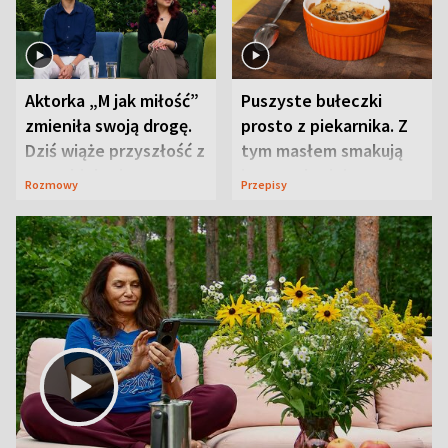
Aktorka „M jak miłość”
Puszyste bułeczki
zmieniła swoją drogę.
prosto z piekarnika. Z
Dziś wiąże przyszłość z
tym masłem smakują
neurobiologią
jeszcze lepiej
Rozmowy
Przepisy