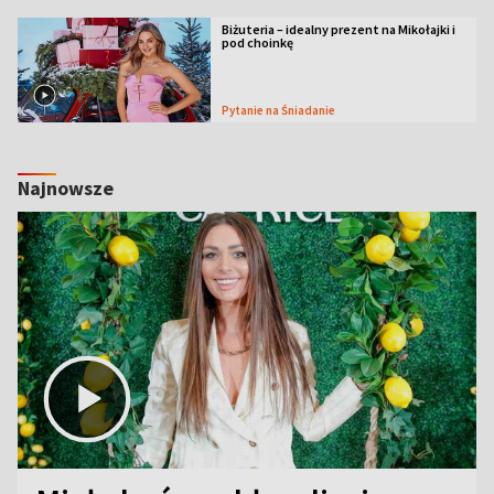
Biżuteria – idealny prezent na Mikołajki i
pod choinkę
Pytanie na Śniadanie
Najnowsze