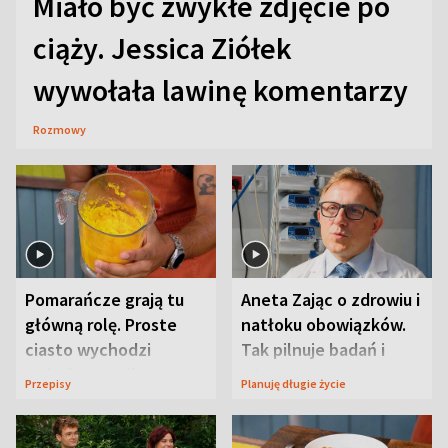
Miało być zwykłe zdjęcie po
ciąży. Jessica Ziółek
wywołała lawinę komentarzy
Rozmowy
Pomarańcze grają tu
Aneta Zając o zdrowiu i
główną rolę. Proste
natłoku obowiązków.
ciasto wychodzi
Tak pilnuje badań i
wyjątkowo wilgotne
wizyt
Przepisy
Planuję długie życie