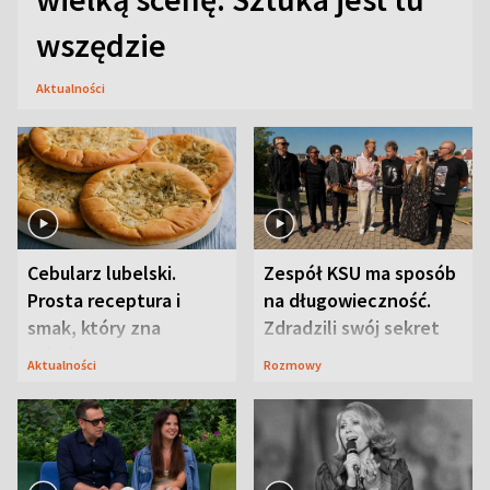
wszędzie
Aktualności
Cebularz lubelski.
Zespół KSU ma sposób
Prosta receptura i
na długowieczność.
smak, który zna
Zdradzili swój sekret
Lubelszczyzna
Aktualności
Rozmowy