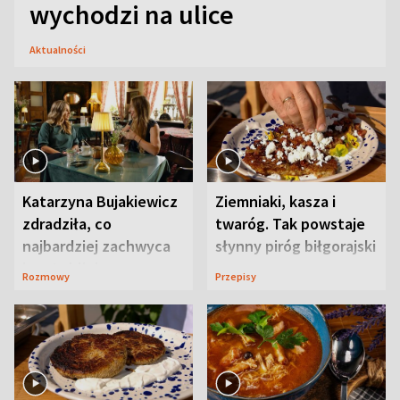
wychodzi na ulice
Aktualności
Katarzyna Bujakiewicz
Ziemniaki, kasza i
zdradziła, co
twaróg. Tak powstaje
najbardziej zachwyca
słynny piróg biłgorajski
ją w Lublinie
Rozmowy
Przepisy