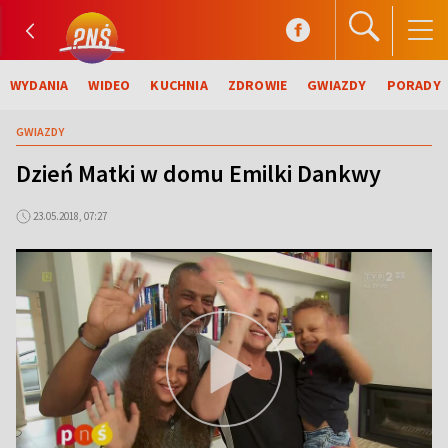
WYDANIA
WIDEO
KUCHNIA
ZDROWIE
GWIAZDY
PORADY
GWIAZDY
Dzień Matki w domu Emilki Dankwy
23.05.2018, 07:27