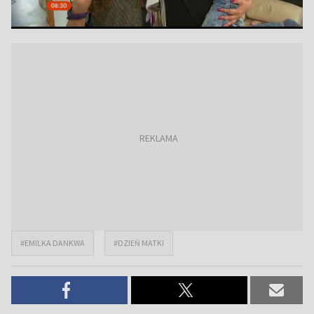
#EMILKA DANKWA
#DZIEŃ MATKI