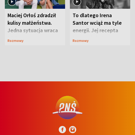
Maciej Orłoś zdradził
To dlatego Irena
kulisy małżeństwa.
Santor wciąż ma tyle
Jedna sytuacja wraca
energii. Jej recepta
jak bumerang
jest zaskakująco
Rozmowy
Rozmowy
prosta