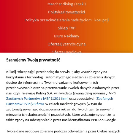
Merchandising (znaki)
Polityka Prywatności
Polityka przeciwdziałania nadużyciom i korupcji
Sklep TVP
Biuro Reklamy
Oferta Dystrybucyjna
Oferta Handlowa
Dostępność
Szanujemy Twoją prywatność
Moje zgody
Kliknij "Akceptuję i przechodzę do serwisu", aby wyrazić zgody na
Procedura zgłoszeń wewnętrznych
korzystanie z technologii automatycznego śledzenia i zbierania danych,
dostęp do informacji na Twoim urządzeniu końcowym i ich
przechowywanie oraz na przetwarzanie Twoich danych osobowych przez
nas, czyli Telewizję Polską S.A. w likwidacji (zwaną dalej również „TVP”),
Zaufanych Partnerów z IAB* (1201 firm)
oraz pozostałych
Zaufanych
Partnerów TVP (93 firm)
, w celach marketingowych (w tym do
zautomatyzowanego dopasowania reklam do Twoich zainteresowań i
mierzenia ich skuteczności) i pozostałych, które wskazujemy poniżej, a
także zgody na udostępnianie przez nas identyfikatora PPID do Google.
Twoje dane osobowe zbierane podczas odwiedzania przez Ciebie naszych