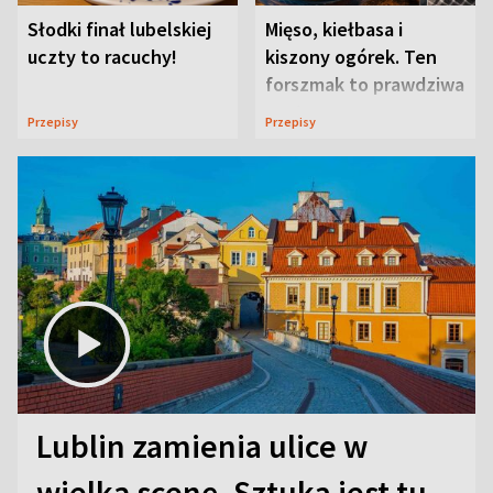
Słodki finał lubelskiej
Mięso, kiełbasa i
uczty to racuchy!
kiszony ogórek. Ten
forszmak to prawdziwa
uczta
Przepisy
Przepisy
Lublin zamienia ulice w
wielką scenę. Sztuka jest tu