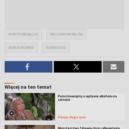
#OBFITE MIESIĄCZKI
#BOLESNE MIESIĄCZKI
#EWA KUROWSKA
#GINEKOLOG
Więcej na ten temat
Porozmawiajmy o wpływie alkoholu na
zdrowie
Planuję długie życie
Ministerstwo Zdrowia chce całkowitego