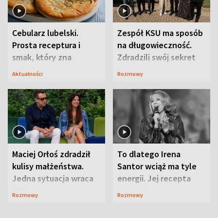
Cebularz lubelski.
Zespół KSU ma sposób
Prosta receptura i
na długowieczność.
smak, który zna
Zdradzili swój sekret
Lubelszczyzna
Aktualności
Rozmowy
Maciej Orłoś zdradził
To dlatego Irena
kulisy małżeństwa.
Santor wciąż ma tyle
Jedna sytuacja wraca
energii. Jej recepta
jak bumerang
jest zaskakująco
Rozmowy
Rozmowy
prosta