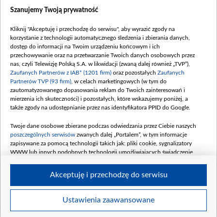
Dostępność
Szanujemy Twoją prywatność
Moje zgody
Kliknij "Akceptuję i przechodzę do serwisu", aby wyrazić zgody na
Procedura zgłoszeń wewnętrznych
korzystanie z technologii automatycznego śledzenia i zbierania danych,
dostęp do informacji na Twoim urządzeniu końcowym i ich
przechowywanie oraz na przetwarzanie Twoich danych osobowych przez
nas, czyli Telewizję Polską S.A. w likwidacji (zwaną dalej również „TVP”),
Zaufanych Partnerów z IAB* (1201 firm)
oraz pozostałych
Zaufanych
Partnerów TVP (93 firm)
, w celach marketingowych (w tym do
zautomatyzowanego dopasowania reklam do Twoich zainteresowań i
mierzenia ich skuteczności) i pozostałych, które wskazujemy poniżej, a
także zgody na udostępnianie przez nas identyfikatora PPID do Google.
Twoje dane osobowe zbierane podczas odwiedzania przez Ciebie naszych
poszczególnych serwisów
zwanych dalej „Portalem”, w tym informacje
zapisywane za pomocą technologii takich jak: pliki cookie, sygnalizatory
WWW lub innych podobnych technologii umożliwiających świadczenie
dopasowanych i bezpiecznych usług, personalizację treści oraz reklam,
udostępnianie funkcji mediów społecznościowych oraz analizowanie ruchu
Akceptuję i przechodzę do serwisu
w Internecie.
Twoje dane osobowe zbierane podczas odwiedzania przez Ciebie
Ustawienia zaawansowane
poszczególnych serwisów
na Portalu, takie jak adresy IP, identyfikatory
© 2026 Telewizja Polska S. A. w likwidacji
Twoich urządzeń końcowych i identyfikatory plików cookie, informacje o