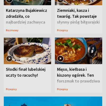
Katarzyna Bujakiewicz
Ziemniaki, kasza i
zdradziła, co
twaróg. Tak powstaje
najbardziej zachwyca
słynny piróg biłgorajski
ją w Lublinie
Rozmowy
Przepisy
Słodki finał lubelskiej
Mięso, kiełbasa i
uczty to racuchy!
kiszony ogórek. Ten
forszmak to prawdziwa
uczta
Przepisy
Przepisy