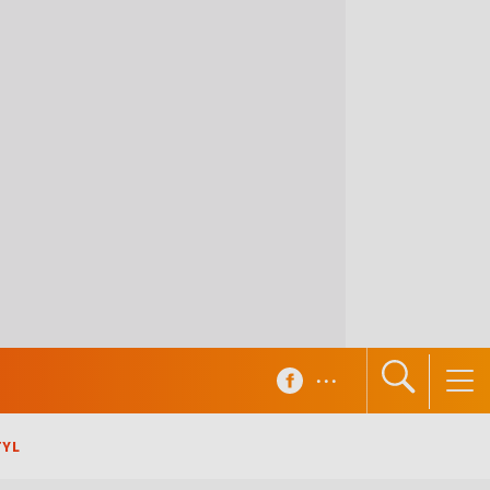
...
TYL