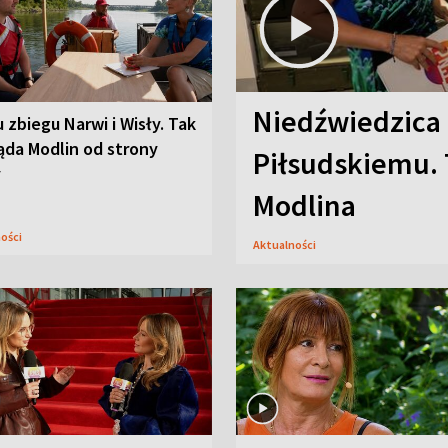
Niedźwiedzica
u zbiegu Narwi i Wisły. Tak
ąda Modlin od strony
Piłsudskiemu. 
y
Modlina
ności
Aktualności