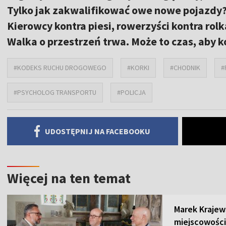
Tylko jak zakwalifikować owe nowe pojazdy?
Kierowcy kontra piesi, rowerzyści kontra rol
Walka o przestrzeń trwa. Może to czas, aby
#KODEKS RUCHU DROGOWEGO
#KORKI
#CHODNIK
#
#PSYCHOLOG TRANSPORTU
#POLICJA
UDOSTĘPNIJ NA FACEBOOKU
Więcej na ten temat
Marek Krajew
miejscowości