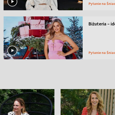
Pytanie na Śnia
Biżuteria – i
Pytanie na Śnia