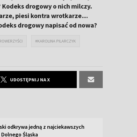
 Kodeks drogowy o nich milczy.
karze, piesi kontra wrotkarze…
 kodeks drogowy napisać od nowa?
ROWERZYŚCI
#KAROLINA PILARCZYK
UDOSTĘPNIJ NA X
ski odkrywa jedną z najciekawszych
 Dolnego Śląska