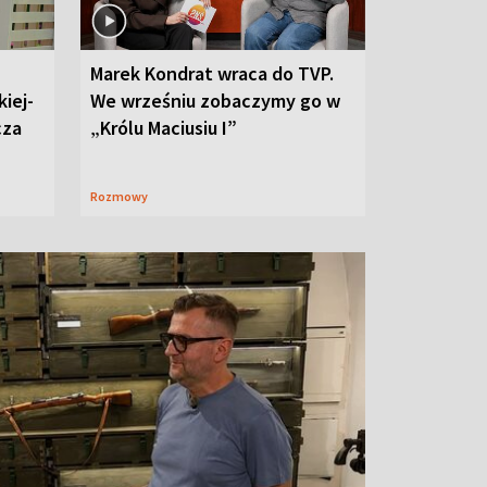
Marek Kondrat wraca do TVP.
iej-
We wrześniu zobaczymy go w
cza
„Królu Maciusiu I”
Rozmowy