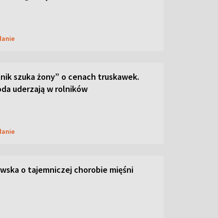
danie
lnik szuka żony” o cenach truskawek.
oda uderzają w rolników
danie
ska o tajemniczej chorobie mięśni