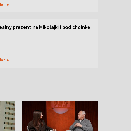
danie
dealny prezent na Mikołajki i pod choinkę
danie