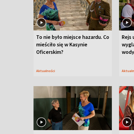
To nie było miejsce hazardu. Co
Rejs 
mieściło się w Kasynie
wygl
Oficerskim?
wod
Aktualności
Aktual