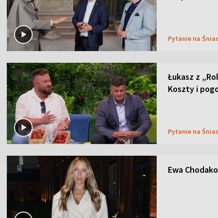
Pytanie na Śnia
Łukasz z „Ro
Koszty i pog
Pytanie na Śnia
Ewa Chodakow