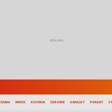
DANIA
WIDEO
KUCHNIA
ZDROWIE
GWIAZDY
PORADY
S