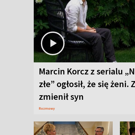
Marcin Korcz z serialu „N
złe” ogłosił, że się żeni. 
zmienił syn
Rozmowy