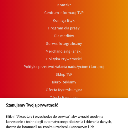
Kontakt
Centrum informacji TVP
Komisja Etyki
Program dla prasy
Dla mediów
Serwis fotograficzny
Merchandising (znaki)
Polityka Prywatności
Polityka przeciwdziałania nadużyciom i korupcji
Sklep TVP
Biuro Reklamy
Oferta Dystrybucyjna
Oferta Handlowa
Dostępność
Szanujemy Twoją prywatność
Moje zgody
Kliknij "Akceptuję i przechodzę do serwisu", aby wyrazić zgody na
Procedura zgłoszeń wewnętrznych
korzystanie z technologii automatycznego śledzenia i zbierania danych,
dostęp do informacji na Twoim urządzeniu końcowym i ich