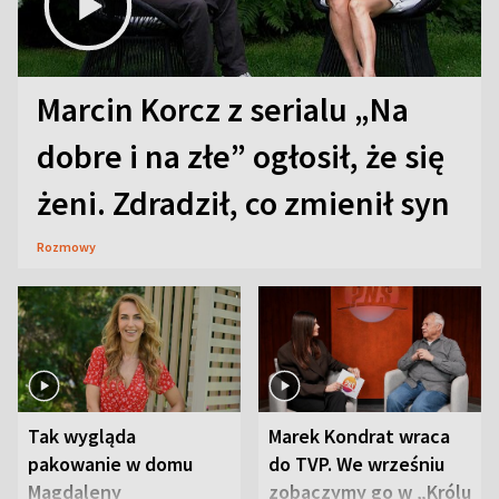
Marcin Korcz z serialu „Na
dobre i na złe” ogłosił, że się
żeni. Zdradził, co zmienił syn
Rozmowy
Tak wygląda
Marek Kondrat wraca
pakowanie w domu
do TVP. We wrześniu
Magdaleny
zobaczymy go w „Królu