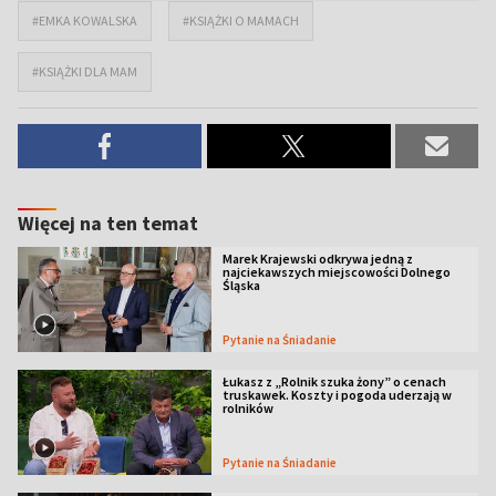
#EMKA KOWALSKA
#KSIĄŻKI O MAMACH
#KSIĄŻKI DLA MAM
Więcej na ten temat
Marek Krajewski odkrywa jedną z
najciekawszych miejscowości Dolnego
Śląska
Pytanie na Śniadanie
Łukasz z „Rolnik szuka żony” o cenach
truskawek. Koszty i pogoda uderzają w
rolników
Pytanie na Śniadanie