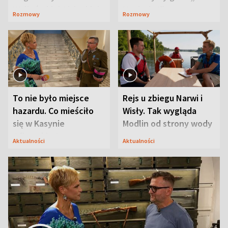
Waligórskiej-Lisieckiej.
Maciusiu I”
Rozmowy
Rozmowy
Mąż nie odpuszcza
To nie było miejsce
Rejs u zbiegu Narwi i
hazardu. Co mieściło
Wisły. Tak wygląda
się w Kasynie
Modlin od strony wody
Oficerskim?
Aktualności
Aktualności