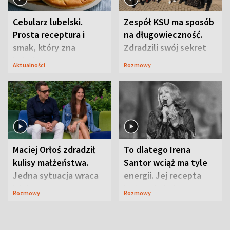
Cebularz lubelski.
Zespół KSU ma sposób
Prosta receptura i
na długowieczność.
smak, który zna
Zdradzili swój sekret
Lubelszczyzna
Aktualności
Rozmowy
Maciej Orłoś zdradził
To dlatego Irena
kulisy małżeństwa.
Santor wciąż ma tyle
Jedna sytuacja wraca
energii. Jej recepta
jak bumerang
jest zaskakująco
Rozmowy
Rozmowy
prosta