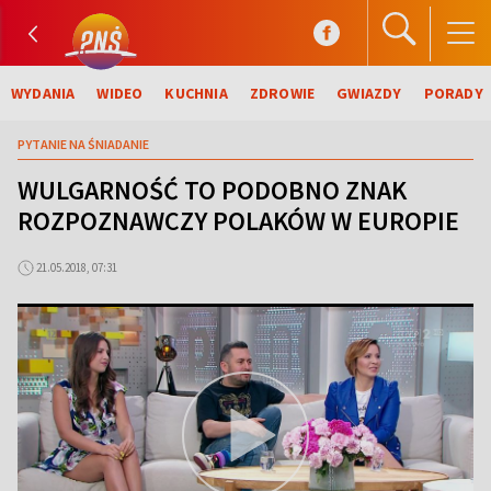
WYDANIA
WIDEO
KUCHNIA
ZDROWIE
GWIAZDY
PORADY
PYTANIE NA ŚNIADANIE
WULGARNOŚĆ TO PODOBNO ZNAK
ROZPOZNAWCZY POLAKÓW W EUROPIE
21.05.2018, 07:31