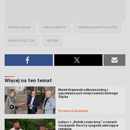
#PRZEKLINANIE
#WULGARNOŚĆ
#PRZEKLINANIE POLAKÓW
#MARTA KIELCZYK
#NORBI
Więcej na ten temat
Marek Krajewski odkrywa jedną z
najciekawszych miejscowości Dolnego
Śląska
Pytanie na Śniadanie
Łukasz z „Rolnik szuka żony” o cenach
truskawek. Koszty i pogoda uderzają w
rolników