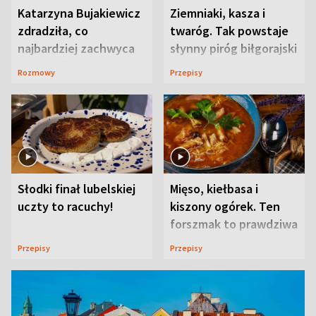
Katarzyna Bujakiewicz
Ziemniaki, kasza i
zdradziła, co
twaróg. Tak powstaje
najbardziej zachwyca
słynny piróg biłgorajski
ją w Lublinie
Rozmowy
Przepisy
Słodki finał lubelskiej
Mięso, kiełbasa i
uczty to racuchy!
kiszony ogórek. Ten
forszmak to prawdziwa
uczta
Przepisy
Przepisy