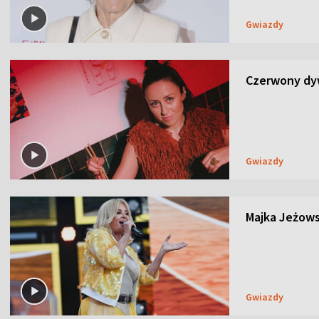
Gwiazdy
Czerwony dyw
Gwiazdy
Majka Jeżows
Gwiazdy