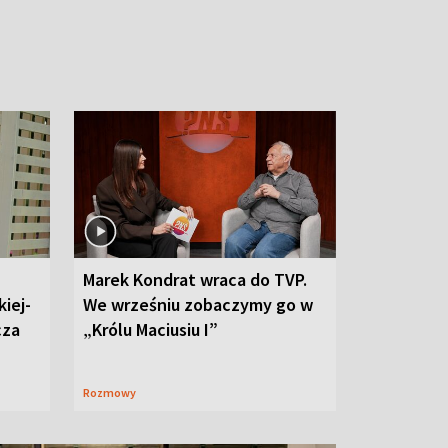
Marek Kondrat wraca do TVP.
iej-
We wrześniu zobaczymy go w
cza
„Królu Maciusiu I”
Rozmowy