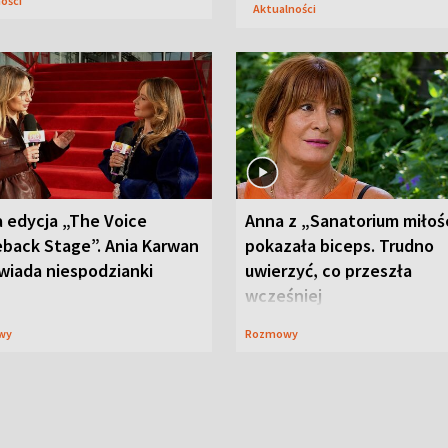
ności
Aktualności
 edycja „The Voice
Anna z „Sanatorium miłoś
back Stage”. Ania Karwan
pokazała biceps. Trudno
wiada niespodzianki
uwierzyć, co przeszła
wcześniej
wy
Rozmowy