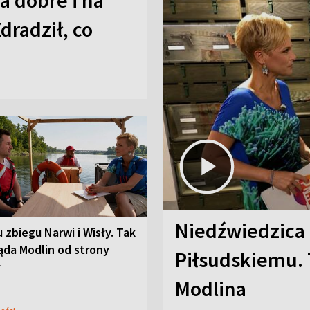
a dobre i na
Zdradził, co
Niedźwiedzica
u zbiegu Narwi i Wisły. Tak
ąda Modlin od strony
Piłsudskiemu. 
y
Modlina