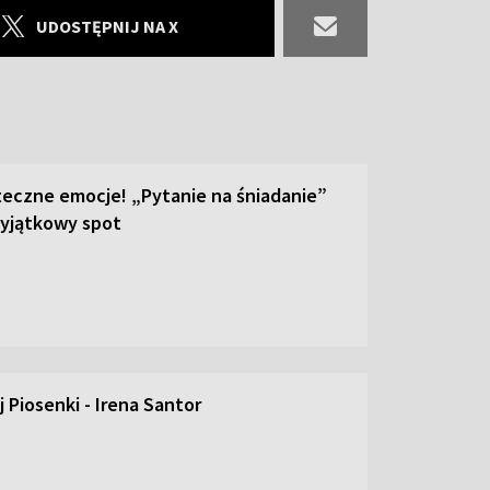
UDOSTĘPNIJ NA X
teczne emocje! „Pytanie na śniadanie”
yjątkowy spot
 Piosenki - Irena Santor