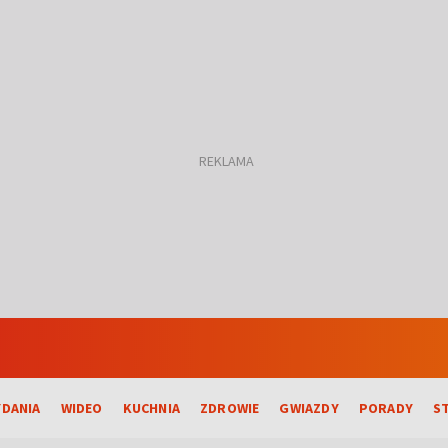
DANIA
WIDEO
KUCHNIA
ZDROWIE
GWIAZDY
PORADY
S