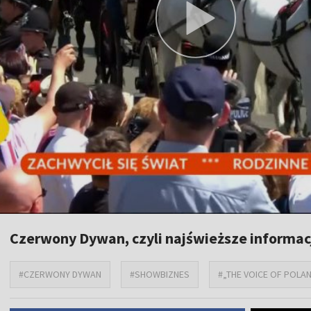
Czerwony Dywan, czyli najświeższe informac
#CZERWONY DYWAN
#SHOWBIZNES
#„THE VOICE OF POLA