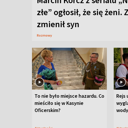
Marcin Korcz z serialu „N
złe” ogłosił, że się żeni. 
zmienił syn
Rozmowy
To nie było miejsce hazardu. Co
Rejs 
mieściło się w Kasynie
wygl
Oficerskim?
wod