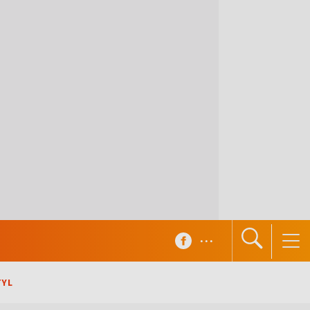
...
TYL