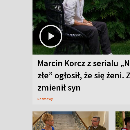
Marcin Korcz z serialu „N
złe” ogłosił, że się żeni. 
zmienił syn
Rozmowy