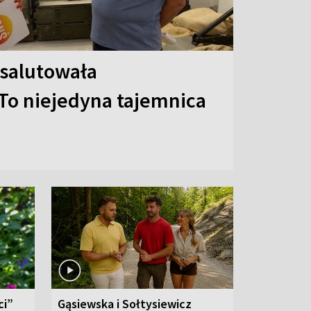
 salutowała
To niejedyna tajemnica
ci”
Gąsiewska i Sołtysiewicz