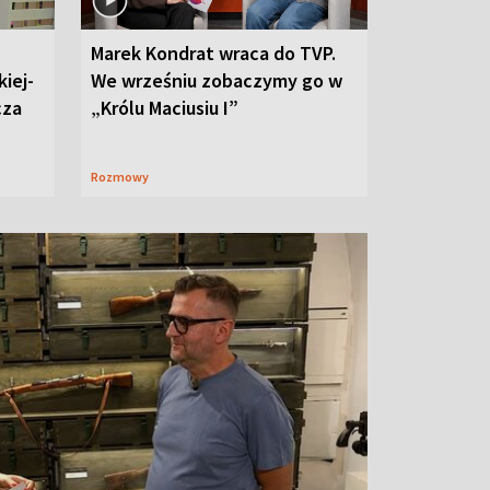
Marek Kondrat wraca do TVP.
iej-
We wrześniu zobaczymy go w
cza
„Królu Maciusiu I”
Rozmowy