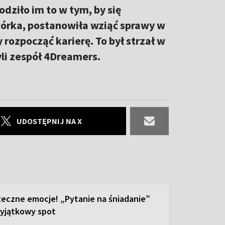
odziło im to w tym, by się
wórka, postanowiła wziąć sprawy w
 rozpocząć karierę. To był strzał w
yli zespół 4Dreamers.
UDOSTĘPNIJ NA X
teczne emocje! „Pytanie na śniadanie”
yjątkowy spot