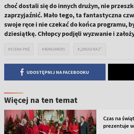
choć dostali się do innych drużyn, nie przeszk
zaprzyjaźnić. Mało tego, ta fantastyczna cz
swoje ręce i nie czekać do końca programu, by
dziesiątkę. Chłopcy podjęli wyzwanie i założ
#SCENA PNŚ
#4DREAMERS
#„DRUGI RAZ”
UDOSTĘPNIJ NA FACEBOOKU
Więcej na ten temat
Czas na świą
prezentuje w