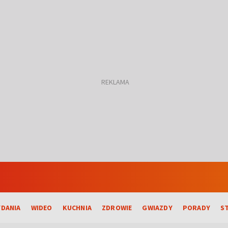
DANIA
WIDEO
KUCHNIA
ZDROWIE
GWIAZDY
PORADY
S