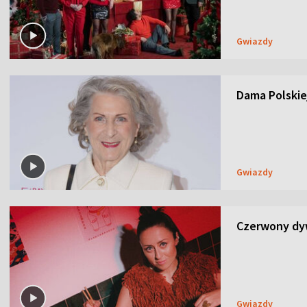
Gwiazdy
Dama Polskiej
Gwiazdy
Czerwony dyw
Gwiazdy