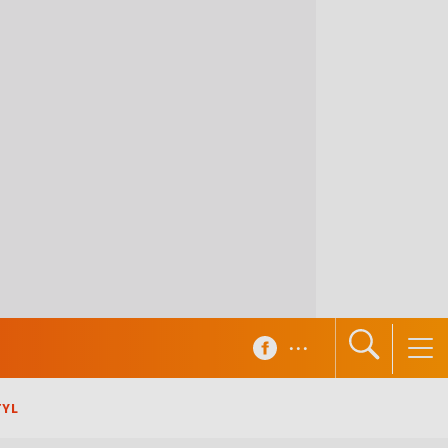
...
TYL