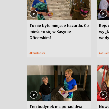
To nie było miejsce hazardu. Co
Rejs 
mieściło się w Kasynie
wygl
Oficerskim?
wod
Aktualności
Aktual
Ten budynek ma ponad dwa
Nowa