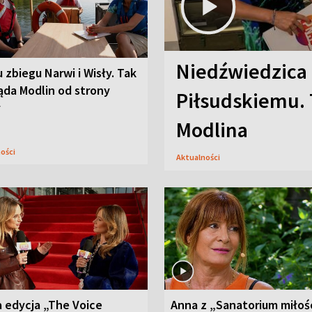
Niedźwiedzica
u zbiegu Narwi i Wisły. Tak
ąda Modlin od strony
Piłsudskiemu. 
y
Modlina
ności
Aktualności
 edycja „The Voice
Anna z „Sanatorium miłoś