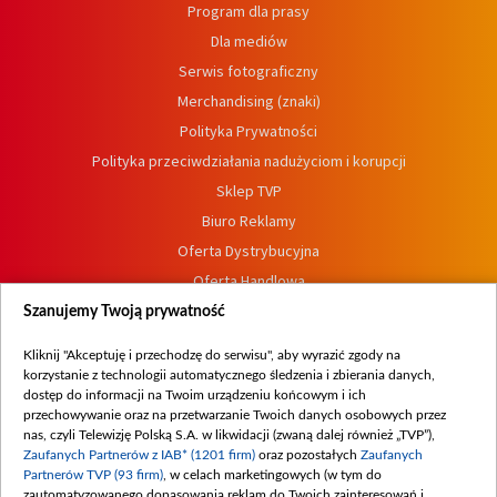
Program dla prasy
Dla mediów
Serwis fotograficzny
Merchandising (znaki)
Polityka Prywatności
Polityka przeciwdziałania nadużyciom i korupcji
Sklep TVP
Biuro Reklamy
Oferta Dystrybucyjna
Oferta Handlowa
Dostępność
Szanujemy Twoją prywatność
Moje zgody
Kliknij "Akceptuję i przechodzę do serwisu", aby wyrazić zgody na
Procedura zgłoszeń wewnętrznych
korzystanie z technologii automatycznego śledzenia i zbierania danych,
dostęp do informacji na Twoim urządzeniu końcowym i ich
przechowywanie oraz na przetwarzanie Twoich danych osobowych przez
nas, czyli Telewizję Polską S.A. w likwidacji (zwaną dalej również „TVP”),
Zaufanych Partnerów z IAB* (1201 firm)
oraz pozostałych
Zaufanych
Partnerów TVP (93 firm)
, w celach marketingowych (w tym do
zautomatyzowanego dopasowania reklam do Twoich zainteresowań i