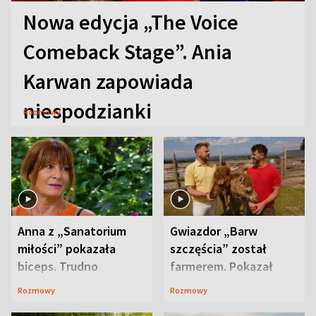
Nowa edycja „The Voice
Comeback Stage”. Ania
Karwan zapowiada
niespodzianki
Rozmowy
Anna z „Sanatorium
Gwiazdor „Barw
miłości” pokazała
szczęścia” został
biceps. Trudno
farmerem. Pokazał
uwierzyć, co przeszła
swoje niezwykłe
Rozmowy
Rozmowy
wcześniej
ranczo