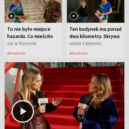
To nie było miejsce
Ten budynek ma ponad
hazardu. Co mieściło
dwa kilometry. Skrywa
się w Kasynie
wiele tajemnic
Oficerskim?
Aktualności
Aktualności