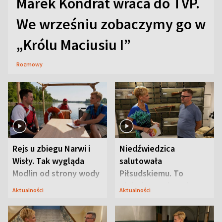
Marek Kondrat wraca do TVP.
We wrześniu zobaczymy go w
„Królu Maciusiu I”
Rozmowy
Rejs u zbiegu Narwi i
Niedźwiedzica
Wisły. Tak wygląda
salutowała
Modlin od strony wody
Piłsudskiemu. To
niejedyna tajemnica
Aktualności
Aktualności
Modlina