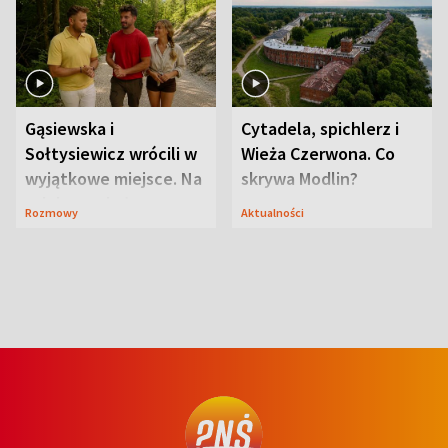
Gąsiewska i
Cytadela, spichlerz i
Sołtysiewicz wrócili w
Wieża Czerwona. Co
wyjątkowe miejsce. Na
skrywa Modlin?
szlaku czekał
Rozmowy
Aktualności
niedźwiedź