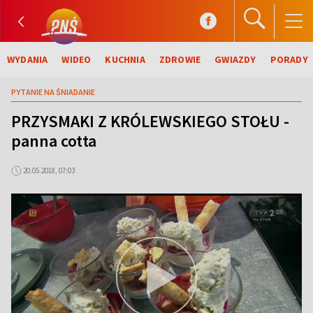
WYDANIA
WIDEO
KUCHNIA
ZDROWIE
GWIAZDY
PORADY
PYTANIE NA ŚNIADANIE
PRZYSMAKI Z KRÓLEWSKIEGO STOŁU -
panna cotta
20.05.2018, 07:03