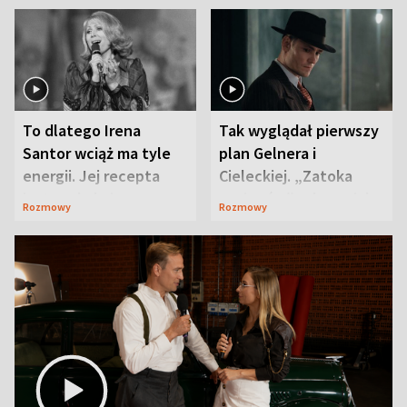
To dlatego Irena
Tak wyglądał pierwszy
Santor wciąż ma tyle
plan Gelnera i
energii. Jej recepta
Cieleckiej. „Zatoka
jest zaskakująco
szpiegów” od razu ich
Rozmowy
Rozmowy
prosta
zaskoczyła