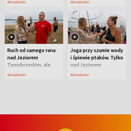
Aktualności
Aktualności
uwagę na coś jeszcze
Ruch od samego rana
Joga przy szumie wody
nad Jeziorem
i śpiewie ptaków. Tylko
Tarnobrzeskim, ale
nad Jeziorem
ważna jest jedna
Tarnobrzeskim
Aktualności
Aktualności
zasada