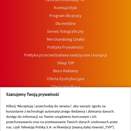
Komisja Etyki
Program dla prasy
Dla mediów
Serwis fotograficzny
Merchandising (znaki)
Polityka Prywatności
Polityka przeciwdziałania nadużyciom i korupcji
Sklep TVP
Biuro Reklamy
Oferta Dystrybucyjna
Oferta Handlowa
Dostępność
Szanujemy Twoją prywatność
Moje zgody
Kliknij "Akceptuję i przechodzę do serwisu", aby wyrazić zgody na
Procedura zgłoszeń wewnętrznych
korzystanie z technologii automatycznego śledzenia i zbierania danych,
dostęp do informacji na Twoim urządzeniu końcowym i ich
przechowywanie oraz na przetwarzanie Twoich danych osobowych przez
nas, czyli Telewizję Polską S.A. w likwidacji (zwaną dalej również „TVP”),