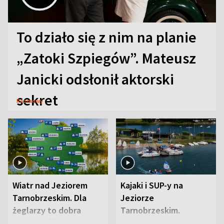
To działo się z nim na planie
„Zatoki Szpiegów”. Mateusz
Janicki odsłonił aktorski
sekret
Rozmowy
Wiatr nad Jeziorem
Kajaki i SUP-y na
Tarnobrzeskim. Dla
Jeziorze
żeglarzy to dobra
Tarnobrzeskim.
wiadomość
Przyrodnicy zwracają