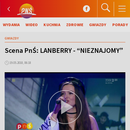
WYDANIA
WIDEO
KUCHNIA
ZDROWIE
GWIAZDY
PORADY
GWIAZDY
Scena PnŚ: LANBERRY - “NIEZNAJOMY”
19.05.2018, 06:18