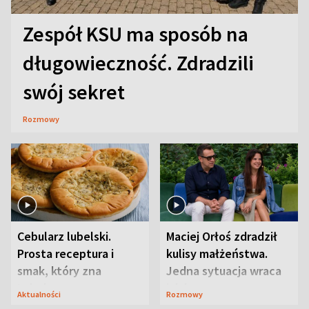
Zespół KSU ma sposób na
długowieczność. Zdradzili
swój sekret
Rozmowy
Cebularz lubelski.
Maciej Orłoś zdradził
Prosta receptura i
kulisy małżeństwa.
smak, który zna
Jedna sytuacja wraca
Lubelszczyzna
jak bumerang
Aktualności
Rozmowy