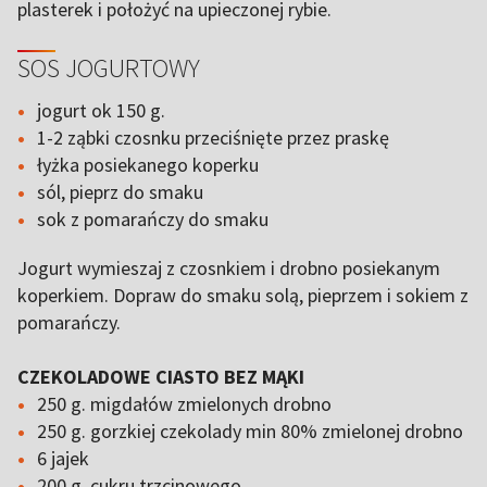
plasterek i położyć na upieczonej rybie.
SOS JOGURTOWY
jogurt ok 150 g.
1-2 ząbki czosnku przeciśnięte przez praskę
łyżka posiekanego koperku
sól, pieprz do smaku
sok z pomarańczy do smaku
Jogurt wymieszaj z czosnkiem i drobno posiekanym
koperkiem. Dopraw do smaku solą, pieprzem i sokiem z
pomarańczy.
CZEKOLADOWE CIASTO BEZ MĄKI
250 g. migdałów zmielonych drobno
250 g. gorzkiej czekolady min 80% zmielonej drobno
6 jajek
200 g. cukru trzcinowego