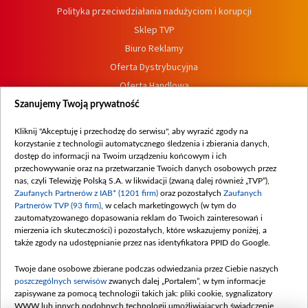
Polityka przeciwdziałania nadużyciom i korupcji
Sklep TVP
Biuro Reklamy
Oferta Dystrybucyjna
Oferta Handlowa
Dostępność
Szanujemy Twoją prywatność
Moje zgody
Kliknij "Akceptuję i przechodzę do serwisu", aby wyrazić zgody na
Procedura zgłoszeń wewnętrznych
korzystanie z technologii automatycznego śledzenia i zbierania danych,
dostęp do informacji na Twoim urządzeniu końcowym i ich
przechowywanie oraz na przetwarzanie Twoich danych osobowych przez
nas, czyli Telewizję Polską S.A. w likwidacji (zwaną dalej również „TVP”),
Zaufanych Partnerów z IAB* (1201 firm)
oraz pozostałych
Zaufanych
Partnerów TVP (93 firm)
, w celach marketingowych (w tym do
zautomatyzowanego dopasowania reklam do Twoich zainteresowań i
mierzenia ich skuteczności) i pozostałych, które wskazujemy poniżej, a
także zgody na udostępnianie przez nas identyfikatora PPID do Google.
Twoje dane osobowe zbierane podczas odwiedzania przez Ciebie naszych
poszczególnych serwisów
zwanych dalej „Portalem”, w tym informacje
zapisywane za pomocą technologii takich jak: pliki cookie, sygnalizatory
WWW lub innych podobnych technologii umożliwiających świadczenie