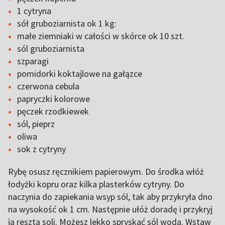
1 cytryna
sół gruboziarnista ok 1 kg:
małe ziemniaki w całości w skórce ok 10 szt.
sól gruboziarnista
szparagi
pomidorki koktajlowe na gałązce
czerwona cebula
papryczki kolorowe
pęczek rzodkiewek
sól, pieprz
oliwa
sok z cytryny
Rybę osusz ręcznikiem papierowym. Do środka włóż
łodyżki kopru oraz kilka plasterków cytryny. Do
naczynia do zapiekania wsyp sól, tak aby przykryła dno
na wysokość ok 1 cm. Następnie ułóż doradę i przykryj
ją resztą soli. Możesz lekko spryskać sól wodą. Wstaw