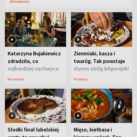
Aktualności
Katarzyna Bujakiewicz
Ziemniaki, kasza i
zdradziła, co
twaróg. Tak powstaje
najbardziej zachwyca
słynny piróg biłgorajski
ją w Lublinie
Rozmowy
Przepisy
Słodki finał lubelskiej
Mięso, kiełbasa i