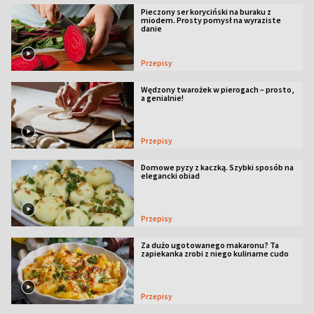
Pieczony ser koryciński na buraku z
miodem. Prosty pomysł na wyraziste
danie
Przepisy
Wędzony twarożek w pierogach – prosto,
a genialnie!
Przepisy
Domowe pyzy z kaczką. Szybki sposób na
elegancki obiad
Przepisy
Za dużo ugotowanego makaronu? Ta
zapiekanka zrobi z niego kulinarne cudo
Przepisy