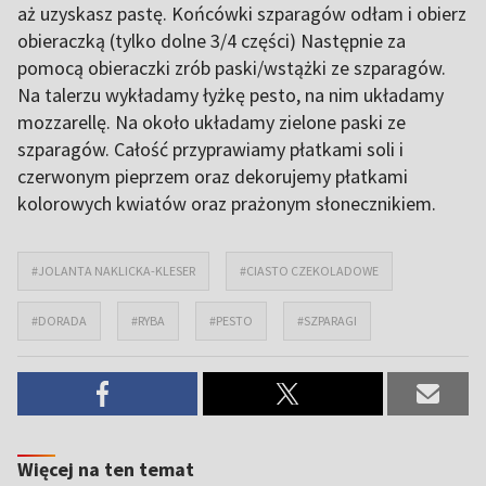
aż uzyskasz pastę. Końcówki szparagów odłam i obierz
obieraczką (tylko dolne 3/4 części) Następnie za
pomocą obieraczki zrób paski/wstążki ze szparagów.
Na talerzu wykładamy łyżkę pesto, na nim układamy
mozzarellę. Na około układamy zielone paski ze
szparagów. Całość przyprawiamy płatkami soli i
czerwonym pieprzem oraz dekorujemy płatkami
kolorowych kwiatów oraz prażonym słonecznikiem.
#JOLANTA NAKLICKA-KLESER
#CIASTO CZEKOLADOWE
#DORADA
#RYBA
#PESTO
#SZPARAGI
Więcej na ten temat