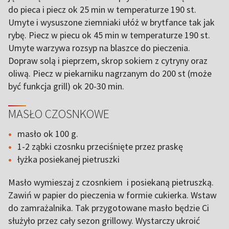
do pieca i piecz ok 25 min w temperaturze 190 st.
Umyte i wysuszone ziemniaki ułóż w brytfance tak jak
rybę. Piecz w piecu ok 45 min w temperaturze 190 st.
Umyte warzywa rozsyp na blaszce do pieczenia.
Dopraw solą i pieprzem, skrop sokiem z cytryny oraz
oliwą. Piecz w piekarniku nagrzanym do 200 st (może
być funkcja grill) ok 20-30 min.
MASŁO CZOSNKOWE
masło ok 100 g.
1-2 ząbki czosnku przeciśnięte przez praskę
łyżka posiekanej pietruszki
Masło wymieszaj z czosnkiem i posiekaną pietruszką.
Zawiń w papier do pieczenia w formie cukierka. Wstaw
do zamrażalnika. Tak przygotowane masło będzie Ci
służyło przez cały sezon grillowy. Wystarczy ukroić