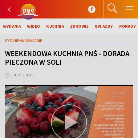
WYDANIA
WIDEO
KUCHNIA
ZDROWIE
GWIAZDY
PORADY
PYTANIE NA ŚNIADANIE
WEEKENDOWA KUCHNIA PNŚ - DORADA
PIECZONA W SOLI
19.05.2018, 06:15