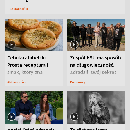
Aktualności
Cebularz lubelski.
Zespół KSU ma sposób
Prosta receptura i
na długowieczność.
smak, który zna
Zdradzili swój sekret
Lubelszczyzna
Aktualności
Rozmowy
Maciej Orłoś zdradził
To dlatego Irena