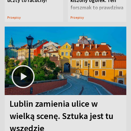
uczty to racuchy!
kiszony ogórek. Ten
forszmak to prawdziwa
uczta
Przepisy
Przepisy
Lublin zamienia ulice w
wielką scenę. Sztuka jest tu
wszędzie